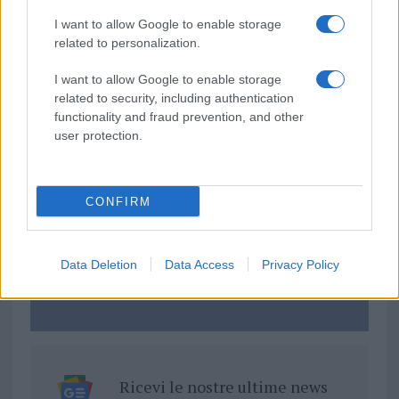
TEMI:
Eventi Sardegna
Nhood Sardegna
I want to allow Google to enable storage
Sardegna For Future
related to personalization.
I want to allow Google to enable storage
Inviaci le tue segnalazioni,
related to security, including authentication
i tuoi video e le tue foto
functionality and fraud prevention, and other
Su WhatsApp al numero +39
user protection.
345 356 7512
CONFIRM
Notizie in tempo reale?
Entra nel canale telegram di
Data Deletion
Data Access
Privacy Policy
GalluraOggi.it
Ricevi le nostre ultime news