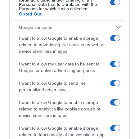
Retention, Sale, and/or Sharing of my
Personal Data that Is Unrelated with the
Purposes for which it was collected.
Opted Out
Google consents
I want to allow Google to enable storage
related to advertising like cookies on web or
Vuoi rimuovere le pubblicità nazionali?
device identifiers in apps.
I want to allow my user data to be sent to
Puoi abbonarti a
soli € 1,10 al mese
Google for online advertising purposes.
cliccando
qui
I want to allow Google to send me
Sei già abbonato?
personalized advertising.
I want to allow Google to enable storage
Puoi effettuare l'accesso andando nella
related to analytics like cookies on web or
sezione
Login
dal menù del sito o
device identifiers in apps.
cliccando
qui
I want to allow Google to enable storage
related to functionality of the website or app.