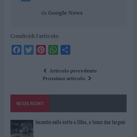
da
Google News
Condividi l'articolo
F
T
Pi
W
S
a
w
n
h
h
ce
it
te
at
a
Articolo precedente
b
te
re
s
re
Prossimo articolo
o
r
st
A
o
p
NOTIZIE RECENTI
k
p
Incendio nella notte a Olbia, a fuoco due furgoni