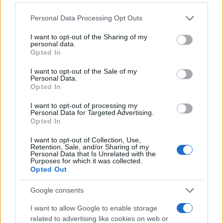
provvisorio a La Maddalena
Please note that this website/app uses one or more Google
Personal Data Processing Opt Outs
services and may gather and store information including but
Allarme truffe a Berchidda, falsi incaricati
not limited to your visit or usage behaviour. You may click to
I want to opt-out of the Sharing of my
personal data.
bussano alle porte
grant or deny consent to Google and its third-party tags to
Opted In
use your data for below specified purposes in below Google
consent section.
I want to opt-out of the Sale of my
Notre-Dame de Paris conquista Olbia, la prima
Personal Data.
Opted In
al Molo Brin è un successo
I want to opt-out of processing my
Personal Data for Targeted Advertising.
Opted In
I want to opt-out of Collection, Use,
Retention, Sale, and/or Sharing of my
Personal Data that Is Unrelated with the
Purposes for which it was collected.
Opted Out
Google consents
I want to allow Google to enable storage
NECROLOGIE
related to advertising like cookies on web or