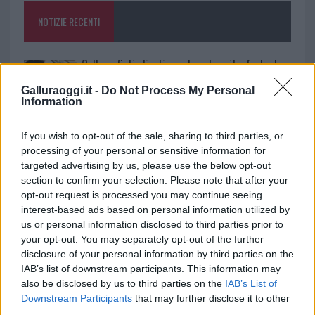
o
p
NOTIZIE RECENTI
k
p
Gallura, finti clienti svuotano le suite: furto da
50mila nel resort
Galluraoggi.it -
Do Not Process My Personal
Information
Meteo Olbia 7 agosto, sole e caldo tornano
If you wish to opt-out of the sale, sharing to third parties, or
protagonisti
processing of your personal or sensitive information for
targeted advertising by us, please use the below opt-out
section to confirm your selection. Please note that after your
Test tunnel Olbia: rampe chiuse ancora fino a
opt-out request is processed you may continue seeing
fine agosto
interest-based ads based on personal information utilized by
us or personal information disclosed to third parties prior to
your opt-out. You may separately opt-out of the further
Aggius conquista la classifica delle mete più
disclosure of your personal information by third parties on the
amate dell’estate 2026
IAB’s list of downstream participants. This information may
also be disclosed by us to third parties on the
IAB’s List of
Downstream Participants
that may further disclose it to other
Nuovi posti auto in via La Marmora, parcheggio
third parties.