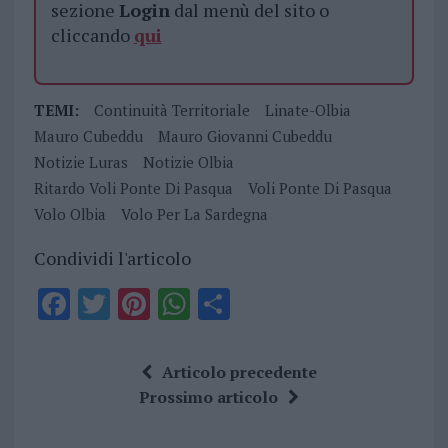
sezione
Login
dal menù del sito o
cliccando
qui
TEMI:
Continuità Territoriale
Linate-Olbia
Mauro Cubeddu
Mauro Giovanni Cubeddu
Notizie Luras
Notizie Olbia
Ritardo Voli Ponte Di Pasqua
Voli Ponte Di Pasqua
Volo Olbia
Volo Per La Sardegna
Condividi l'articolo
F
T
Pi
W
S
a
w
n
h
h
ce
it
te
at
a
Articolo precedente
b
te
re
s
re
Prossimo articolo
o
r
st
A