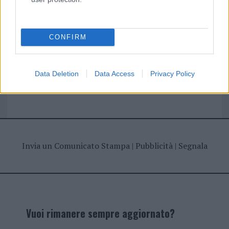
I nostri cari
CONFIRM
Giovannimaria Cabras
Data Deletion
Data Access
Privacy Policy
Invia un Comunicato Stampa
|
Pubblicità
|
Segnala
Vuoi rimanere sempre aggiornato?