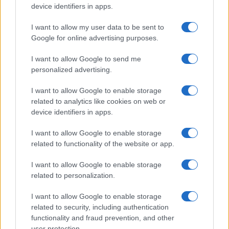
device identifiers in apps.
Mario Malu
I want to allow my user data to be sent to
Google for online advertising purposes.
I want to allow Google to send me
Paolo Pinna
personalized advertising.
I want to allow Google to enable storage
related to analytics like cookies on web or
Martina Agostina Diturco
device identifiers in apps.
I want to allow Google to enable storage
related to functionality of the website or app.
I nostri cari
I want to allow Google to enable storage
related to personalization.
I nostri cari
I want to allow Google to enable storage
related to security, including authentication
functionality and fraud prevention, and other
user protection.