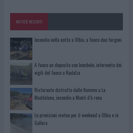
o
r
st
A
o
p
NOTIZIE RECENTI
k
p
Incendio nella notte a Olbia, a fuoco due furgoni
A fuoco un deposito con bombole, intervento dei
vigili del fuoco a Rudalza
Ristorante distrutto dalle fiamme a La
Maddalena, incendio a Monti d’à rena
Le previsioni meteo per il weekend a Olbia e in
Gallura