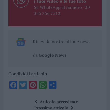
i tuoi video e le tue foto
Su WhatsApp al numero +39
345 356 7512
Ricevi le nostre ultime news
da
Google News
Condividi l'articolo
F
T
Pi
W
S
a
w
n
h
h
ce
it
te
at
a
Articolo precedente
b
te
re
s
re
Prossimo articolo