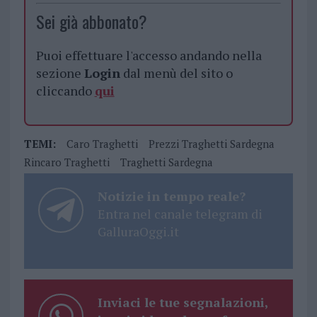
Sei già abbonato?
Puoi effettuare l'accesso andando nella
sezione
Login
dal menù del sito o
cliccando
qui
TEMI:
Caro Traghetti
Prezzi Traghetti Sardegna
Rincaro Traghetti
Traghetti Sardegna
Notizie in tempo reale?
Entra nel canale telegram di
GalluraOggi.it
Inviaci le tue segnalazioni,