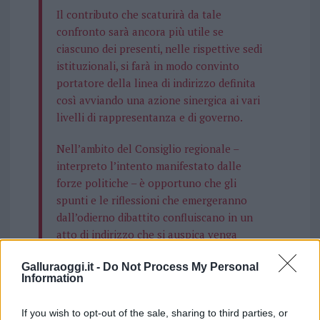
Il contributo che scaturirà da tale
confronto sarà ancora più utile se
ciascuno dei presenti, nelle rispettive sedi
istituzionali, si farà in modo convinto
portatore della linea di indirizzo definita
così avviando una azione sinergica ai vari
livelli di rappresentanza e di governo.
Nell’ambito del Consiglio regionale –
interpreto l’intento manifestato dalle
forze politiche – è opportuno che gli
spunti e le riflessioni che emergeranno
dall’odierno dibattito confluiscano in un
atto di indirizzo che si auspica venga
approvato in modo condiviso nella seduta
Galluraoggi.it -
Do Not Process My Personal
convocata immediatamente dopo questo
Information
incontro.
If you wish to opt-out of the sale, sharing to third parties, or
Per questo, l’ulteriore auspicio, è quello di