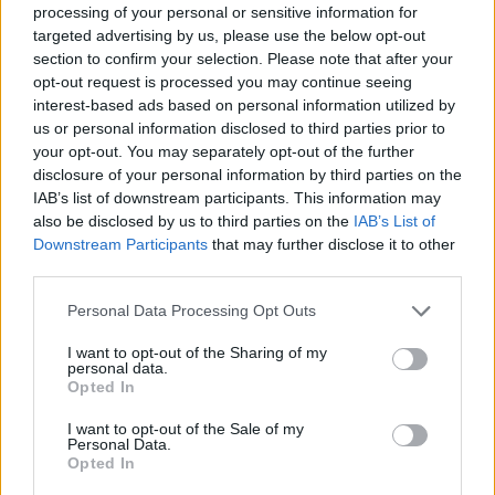
processing of your personal or sensitive information for
definire in modo determinante, preciso e
targeted advertising by us, please use the below opt-out
circoscritto, le linee di azione da
section to confirm your selection. Please note that after your
intraprendere, affinché l’indirizzo
opt-out request is processed you may continue seeing
condiviso produca in modo concreto e
interest-based ads based on personal information utilized by
tempestivo i suoi effetti.
us or personal information disclosed to third parties prior to
your opt-out. You may separately opt-out of the further
disclosure of your personal information by third parties on the
Rinnovando il saluto a tutti i presenti,
IAB’s list of downstream participants. This information may
auguro buon lavoro e ringrazio gli ospiti
also be disclosed by us to third parties on the
IAB’s List of
che ci hanno raggiunto e quelli che, in
Downstream Participants
that may further disclose it to other
risposta all’invito, sebbene impossibilitati
third parties.
a presenziare, hanno comunque
Please note that this website/app uses one or more Google
esplicitamente manifestato il loro
Personal Data Processing Opt Outs
services and may gather and store information including but
impegno per affrontare la problematica in
not limited to your visit or usage behaviour. You may click to
I want to opt-out of the Sharing of my
discussione.
personal data.
grant or deny consent to Google and its third-party tags to
Opted In
use your data for below specified purposes in below Google
consent section.
I want to opt-out of the Sale of my
Personal Data.
Opted In