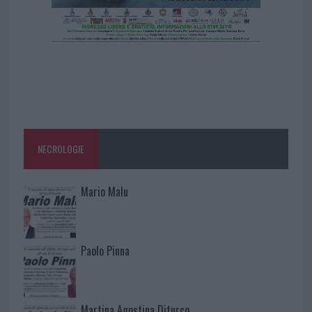
NECROLOGIE
Mario Malu
Paolo Pinna
Martina Agostina Diturco