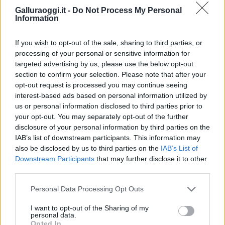
Entra nel canale telegram di
Galluraoggi.it -
Do Not Process My Personal
GalluraOggi.it
Information
If you wish to opt-out of the sale, sharing to third parties, or
processing of your personal or sensitive information for
targeted advertising by us, please use the below opt-out
Inviaci le tue segnalazioni,
section to confirm your selection. Please note that after your
i tuoi video e le tue foto
opt-out request is processed you may continue seeing
Su WhatsApp al numero +39
interest-based ads based on personal information utilized by
345 356 7512
us or personal information disclosed to third parties prior to
your opt-out. You may separately opt-out of the further
disclosure of your personal information by third parties on the
IAB’s list of downstream participants. This information may
also be disclosed by us to third parties on the
IAB’s List of
Downstream Participants
that may further disclose it to other
Ricevi le nostre ultime news
third parties.
Please note that this website/app uses one or more Google
Personal Data Processing Opt Outs
da
Google News
services and may gather and store information including but
not limited to your visit or usage behaviour. You may click to
I want to opt-out of the Sharing of my
personal data.
grant or deny consent to Google and its third-party tags to
Opted In