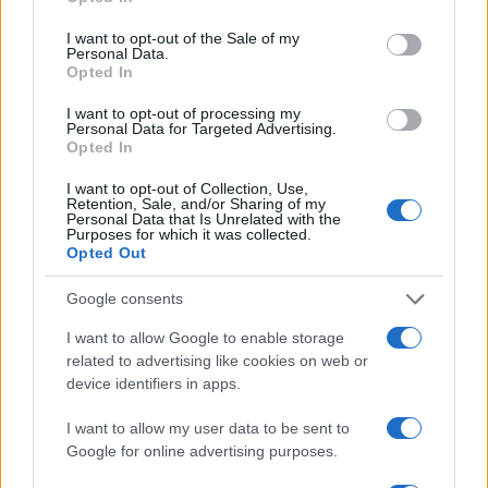
Condividi l'articolo
use your data for below specified purposes in below Google
consent section.
I want to opt-out of the Sale of my
F
T
Pi
W
S
Personal Data.
Opted In
a
w
n
h
h
I want to opt-out of processing my
ce
it
te
at
a
Personal Data for Targeted Advertising.
Articolo precedente
Opted In
b
te
re
s
re
Prossimo articolo
o
r
st
A
I want to opt-out of Collection, Use,
Retention, Sale, and/or Sharing of my
Personal Data that Is Unrelated with the
o
p
Purposes for which it was collected.
NOTIZIE RECENTI
Opted Out
k
p
Google consents
“Sul filo del discorso”: sold out ad Olbia per il
I want to allow Google to enable storage
reading su Atzeni
related to advertising like cookies on web or
device identifiers in apps.
La Maddalena, festa per i 30 anni del Diving
I want to allow my user data to be sent to
center di Tegge
Google for online advertising purposes.