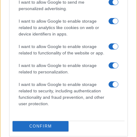
I want to allow Google to send me
Esce di strada con l’auto ad Arzachena: ferito il
personalized advertising.
conducente
I want to allow Google to enable storage
related to analytics like cookies on web or
Turiste si perdono a Tavolara: salvate dai vigili
device identifiers in apps.
del fuoco
I want to allow Google to enable storage
related to functionality of the website or app.
Meteo Olbia 6 agosto, migliora il tempo in
Gallura
I want to allow Google to enable storage
related to personalization.
Incidente Olbia, poliziotto in vacanza salva 6
I want to allow Google to enable storage
persone: due bimbi tra i feriti
related to security, including authentication
functionality and fraud prevention, and other
user protection.
Red Valley Festival, musica no-stop a Olbia fino
alle 5
CONFIRM