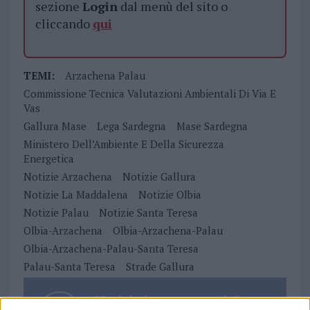
sezione
Login
dal menù del sito o
cliccando
qui
TEMI:
Arzachena Palau
Commissione Tecnica Valutazioni Ambientali Di Via E
Vas
Gallura Mase
Lega Sardegna
Mase Sardegna
Ministero Dell’Ambiente E Della Sicurezza
Energetica
Notizie Arzachena
Notizie Gallura
Notizie La Maddalena
Notizie Olbia
Notizie Palau
Notizie Santa Teresa
Olbia-Arzachena
Olbia-Arzachena-Palau
Olbia-Arzachena-Palau-Santa Teresa
Palau-Santa Teresa
Strade Gallura
Notizie in tempo reale?