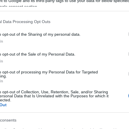
 to Google and its third-party tags to use your data for below specifi
azionali?
ogle consent section.
l Data Processing Opt Outs
 mese
cliccando
qui
o opt-out of the Sharing of my personal data.
In
do nella sezione
Login
dal menù del sito o
o opt-out of the Sale of my Personal Data.
In
to opt-out of processing my Personal Data for Targeted
ing.
In
o opt-out of Collection, Use, Retention, Sale, and/or Sharing
eale?
ersonal Data that Is Unrelated with the Purposes for which it
lected.
gram di GalluraOggi.it
Out
consents