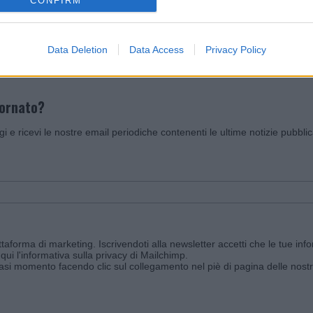
CONFIRM
Invia un Comunicato Stampa
|
Pubblicità
|
Segnala
Data Deletion
Data Access
Privacy Policy
iornato?
ggi e ricevi le nostre email periodiche contenenti le ultime notizie pubbli
aforma di marketing. Iscrivendoti alla newsletter accetti che le tue info
qui l'informativa sulla privacy di Mailchimp
.
siasi momento facendo clic sul collegamento nel piè di pagina delle nostr