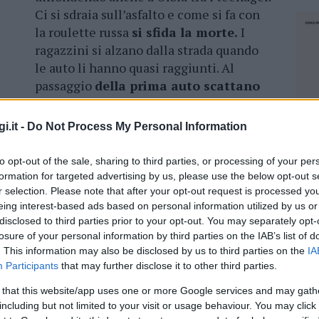
Ci si sdraia sull’asfalto e come si fa con
la roulette russa
si sfida la morte.
I
ragazzini si alzano dalla strada quando
le auto li hanno quasi raggiunti. Al
passaggio
della prima auto scattano
un selfie
. Alcuni
gruppi di ragazzine
sono state avvistate in zona Baratta a
i.it -
Do Not Process My Personal Information
tonio.
to opt-out of the sale, sharing to third parties, or processing of your per
to da tempo questo gruppo di ragazze
formation for targeted advertising by us, please use the below opt-out s
larme. Il gioco mortale è già una moda
r selection. Please note that after your opt-out request is processed y
 diamo le colpe solo ai figli l’educazione parte
eing interest-based ads based on personal information utilized by us or
disclosed to third parties prior to your opt-out. You may separately opt-
i lamenta un residente
– . Ragazzine normali
losure of your personal information by third parties on the IAB’s list of
rsi nelle strisce pedonali per essere
. This information may also be disclosed by us to third parties on the
IA
Participants
that may further disclose it to other third parties.
 that this website/app uses one or more Google services and may gath
including but not limited to your visit or usage behaviour. You may click 
NEC