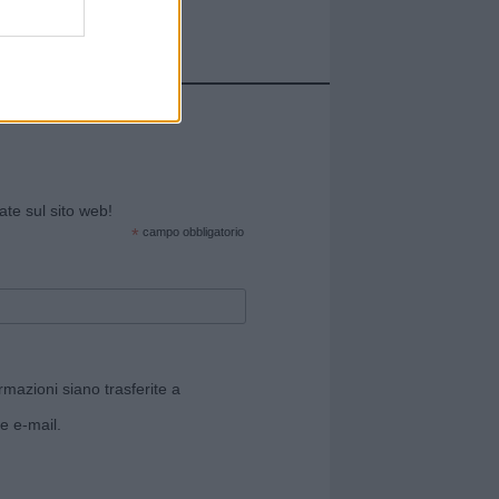
cate sul sito web!
*
campo obbligatorio
rmazioni siano trasferite a
e e-mail.