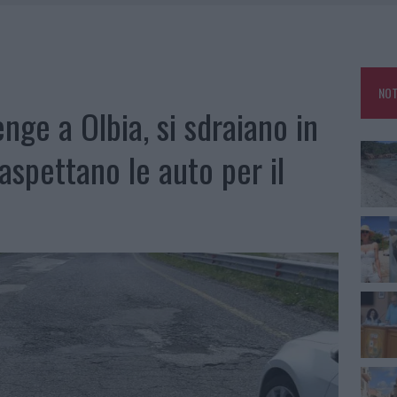
HE IL CENTRO ACCOGLIENZA MINORI CHIUDE
RO SPACCIO E DEGRADO: ESPLODE LA PROTESTA
SCEGLIERE LA SOLUZIONE IDEALE PER LA CASA E L’UFFICIO
NOT
KEND A OLBIA E IN GALLURA
nge a Olbia, si sdraiano in
aspettano le auto per il