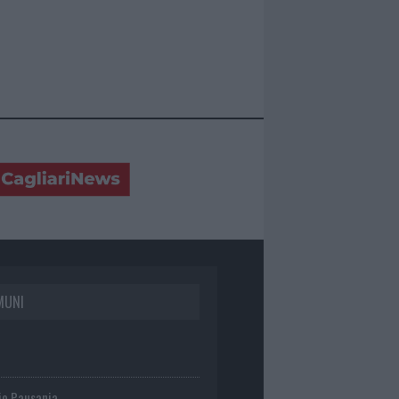
MUNI
io Pausania