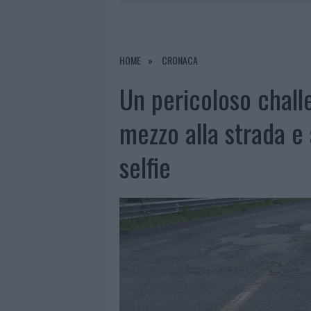
7 AGOSTO 2026
|
CALANGIANUS, DOPO LE POLEMIC
7 AGOSTO 2026
|
OLBIA, DIVIETO DI SOSTA CONT
7 AGOSTO 2026
|
PAUSA CAFFÈ IMPECCABILE: COME 
HOME
CRONACA
7 AGOSTO 2026
|
LE PREVISIONI METEO PER IL WEE
Un pericoloso challe
mezzo alla strada e 
selfie