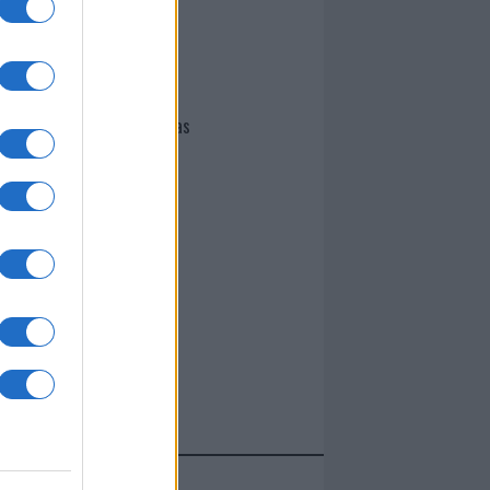
I nostri cari
Giovannimaria Cabras