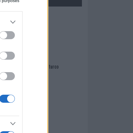
ed purposes
Mario Malu
Paolo Pinna
Martina Agostina Diturco
I nostri cari
I nostri cari