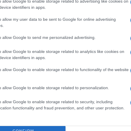
o allow Google to enable storage related to advertising like cookies on
lazioni, i tuoi video e le tue foto
evice identifiers in apps.
ro +39 345 356 7512
o allow my user data to be sent to Google for online advertising
s.
to allow Google to send me personalized advertising.
ime news da
Google News
o allow Google to enable storage related to analytics like cookies on
evice identifiers in apps.
o allow Google to enable storage related to functionality of the website
o allow Google to enable storage related to personalization.
dente
Prossimo articolo
o allow Google to enable storage related to security, including
cation functionality and fraud prevention, and other user protection.