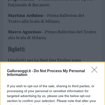
Națională di Bucarest;
Martina Arduino
– Prima Ballerina del
Teatro alla Scala di Milano;
Marco Agostino
– Primo Ballerino del Teatro
alla Scala di Milano;
Biglietti.
I biglietti per La Nuit Des Etoiles sono
disponibili
sino a esaurimento
al prezzo di
Galluraoggi.it -
Do Not Process My Personal
30€
ciascuno, l’acquisto è possibile mediante
Information
prenotazione
online
nell’apposita sezione
Ticketing
sul sito
www.lanuitdesetoiles.it
o
If you wish to opt-out of the sale, sharing to third parties, or
fisicamente a
Olbia
presso gli studi di
Stage
processing of your personal or sensitive information for
One
, in via G. D’Annunzio, 1.
targeted advertising by us, please use the below opt-out
section to confirm your selection. Please note that after your