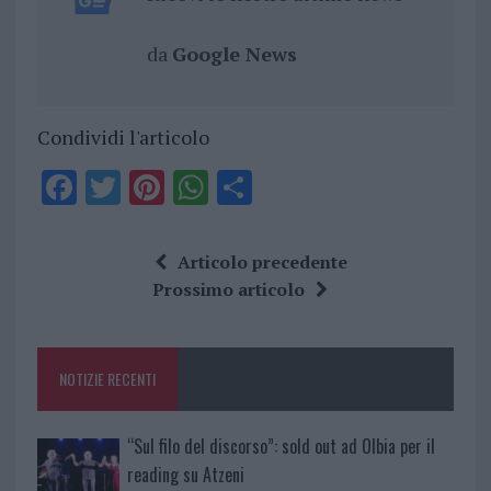
da
Google News
Condividi l'articolo
F
T
Pi
W
S
a
w
n
h
h
ce
it
te
at
a
Articolo precedente
b
te
re
s
re
Prossimo articolo
o
r
st
A
o
p
NOTIZIE RECENTI
k
p
“Sul filo del discorso”: sold out ad Olbia per il
reading su Atzeni