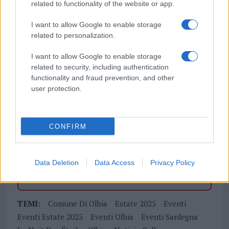
related to functionality of the website or app.
I want to allow Google to enable storage
related to personalization.
Vuoi rimuovere le pubblicità nazionali?
I want to allow Google to enable storage
related to security, including authentication
Puoi abbonarti a
soli € 1,10 al mese
functionality and fraud prevention, and other
cliccando
qui
user protection.
Sei già abbonato?
CONFIRM
Puoi effettuare l'accesso andando nella
sezione
Login
dal menù del sito o
Data Deletion
Data Access
Privacy Policy
cliccando
qui
TEMI:
Comune Di Olbia
Estate 2025
Eventi
Eventi Estate 2025
Eventi Olbia
Eventi Sardegna