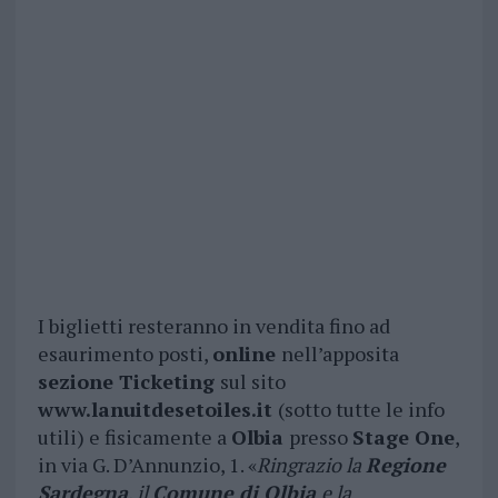
I biglietti resteranno in vendita fino ad
esaurimento posti,
online
nell’apposita
sezione Ticketing
sul sito
www.lanuitdesetoiles.it
(sotto tutte le info
utili) e fisicamente a
Olbia
presso
Stage One
,
in via G. D’Annunzio, 1. «
Ringrazio la
Regione
Sardegna
, il
Comune di Olbia
e la