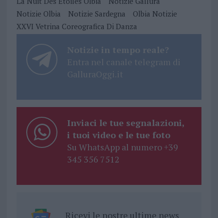
La Nuit Des Étoiles Olbia
Notizie Gallura
Notizie Olbia
Notizie Sardegna
Olbia Notizie
XXVI Vetrina Coreografica Di Danza
Notizie in tempo reale?
Entra nel canale telegram di
GalluraOggi.it
Inviaci le tue segnalazioni,
i tuoi video e le tue foto
Su WhatsApp al numero +39
345 356 7512
Ricevi le nostre ultime news