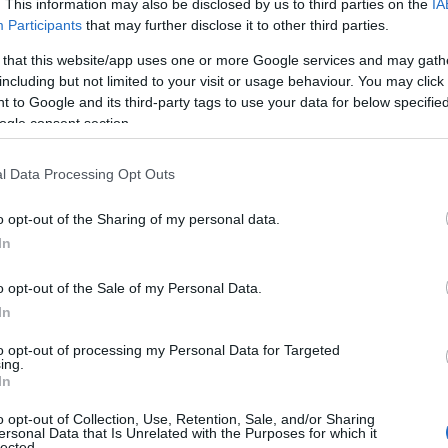
nti nel rispetto delle normative. Si potrà quindi
. This information may also be disclosed by us to third parties on the
IA
 grosso punto vendita di
Olbia Mare
con la
Participants
that may further disclose it to other third parties.
e già succede negli altri impianti presenti in
 that this website/app uses one or more Google services and may gath
bonia
. Sono 48 gli impianti attivi in tutta Italia.
including but not limited to your visit or usage behaviour. You may click 
e in ben 38 province italiane.
 to Google and its third-party tags to use your data for below specifi
ogle consent section.
l Data Processing Opt Outs
azionali?
o opt-out of the Sharing of my personal data.
In
 mese
cliccando
qui
o opt-out of the Sale of my Personal Data.
In
to opt-out of processing my Personal Data for Targeted
ing.
do nella sezione
Login
dal menù del sito o
In
o opt-out of Collection, Use, Retention, Sale, and/or Sharing
ersonal Data that Is Unrelated with the Purposes for which it
lected.