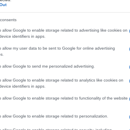
Out
ia
Conad Olbia
Distributori Olbia
Notizie Olbia
consents
eale?
o allow Google to enable storage related to advertising like cookies on
gram di GalluraOggi.it
evice identifiers in apps.
o allow my user data to be sent to Google for online advertising
s.
lazioni, i tuoi video e le tue foto
to allow Google to send me personalized advertising.
ro +39 345 356 7512
o allow Google to enable storage related to analytics like cookies on
evice identifiers in apps.
o allow Google to enable storage related to functionality of the website
ime news da
Google News
o allow Google to enable storage related to personalization.
o allow Google to enable storage related to security, including