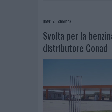
7 AGOSTO 2026
|
OLBIA, DIVIETO DI SOSTA CONT
7 AGOSTO 2026
|
PAUSA CAFFÈ IMPECCABILE: COME 
7 AGOSTO 2026
|
MONTE PINO, LA FINE DI UN LUN
HOME
CRONACA
7 AGOSTO 2026
|
MICHELLE HUNZIKER IN GALLURA,
Svolta per la benzin
distributore Conad