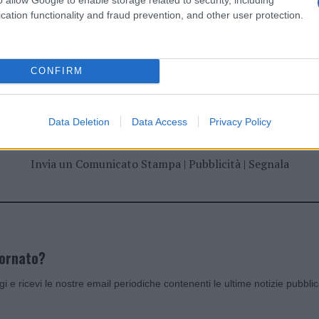
cation functionality and fraud prevention, and other user protection.
dente
Prossimo articolo
CONFIRM
Data Deletion
Data Access
Privacy Policy
Invia un Comunicato Stampa
|
Pubblicità
|
Segnala
iornato?
ggi e ricevi le nostre email periodiche contenenti le ultime notizie pubbli