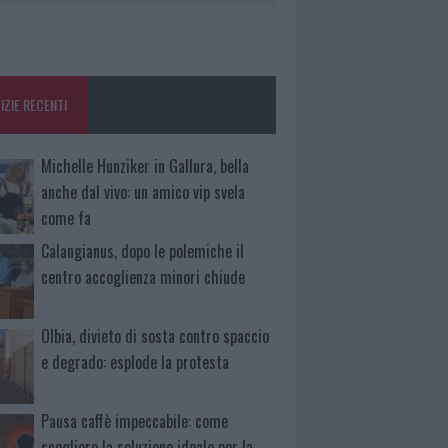
IZIE RECENTI
Michelle Hunziker in Gallura, bella
anche dal vivo: un amico vip svela
come fa
Calangianus, dopo le polemiche il
centro accoglienza minori chiude
Olbia, divieto di sosta contro spaccio
e degrado: esplode la protesta
Pausa caffè impeccabile: come
scegliere la soluzione ideale per la