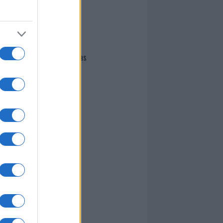
I nostri cari
Giovannimaria Cabras