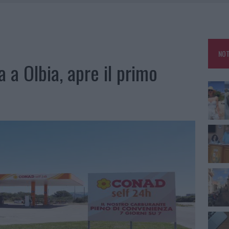
RO SPACCIO E DEGRADO: ESPLODE LA PROTESTA
SCEGLIERE LA SOLUZIONE IDEALE PER LA CASA E L’UFFICIO
GO DOLORE: STORIA E RINASCITA DELLA STRADA CHE SEGNÒ LA GALLURA
NOT
 BELLA ANCHE DAL VIVO: UN AMICO VIP SVELA COME FA
a a Olbia, apre il primo