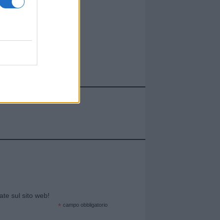
cate sul sito web!
*
campo obbligatorio