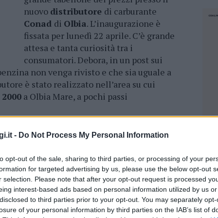
nuovo
distributore
di carburante
Conad
di
Olbia
. L’inaugurazione è
fissata per lunedì 22 aprile. C’è grande
attesa e tanta curiosità tra i
consumatori. Debora, in un post sui
 benzina non venga rivisto e che sia uguale a
ibutore è stato realizzato nell’area su cui
 2000
a Olbia Mare, a pochi passi
le, i distributori che costano meno a Olbia
i.it -
Do Not Process My Personal Information
 rispetto agli altri gestori, dal momento che
to opt-out of the sale, sharing to third parties, or processing of your per
inerie non legate alle tradizionali compagnie
formation for targeted advertising by us, please use the below opt-out s
r selection. Please note that after your opt-out request is processed y
stribuzione utilizza una “
filiera corta
”
eing interest-based ads based on personal information utilized by us or
 logistiche petrolifere ma riducendo i vari
disclosed to third parties prior to your opt-out. You may separately opt-
onsuma, mantenendo sempre un controllo
losure of your personal information by third parties on the IAB’s list of
NEC