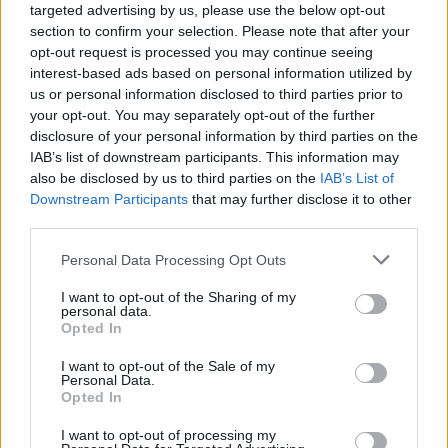
targeted advertising by us, please use the below opt-out
section to confirm your selection. Please note that after your
opt-out request is processed you may continue seeing
interest-based ads based on personal information utilized by
us or personal information disclosed to third parties prior to
your opt-out. You may separately opt-out of the further
disclosure of your personal information by third parties on the
IAB’s list of downstream participants. This information may
also be disclosed by us to third parties on the
IAB’s List of
Downstream Participants
that may further disclose it to other
third parties.
Please note that this website/app uses one or more Google
Personal Data Processing Opt Outs
Vuoi rimuovere le pubblicità nazionali?
services and may gather and store information including but
not limited to your visit or usage behaviour. You may click to
I want to opt-out of the Sharing of my
personal data.
grant or deny consent to Google and its third-party tags to
Puoi abbonarti a
soli € 1,10 al mese
Opted In
use your data for below specified purposes in below Google
cliccando
qui
consent section.
I want to opt-out of the Sale of my
Personal Data.
Opted In
Sei già abbonato?
I want to opt-out of processing my