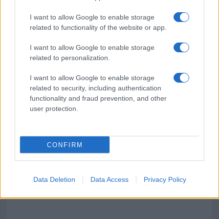
GalluraOggi.it
I want to allow Google to enable storage
related to functionality of the website or app.
I want to allow Google to enable storage
related to personalization.
Ricevi le nostre ultime news
I want to allow Google to enable storage
da
Google News
related to security, including authentication
functionality and fraud prevention, and other
user protection.
Condividi l'articolo
F
T
Pi
W
S
CONFIRM
a
w
n
h
h
ce
it
te
at
a
Data Deletion
Data Access
Privacy Policy
Articolo precedente
b
te
re
s
re
Prossimo articolo
o
r
st
A