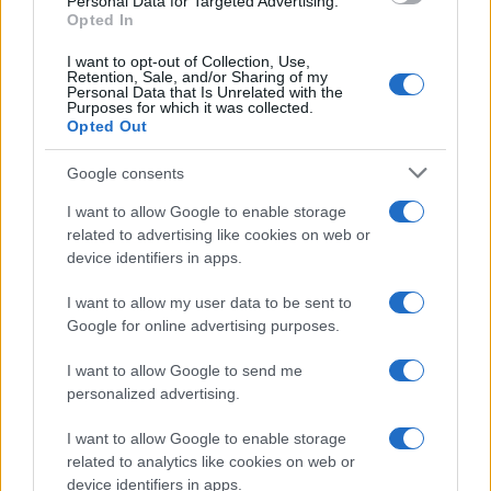
Personal Data for Targeted Advertising.
Puoi effettuare l'accesso andando nella
Opted In
sezione
Login
dal menù del sito o
cliccando
qui
I want to opt-out of Collection, Use,
Retention, Sale, and/or Sharing of my
Personal Data that Is Unrelated with the
Purposes for which it was collected.
Opted Out
TEMI:
Miracolo Di Natale
Google consents
Miracolo Di Natale Olbia
San Simplicio Olbia
Scalinata San Simplicio
I want to allow Google to enable storage
related to advertising like cookies on web or
Inviaci le tue segnalazioni,
device identifiers in apps.
i tuoi video e le tue foto
I want to allow my user data to be sent to
Su WhatsApp al numero +39
Google for online advertising purposes.
345 356 7512
I want to allow Google to send me
personalized advertising.
I want to allow Google to enable storage
Notizie in tempo reale?
related to analytics like cookies on web or
Entra nel canale telegram di
device identifiers in apps.