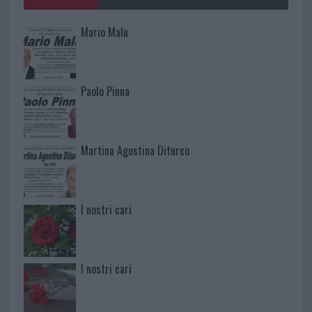
Mario Malu
Paolo Pinna
Martina Agostina Diturco
I nostri cari
I nostri cari