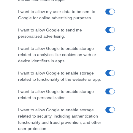
I want to allow my user data to be sent to
Google for online advertising purposes.
I want to allow Google to send me
personalized advertising.
I want to allow Google to enable storage
related to analytics like cookies on web or
device identifiers in apps.
I want to allow Google to enable storage
Vuoi rimuovere le pubblicità nazionali?
related to functionality of the website or app.
I want to allow Google to enable storage
Puoi abbonarti a
soli € 1,10 al mese
related to personalization.
cliccando
qui
I want to allow Google to enable storage
related to security, including authentication
Sei già abbonato?
functionality and fraud prevention, and other
user protection.