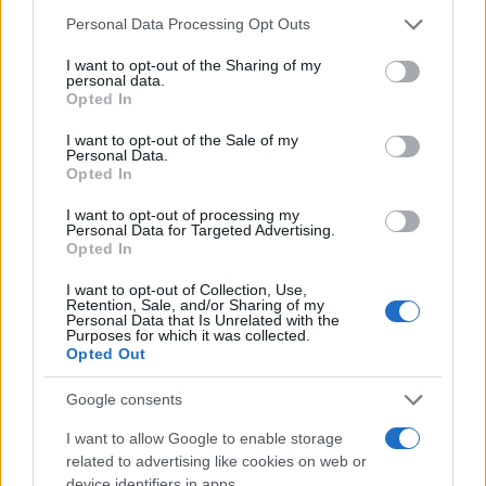
Please note that this website/app uses one or more Google
Personal Data Processing Opt Outs
services and may gather and store information including but
not limited to your visit or usage behaviour. You may click to
I want to opt-out of the Sharing of my
personal data.
grant or deny consent to Google and its third-party tags to
Opted In
use your data for below specified purposes in below Google
consent section.
I want to opt-out of the Sale of my
Personal Data.
Opted In
I want to opt-out of processing my
Personal Data for Targeted Advertising.
Opted In
I want to opt-out of Collection, Use,
Retention, Sale, and/or Sharing of my
Personal Data that Is Unrelated with the
Purposes for which it was collected.
Opted Out
Google consents
I want to allow Google to enable storage
related to advertising like cookies on web or
device identifiers in apps.