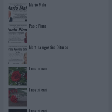
Mario Malu
Paolo Pinna
Martina Agostina Diturco
I nostri cari
I nostri cari
I nostri cari