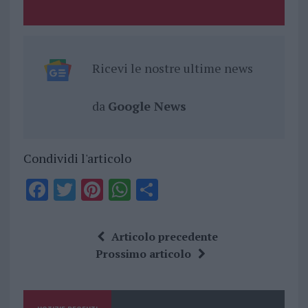
Ricevi le nostre ultime news
da
Google News
Condividi l'articolo
F
T
Pi
W
S
a
w
n
h
h
ce
it
te
at
a
Articolo precedente
b
te
re
s
re
Prossimo articolo
o
r
st
A
o
p