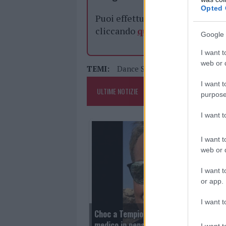
Opted 
Puoi effettuare l'accesso andan
cliccando
qui
Google 
I want t
web or d
TEMI:
Dance Studio Ploaghe
Fids
L
I want t
ULTIME NOTIZIE
purpose
I want 
I want t
web or d
I want t
or app.
I want t
Choc a Tempio per la scomparsa di Arra
medico in pensione morto nell’inciden
I want t