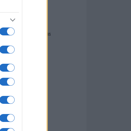
I nostri cari
Giovannimaria Cabras