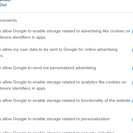
Out
do nella sezione
Login
dal menù del sito o
consents
o allow Google to enable storage related to advertising like cookies on
evice identifiers in apps.
eonardo Careddu
Tommaso Di Caro
o allow my user data to be sent to Google for online advertising
s.
to allow Google to send me personalized advertising.
o allow Google to enable storage related to analytics like cookies on
evice identifiers in apps.
o allow Google to enable storage related to functionality of the website
o allow Google to enable storage related to personalization.
s, il
te
o allow Google to enable storage related to security, including