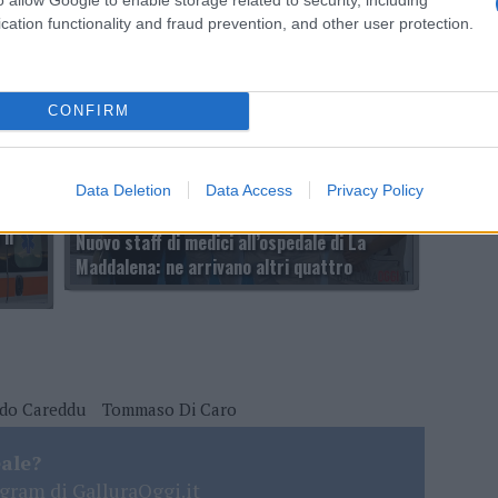
A San Teodoro si puliscono i fiumi contro il
cation functionality and fraud prevention, and other user protection.
rischio di alluvioni
CONFIRM
Data Deletion
Data Access
Privacy Policy
il
Nuovo staff di medici all’ospedale di La
Maddalena: ne arrivano altri quattro
do Careddu
Tommaso Di Caro
eale?
gram di GalluraOggi.it