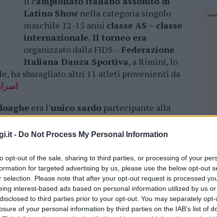
il c
ampionato italiano assoluto di
Latino Show
nella categoria singolo
maschile 12-15 anni
classe AS – classe
internazionale. Il torneo era
organizzato dalla FIDS –
Federazione
Italiana Danza Sportiva
, a Rimini, lo
e, ha sbaragliato altri 11 atleti provenienti da
اسرار
Ploaghe
era l’
unico sardo
partecipante alla
 Rimini erano presenti altri atleti sardi della
ra cui
Sanna Gabriele
, arrivato anche lui al
i.it -
Do Not Process My Personal Information
16, classe AS,
Antonio Zarra
, sesto
a categoria, mentre
Angelo Pintori
ha
to opt-out of the sale, sharing to third parties, or processing of your per
lie d’argento nelle categorie Just Dance, Show
formation for targeted advertising by us, please use the below opt-out s
r selection. Please note that after your opt-out request is processed y
eing interest-based ads based on personal information utilized by us or
disclosed to third parties prior to your opt-out. You may separately opt-
to le porte della Nazionale al piccolo
losure of your personal information by third parties on the IAB’s list of
NEC
 cerimonia di premiazione avvenuta a Rimini, è