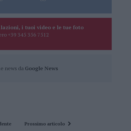
lazioni, i tuoi video e le tue foto
ro +39 345 356 7512
ime news da
Google News
dente
Prossimo articolo