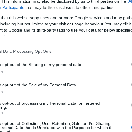
. This information may also be disclosed by us to third parties on the
IA
e.
La vittoria di Careddu è frutto di duro
Participants
that may further disclose it to other third parties.
اربح م
“Ho dovuto fare tanti sacrifici e rinunce
 that this website/app uses one or more Google services and may gath
iei amici partecipavano a feste e uscite, io
including but not limited to your visit or usage behaviour. You may click 
lmeno due ore di viaggio tra andata e ritorno,
 to Google and its third-party tags to use your data for below specifi
a passione e lo faccio volentieri
. Dedico la
ogle consent section.
tutto al maestro
Tommaso Di Caro
”.
l Data Processing Opt Outs
dee chiare per il futuro e vorrebbe
trasformare
, diventando un ballerino professionista. La
o opt-out of the Sharing of my personal data.
Leonardo è rappresentata adesso dai
In
, in programma il prossimo marzo.
o opt-out of the Sale of my Personal Data.
In
azionali?
to opt-out of processing my Personal Data for Targeted
ing.
 mese
cliccando
qui
In
o opt-out of Collection, Use, Retention, Sale, and/or Sharing
ersonal Data that Is Unrelated with the Purposes for which it
lected.