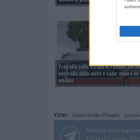
authenti
Tragedia sulla strada di Tempio, perde 
controllo della moto e cade: muore un
medico
TEMI:
Dance Studio Ploaghe
Leonar
Notizie in tempo r
Entra nel canale tele