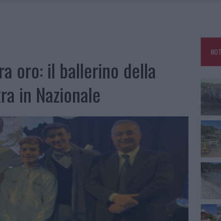
KEND A OLBIA E IN GALLURA
 BELLA ANCHE DAL VIVO: UN AMICO VIP SVELA COME FA
HE IL CENTRO ACCOGLIENZA MINORI CHIUDE
NOT
OLE, INTERVENTO DEI VIGILI DEL FUOCO A RUDALZA
 oro: il ballerino della
ra in Nazionale