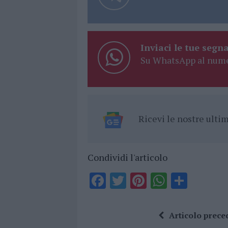
Inviaci le tue segna
Su WhatsApp al nume
Ricevi le nostre ult
Condividi l'articolo
F
T
Pi
W
S
a
w
n
h
h
ce
it
te
at
a
Articolo prece