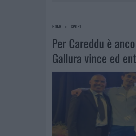
7 AGOSTO 2026
|
LE PREVISIONI METEO PER IL WEE
7 AGOSTO 2026
|
MICHELLE HUNZIKER IN GALLURA,
7 AGOSTO 2026
|
CALANGIANUS, DOPO LE POLEMIC
HOME
SPORT
8 AGOSTO 2026
|
A FUOCO UN DEPOSITO CON BOMB
Per Careddu è ancora
Gallura vince ed ent