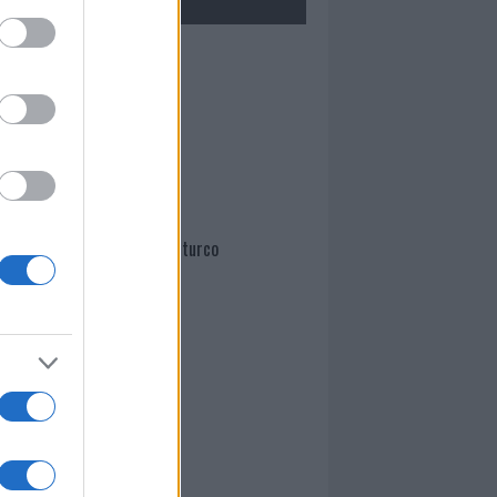
Mario Malu
Paolo Pinna
Martina Agostina Diturco
I nostri cari
I nostri cari