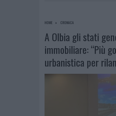
7 AGOSTO 2026
|
PORTO ROTONDO OSPITA LA GRAN
7 AGOSTO 2026
|
RAID NELLE CAMPAGNE DI BERCHI
7 AGOSTO 2026
|
MONTE PINO, VIA I CANCELLI DE
HOME
CRONACA
7 AGOSTO 2026
|
NUOVI STALLI RESIDENTI A PALA
A Olbia gli stati ge
immobiliare: “Più g
urbanistica per rila