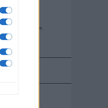
I nostri cari
Giovannimaria Cabras