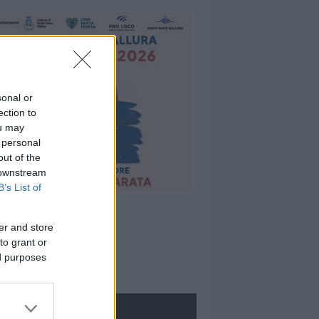
sonal or
ection to
ou may
 personal
out of the
 downstream
B’s List of
er and store
to grant or
ed purposes
ROLOGIE