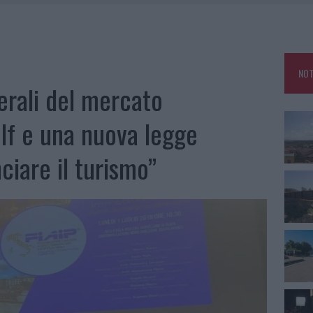
DE SFIDA DELLA VELA NELL’ESTATE 2026
DDA, RISCHIO PER LA RETE ELETTRICA
L CANTIERE: LA GALLURA RITROVA LA STRADA
NOT
U, IL COMUNE COMPLETA L’ITER
nerali del mercato
olf e una nuova legge
nciare il turismo”