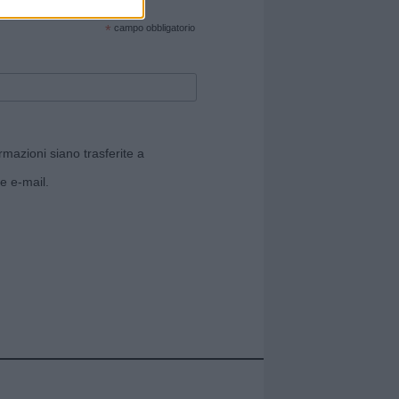
cate sul sito web!
*
campo obbligatorio
rmazioni siano trasferite a
e e-mail.