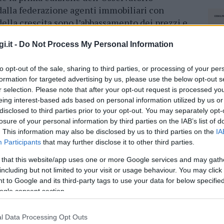
dalla federazione agenti immobiliari con
della crescita sono l’abbassamento dei prezzi e
so del credito
.
i.it -
Do Not Process My Personal Information
are il Piano paesaggistico regionale
e
ico Sanna annuncia che presto ci sarà una nuova
to opt-out of the sale, sharing to third parties, or processing of your per
formation for targeted advertising by us, please use the below opt-out s
settore urbanistico. Le priorità sono la tutela
r selection. Please note that after your opt-out request is processed y
ngamento della stagione turistica in tutta la
eing interest-based ads based on personal information utilized by us or
llo sviluppo delle zone interne, con la
disclosed to third parties prior to your opt-out. You may separately opt-
olf per attrarre il turismo anche lontano dalla
losure of your personal information by third parties on the IAB’s list of
e.
. This information may also be disclosed by us to third parties on the
IA
Participants
that may further disclose it to other third parties.
la tavola rotonda al Geovillage
è la lotta
 that this website/app uses one or more Google services and may gath
 è presidente Fiaip
Paolo Righi in confronti
including but not limited to your visit or usage behaviour. You may click 
o una maggiore attenzione nei confronti degli
 to Google and its third-party tags to use your data for below specifi
ogle consent section.
 non solo gli agenti immobiliari, geometri,
l Data Processing Opt Outs
NEC