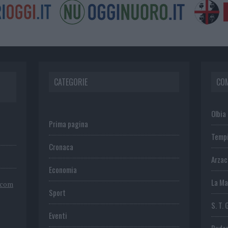
CATEGORIE
CO
Olbia
Prima pagina
Temp
Cronaca
Arza
Economia
La Ma
.com
Sport
S. T. 
Eventi