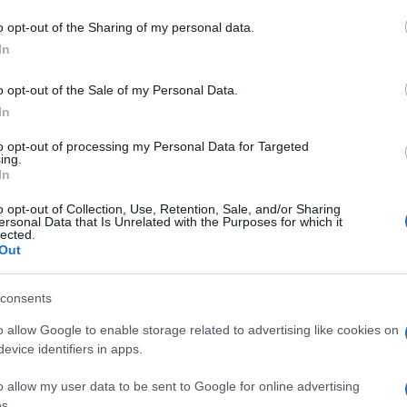
re all’Urbanistica Quirico Sanna, Paolo Righi ex
sidente onorario di Auxilia Finance,
il
o opt-out of the Sharing of my personal data.
 Centro Nord Sardegna Giansimone Masia, il
In
o Bianchi, anche coordinatore
o opt-out of the Sale of my Personal Data.
agliari il quale è giunto oramai alla terza
In
nte provinciale del Centro Nord Sardegna.
to opt-out of processing my Personal Data for Targeted
ing.
azionali?
In
o opt-out of Collection, Use, Retention, Sale, and/or Sharing
 mese
cliccando
qui
ersonal Data that Is Unrelated with the Purposes for which it
lected.
Out
consents
do nella sezione
Login
dal menù del sito o
o allow Google to enable storage related to advertising like cookies on
evice identifiers in apps.
o allow my user data to be sent to Google for online advertising
s.