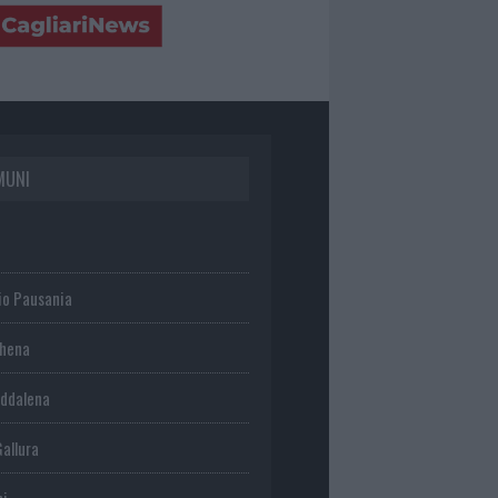
MUNI
io Pausania
chena
ddalena
Gallura