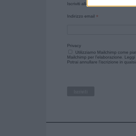
Iscriviti alla newsletter di Gallura O
*
Indirizzo email
Privacy
Utilizziamo Mailchimp come piatt
Mailchimp per l'elaborazione.
Leggi 
Potrai annullare l'iscrizione in qual