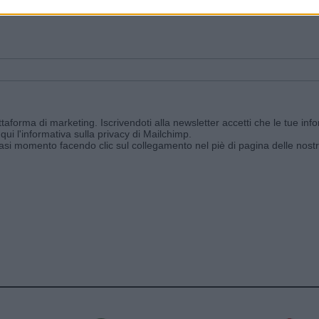
ggi e ricevi le nostre email periodiche contenenti le ultime notizie pubbli
aforma di marketing. Iscrivendoti alla newsletter accetti che le tue info
qui l'informativa sulla privacy di Mailchimp
.
siasi momento facendo clic sul collegamento nel piè di pagina delle nostr