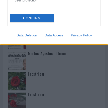
user protection.
Mario Malu
CONFIRM
Paolo Pinna
Data Deletion
Data Access
Privacy Policy
Martina Agostina Diturco
I nostri cari
I nostri cari