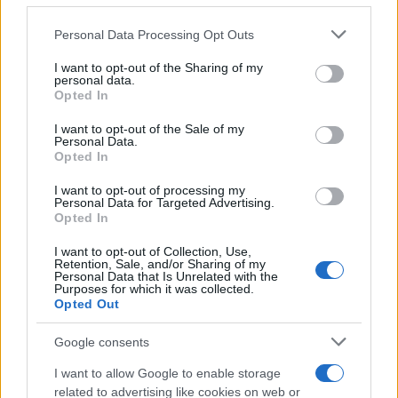
o
p
NOTIZIE RECENTI
Please note that this website/app uses one or more Google
Personal Data Processing Opt Outs
k
p
services and may gather and store information including but
not limited to your visit or usage behaviour. You may click to
I want to opt-out of the Sharing of my
personal data.
Maxi piano tra Smeralda Holding e il Comune di
grant or deny consent to Google and its third-party tags to
Opted In
use your data for below specified purposes in below Google
Arzachena
consent section.
I want to opt-out of the Sale of my
Personal Data.
Opted In
Salvini al concerto per De Andrè, la nipote: “Mio
nonno gli avrebbe chiesto che cazzo ci faceva”
I want to opt-out of processing my
Personal Data for Targeted Advertising.
Opted In
Stop ai cantieri privati a Olbia, nuove regole
I want to opt-out of Collection, Use,
anche a San Pantaleo
Retention, Sale, and/or Sharing of my
Personal Data that Is Unrelated with the
Purposes for which it was collected.
Opted Out
Rapina a Porto Rotondo, due uomini fermati dai
carabinieri
Google consents
I want to allow Google to enable storage
Auto prende fuoco sulla strada statale 125 a
related to advertising like cookies on web or