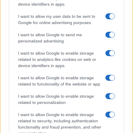
Olbia, cosa è successo
device identifiers in apps.
I want to allow my user data to be sent to
Incidente sulla 125 a Olbia, due auto coinvolte:
Google for online advertising purposes.
danni ingenti
I want to allow Google to send me
personalized advertising.
Auto finisce contro un muretto, un ferito ad
I want to allow Google to enable storage
Arzachena
related to analytics like cookies on web or
device identifiers in apps.
I want to allow Google to enable storage
related to functionality of the website or app.
I want to allow Google to enable storage
related to personalization.
I want to allow Google to enable storage
related to security, including authentication
functionality and fraud prevention, and other
NECROLOGIE