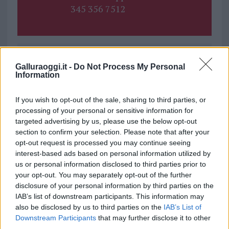
345 356 7512
Ricevi le nostre ultime news
Galluraoggi.it -
Do Not Process My Personal
Information
da
Google News
If you wish to opt-out of the sale, sharing to third parties, or
processing of your personal or sensitive information for
targeted advertising by us, please use the below opt-out
section to confirm your selection. Please note that after your
Condividi l'articolo
opt-out request is processed you may continue seeing
F
T
Pi
W
S
interest-based ads based on personal information utilized by
us or personal information disclosed to third parties prior to
a
w
n
h
h
your opt-out. You may separately opt-out of the further
ce
it
te
at
a
disclosure of your personal information by third parties on the
Articolo precedente
IAB’s list of downstream participants. This information may
b
te
re
s
re
Prossimo articolo
also be disclosed by us to third parties on the
IAB’s List of
o
r
st
A
Downstream Participants
that may further disclose it to other
third parties.