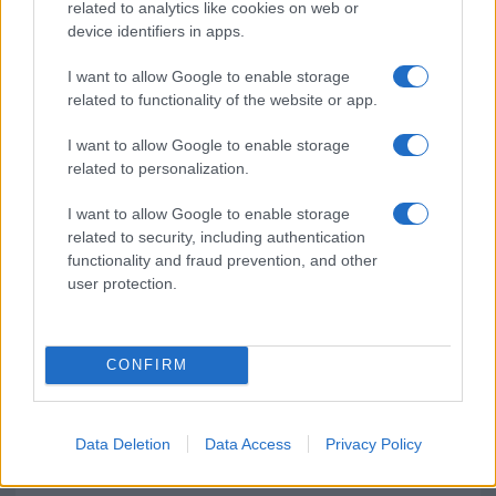
related to analytics like cookies on web or
device identifiers in apps.
Sangue, musica e solidarietà con Avis Olbia al
I want to allow Google to enable storage
Delta Center
related to functionality of the website or app.
Meteo Olbia 9 agosto, temperature in calo
I want to allow Google to enable storage
related to personalization.
I want to allow Google to enable storage
related to security, including authentication
Salmo finisce in ospedale a Catania, ma il tour
functionality and fraud prevention, and other
va avanti: “Sicilia, ci sono”
user protection.
CONFIRM
Data Deletion
Data Access
Privacy Policy