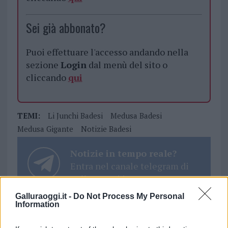
Sei già abbonato?
Puoi effettuare l'accesso andando nella
sezione
Login
dal menù del sito o
cliccando
qui
TEMI:
Li Junchi Badesi
Medusa Badesi
Medusa Gigante
Notizie Badesi
Notizie in tempo reale?
Entra nel canale telegram di
GalluraOggi.it
Galluraoggi.it -
Do Not Process My Personal
Information