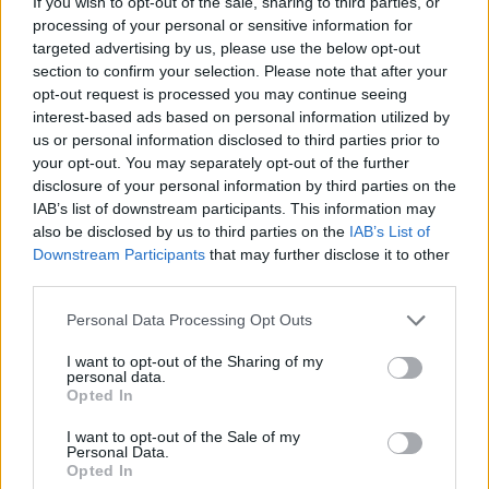
Inviaci le tue segnalazioni,
If you wish to opt-out of the sale, sharing to third parties, or
processing of your personal or sensitive information for
i tuoi video e le tue foto
targeted advertising by us, please use the below opt-out
Su WhatsApp al numero +39
section to confirm your selection. Please note that after your
345 356 7512
opt-out request is processed you may continue seeing
interest-based ads based on personal information utilized by
us or personal information disclosed to third parties prior to
your opt-out. You may separately opt-out of the further
disclosure of your personal information by third parties on the
Ricevi le nostre ultime news
IAB’s list of downstream participants. This information may
also be disclosed by us to third parties on the
IAB’s List of
Downstream Participants
that may further disclose it to other
da
Google News
third parties.
Please note that this website/app uses one or more Google
Personal Data Processing Opt Outs
services and may gather and store information including but
Condividi l'articolo
not limited to your visit or usage behaviour. You may click to
I want to opt-out of the Sharing of my
personal data.
grant or deny consent to Google and its third-party tags to
F
T
Pi
W
S
Opted In
use your data for below specified purposes in below Google
a
w
n
h
h
consent section.
I want to opt-out of the Sale of my
Personal Data.
ce
it
te
at
a
Opted In
Articolo precedente