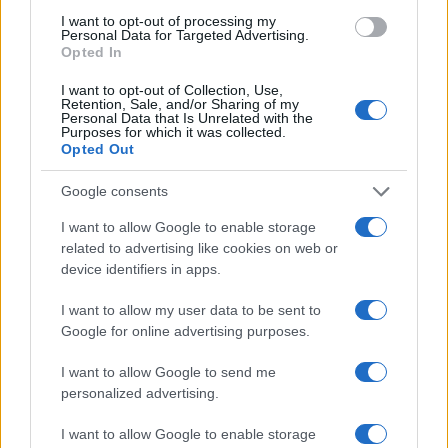
b
te
re
s
re
Prossimo articolo
I want to opt-out of processing my
Personal Data for Targeted Advertising.
o
r
st
A
Opted In
o
p
I want to opt-out of Collection, Use,
NOTIZIE RECENTI
k
p
Retention, Sale, and/or Sharing of my
Personal Data that Is Unrelated with the
Purposes for which it was collected.
Opted Out
Controlli rafforzati in Costa Smeralda, 20
arresti e 135 denunce
Google consents
I want to allow Google to enable storage
Tre milioni di euro dalla Provincia Gallura per
related to advertising like cookies on web or
nuove aule nelle scuole di Olbia
device identifiers in apps.
I want to allow my user data to be sent to
Incidente sulla provinciale 125, paura tra Olbia e
Google for online advertising purposes.
Arzachena
I want to allow Google to send me
personalized advertising.
Incidente sulla strada provinciale ad Arzachena,
I want to allow Google to enable storage
un ferito