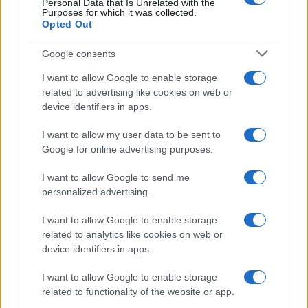
Personal Data that Is Unrelated with the
Le ultime offerte di lavoro a Olbia e in Gallura
Purposes for which it was collected.
Opted Out
Google consents
Cumuli di rifiuti a Santa Teresa Gallura, la
I want to allow Google to enable storage
segnalazione dei residenti
related to advertising like cookies on web or
device identifiers in apps.
Incendi in Gallura, devastati un chiosco e due
I want to allow my user data to be sent to
furgoni: le indagini
Google for online advertising purposes.
I want to allow Google to send me
Cannigione celebra la cultura gallurese con il
personalized advertising.
“Poker letterario”
I want to allow Google to enable storage
related to analytics like cookies on web or
È scontro tra Misericordia e Comune di Santa
device identifiers in apps.
Teresa Gallura
I want to allow Google to enable storage
related to functionality of the website or app.
Controlli rafforzati in Costa Smeralda, 20