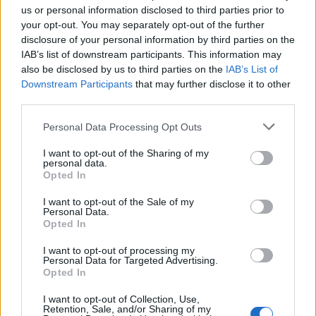
us or personal information disclosed to third parties prior to
da
Google News
your opt-out. You may separately opt-out of the further
disclosure of your personal information by third parties on the
IAB’s list of downstream participants. This information may
Condividi l'articolo
also be disclosed by us to third parties on the
IAB’s List of
Downstream Participants
that may further disclose it to other
F
T
Pi
W
S
third parties.
a
w
n
h
h
Please note that this website/app uses one or more Google
Personal Data Processing Opt Outs
ce
it
te
at
a
services and may gather and store information including but
Articolo precedente
not limited to your visit or usage behaviour. You may click to
I want to opt-out of the Sharing of my
b
te
re
s
re
personal data.
Prossimo articolo
grant or deny consent to Google and its third-party tags to
Opted In
o
r
st
A
use your data for below specified purposes in below Google
consent section.
I want to opt-out of the Sale of my
o
p
Personal Data.
NOTIZIE RECENTI
Opted In
k
p
I want to opt-out of processing my
Personal Data for Targeted Advertising.
Olbia, le previsioni meteo per lunedì 10 agosto
Opted In
2026
I want to opt-out of Collection, Use,
Retention, Sale, and/or Sharing of my