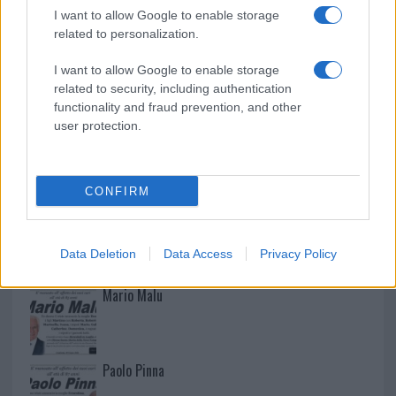
arresti e 135 denunce
I want to allow Google to enable storage
related to personalization.
I want to allow Google to enable storage
related to security, including authentication
functionality and fraud prevention, and other
user protection.
CONFIRM
NECROLOGIE
Data Deletion
Data Access
Privacy Policy
Mario Malu
Paolo Pinna