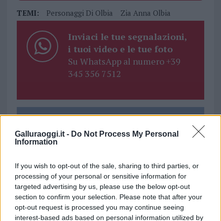
TEMI:
Personaggi Di Olbia
Zia Anna Olbia
Inviaci le tue segnalazioni,
i tuoi video e le tue foto
Su WhatsApp al numero +39
345 356 7512
Notizie in tempo reale?
Entra nel canale telegram di
Galluraoggi.it -
Do Not Process My Personal
Information
GalluraOggi.it
If you wish to opt-out of the sale, sharing to third parties, or
processing of your personal or sensitive information for
targeted advertising by us, please use the below opt-out
section to confirm your selection. Please note that after your
Ricevi le nostre ultime news
opt-out request is processed you may continue seeing
interest-based ads based on personal information utilized by