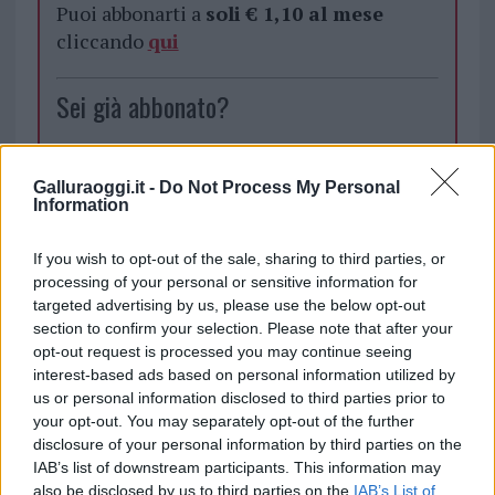
Puoi abbonarti a
soli € 1,10 al mese
cliccando
qui
Sei già abbonato?
Puoi effettuare l'accesso andando nella
sezione
Login
dal menù del sito o
Galluraoggi.it -
Do Not Process My Personal
Information
cliccando
qui
If you wish to opt-out of the sale, sharing to third parties, or
processing of your personal or sensitive information for
TEMI:
Ricci Sardegna
targeted advertising by us, please use the below opt-out
section to confirm your selection. Please note that after your
Inviaci le tue segnalazioni,
opt-out request is processed you may continue seeing
i tuoi video e le tue foto
interest-based ads based on personal information utilized by
us or personal information disclosed to third parties prior to
Su WhatsApp al numero +39
your opt-out. You may separately opt-out of the further
345 356 7512
disclosure of your personal information by third parties on the
IAB’s list of downstream participants. This information may
also be disclosed by us to third parties on the
IAB’s List of