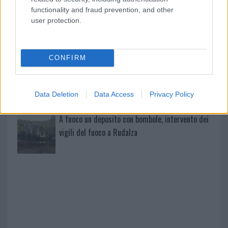
mondo per una notte
functionality and fraud prevention, and other
user protection.
Giorgia Meloni a La Maddalena, la vicesindaco:
“Orgoglio e discrezione per visita privata̶…
CONFIRM
Incendio nella notte a Olbia, a fuoco due furgoni
Data Deletion
Data Access
Privacy Policy
A fuoco un deposito con bombole, intervento dei
vigili del fuoco a Rudalza