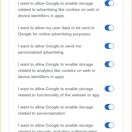
ce
it
te
at
a
Articolo precedente
I want to allow Google to enable storage
b
te
re
s
re
Prossimo articolo
related to advertising like cookies on web or
device identifiers in apps.
o
r
st
A
o
p
I want to allow my user data to be sent to
NOTIZIE RECENTI
Google for online advertising purposes.
k
p
I want to allow Google to send me
Sangue, musica e solidarietà con Avis Olbia al
personalized advertising.
Delta Center
I want to allow Google to enable storage
related to analytics like cookies on web or
Meteo Olbia 9 agosto, temperature in calo
device identifiers in apps.
I want to allow Google to enable storage
related to functionality of the website or app.
Salmo finisce in ospedale a Catania, ma il tour
I want to allow Google to enable storage
va avanti: “Sicilia, ci sono”
related to personalization.
Jovanotti, Gabry Ponte e Alfa: Olbia ombelico del
I want to allow Google to enable storage
related to security, including authentication