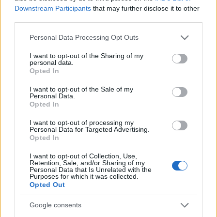
Downstream Participants
that may further disclose it to other
third parties.
Notizie in tempo reale?
Entra nel canale telegram di
Please note that this website/app uses one or more Google
Personal Data Processing Opt Outs
GalluraOggi.it
services and may gather and store information including but
not limited to your visit or usage behaviour. You may click to
I want to opt-out of the Sharing of my
personal data.
grant or deny consent to Google and its third-party tags to
Opted In
use your data for below specified purposes in below Google
consent section.
I want to opt-out of the Sale of my
Personal Data.
Ricevi le nostre ultime news
Opted In
I want to opt-out of processing my
da
Google News
Personal Data for Targeted Advertising.
Opted In
I want to opt-out of Collection, Use,
Retention, Sale, and/or Sharing of my
Condividi l'articolo
Personal Data that Is Unrelated with the
Purposes for which it was collected.
F
T
Pi
W
S
Opted Out
a
w
n
h
h
Google consents