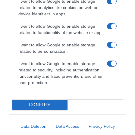
I want to allow Google to enable storage
ce
it
te
at
a
Articolo precedente
related to analytics like cookies on web or
b
te
re
s
re
device identifiers in apps.
Prossimo articolo
o
r
st
A
I want to allow Google to enable storage
o
p
related to functionality of the website or app.
NOTIZIE RECENTI
k
p
I want to allow Google to enable storage
related to personalization.
Jovanotti, Gabry Ponte e Alfa: Olbia ombelico del
I want to allow Google to enable storage
mondo per una notte
related to security, including authentication
functionality and fraud prevention, and other
user protection.
Giorgia Meloni a La Maddalena, la vicesindaco:
“Orgoglio e discrezione per visita privata̶…
CONFIRM
Incendio nella notte a Olbia, a fuoco due furgoni
Data Deletion
Data Access
Privacy Policy