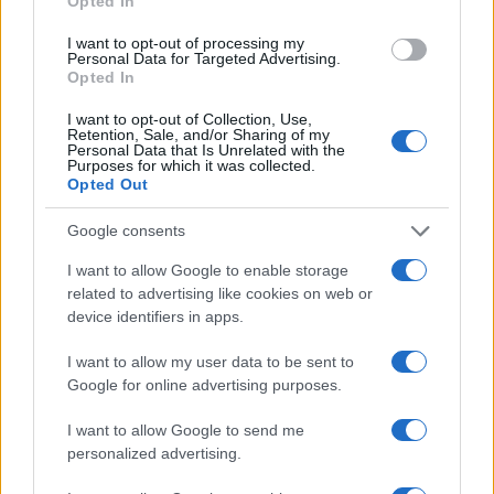
Opted In
Inviaci le tue segnalazioni,
I want to opt-out of processing my
Personal Data for Targeted Advertising.
i tuoi video e le tue foto
Opted In
Su WhatsApp al numero +39
I want to opt-out of Collection, Use,
345 356 7512
Retention, Sale, and/or Sharing of my
Personal Data that Is Unrelated with the
Purposes for which it was collected.
Opted Out
Google consents
Ricevi le nostre ultime news
I want to allow Google to enable storage
related to advertising like cookies on web or
da
Google News
device identifiers in apps.
I want to allow my user data to be sent to
Google for online advertising purposes.
Condividi l'articolo
I want to allow Google to send me
F
T
Pi
W
S
personalized advertising.
a
w
n
h
h