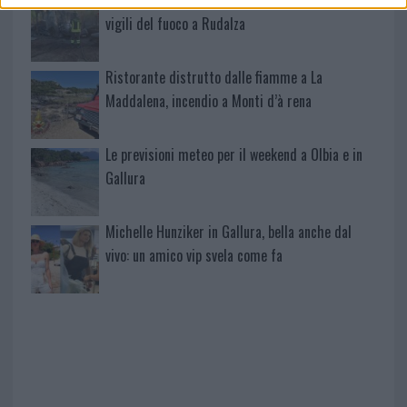
A fuoco un deposito con bombole, intervento dei
vigili del fuoco a Rudalza
Ristorante distrutto dalle fiamme a La
Maddalena, incendio a Monti d’à rena
Le previsioni meteo per il weekend a Olbia e in
Gallura
Michelle Hunziker in Gallura, bella anche dal
vivo: un amico vip svela come fa