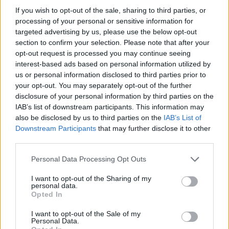
cliccando
qui
If you wish to opt-out of the sale, sharing to third parties, or
processing of your personal or sensitive information for
Sei già abbonato?
targeted advertising by us, please use the below opt-out
section to confirm your selection. Please note that after your
opt-out request is processed you may continue seeing
Puoi effettuare l'accesso andando nella
interest-based ads based on personal information utilized by
sezione
Login
dal menù del sito o
us or personal information disclosed to third parties prior to
cliccando
qui
your opt-out. You may separately opt-out of the further
disclosure of your personal information by third parties on the
IAB’s list of downstream participants. This information may
also be disclosed by us to third parties on the
IAB’s List of
TEMI:
Incidente Traghetto Golfo Aranci
Mandi
Downstream Participants
that may further disclose it to other
Peschereccio
Peschereccio Travolto Golfo Aranci
third parties.
Sharden
Tirrenia
Tirrenia Sharden
Please note that this website/app uses one or more Google
Personal Data Processing Opt Outs
services and may gather and store information including but
Notizie in tempo reale?
not limited to your visit or usage behaviour. You may click to
I want to opt-out of the Sharing of my
Entra nel canale telegram di
personal data.
grant or deny consent to Google and its third-party tags to
Opted In
GalluraOggi.it
use your data for below specified purposes in below Google
consent section.
I want to opt-out of the Sale of my
Personal Data.