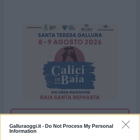
Vuoi rimuovere le pubblicità nazionali?
Galluraoggi.it -
Do Not Process My Personal
Information
Puoi abbonarti a
soli € 1,10 al mese