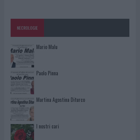
NECROLOGIE
Mario Malu
Paolo Pinna
Martina Agostina Diturco
I nostri cari