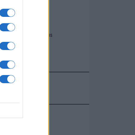
I nostri cari
Giovannimaria Cabras