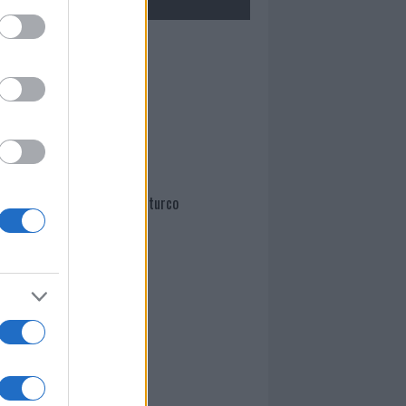
Mario Malu
Paolo Pinna
Martina Agostina Diturco
I nostri cari
I nostri cari