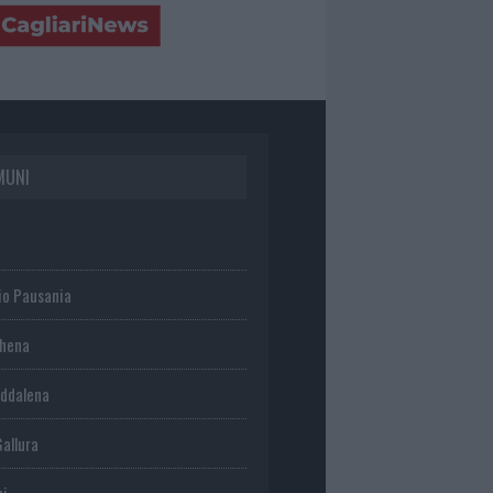
MUNI
io Pausania
chena
ddalena
Gallura