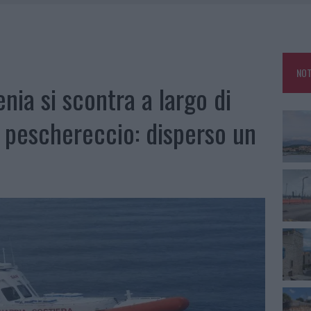
FALSI INCARICATI BUSSANO ALLE PORTE
E CALDO TORNANO PROTAGONISTI
USE ANCORA FINO A FINE AGOSTO
NOT
CA DELLE METE PIÙ AMATE DELL’ESTATE 2026
enia si scontra a largo di
 peschereccio: disperso un