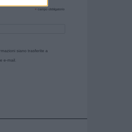
cate sul sito web!
*
campo obbligatorio
rmazioni siano trasferite a
e e-mail.