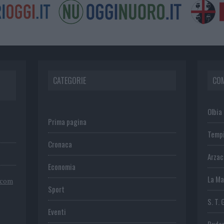
CATEGORIE
CO
Olbia
Prima pagina
Temp
Cronaca
Arza
Economia
La Ma
.com
Sport
S. T. 
Eventi