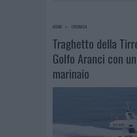
6 AGOSTO 2026
|
ALLARME TRUFFE A BERCHIDDA, 
6 AGOSTO 2026
|
METEO OLBIA 7 AGOSTO, SOLE 
6 AGOSTO 2026
|
TEST TUNNEL OLBIA: RAMPE CHI
HOME
CRONACA
6 AGOSTO 2026
|
AGGIUS CONQUISTA LA CLASSIFI
Traghetto della Tirr
Golfo Aranci con un
marinaio