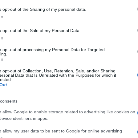
do nella sezione
Login
dal menù del sito o
o opt-out of the Sharing of my personal data.
In
o opt-out of the Sale of my Personal Data.
ncidente Capo Figari
Incidente Golfo Aranci
In
to opt-out of processing my Personal Data for Targeted
ing.
In
o opt-out of Collection, Use, Retention, Sale, and/or Sharing
ersonal Data that Is Unrelated with the Purposes for which it
lected.
Out
dente
Prossimo articolo
consents
o allow Google to enable storage related to advertising like cookies on
evice identifiers in apps.
o allow my user data to be sent to Google for online advertising
s.