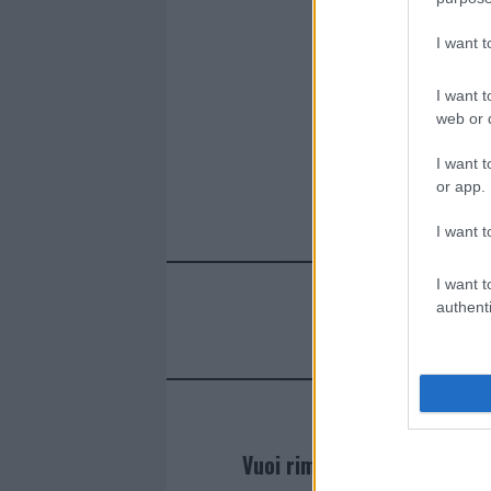
I want 
I want t
web or d
I want t
or app.
I want t
I want t
authenti
Vuoi rimanere sempre agg