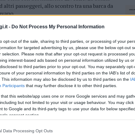
d altri passeggeri, allo scontro tra una barca da
avano.
egato i propri mezzi navali e un rimorchiatore
i.it -
Do Not Process My Personal Information
o trovato una
barca a vela
che aveva appena
chereccio dal mare.
to opt-out of the sale, sharing to third parties, or processing of your per
formation for targeted advertising by us, please use the below opt-out s
r selection. Please note that after your opt-out request is processed y
mbarcazione era
affondata
a seguito della
eing interest-based ads based on personal information utilized by us or
un marinaio a bordo risultava disperso. Le
disclosed to third parties prior to your opt-out. You may separately opt-
tinuano senza interruzioni.
losure of your personal information by third parties on the IAB’s list of
. This information may also be disclosed by us to third parties on the
IA
Participants
that may further disclose it to other third parties.
azionali?
 that this website/app uses one or more Google services and may gath
including but not limited to your visit or usage behaviour. You may click 
 mese
cliccando
qui
 to Google and its third-party tags to use your data for below specifi
ogle consent section.
l Data Processing Opt Outs
NEC