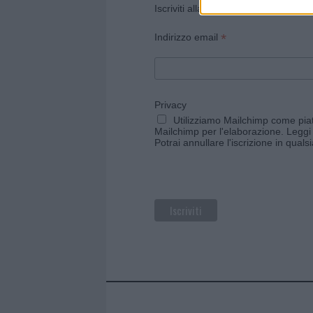
Iscriviti alla newsletter di Gallura O
*
Indirizzo email
Privacy
Utilizziamo Mailchimp come piatt
Mailchimp per l'elaborazione.
Leggi 
Potrai annullare l'iscrizione in qual