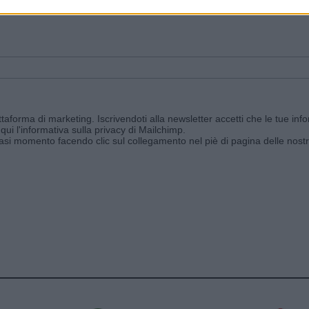
ggi e ricevi le nostre email periodiche contenenti le ultime notizie pubbli
aforma di marketing. Iscrivendoti alla newsletter accetti che le tue info
qui l'informativa sulla privacy di Mailchimp
.
siasi momento facendo clic sul collegamento nel piè di pagina delle nostr