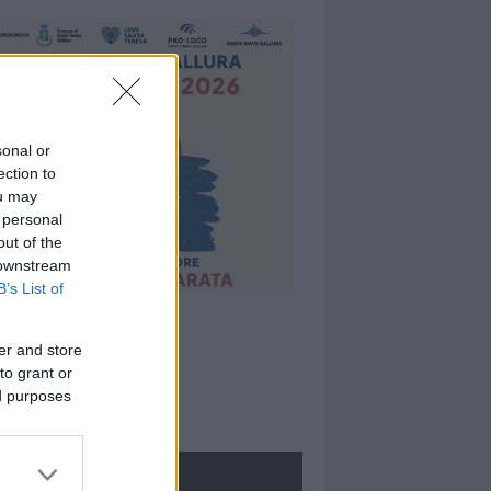
sonal or
ection to
ou may
 personal
out of the
 downstream
B’s List of
er and store
to grant or
ed purposes
ROLOGIE