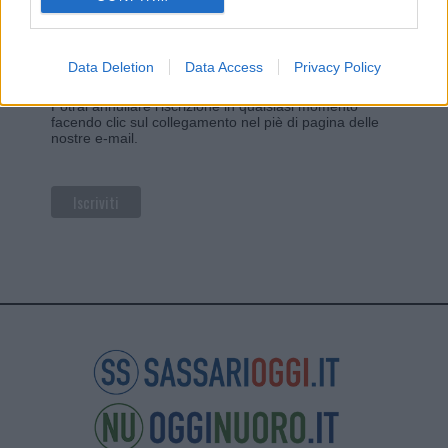
Privacy
Utilizziamo Mailchimp come piattaforma di
marketing. Iscrivendoti alla newsletter accetti che le
tue informazioni siano trasferite a Mailchimp per
Data Deletion
Data Access
Privacy Policy
l'elaborazione.
Leggi qui l'informativa sulla privacy
di Mailchimp
.
Potrai annullare l'iscrizione in qualsiasi momento
facendo clic sul collegamento nel piè di pagina delle
nostre e-mail.