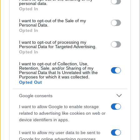
personal data.
grant or deny consent to Google and its third-party tags to
Opted In
use your data for below specified purposes in below Google
Martina Agostina Diturco
consent section.
I want to opt-out of the Sale of my
Personal Data.
Opted In
I want to opt-out of processing my
I nostri cari
Personal Data for Targeted Advertising.
Opted In
I want to opt-out of Collection, Use,
Retention, Sale, and/or Sharing of my
I nostri cari
Personal Data that Is Unrelated with the
Purposes for which it was collected.
Opted Out
Google consents
I nostri cari
I want to allow Google to enable storage
related to advertising like cookies on web or
device identifiers in apps.
Giovannimaria Cabras
I want to allow my user data to be sent to
Google for online advertising purposes.