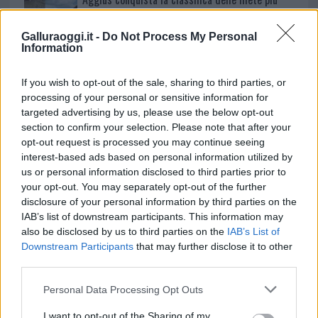
amate dell’estate 2026
Galluraoggi.it -
Do Not Process My Personal
Information
If you wish to opt-out of the sale, sharing to third parties, or
processing of your personal or sensitive information for
targeted advertising by us, please use the below opt-out
section to confirm your selection. Please note that after your
opt-out request is processed you may continue seeing
interest-based ads based on personal information utilized by
us or personal information disclosed to third parties prior to
your opt-out. You may separately opt-out of the further
NECROLOGIE
disclosure of your personal information by third parties on the
IAB’s list of downstream participants. This information may
also be disclosed by us to third parties on the
IAB’s List of
Mario Malu
Downstream Participants
that may further disclose it to other
third parties.
Please note that this website/app uses one or more Google
Personal Data Processing Opt Outs
Paolo Pinna
services and may gather and store information including but
not limited to your visit or usage behaviour. You may click to
I want to opt-out of the Sharing of my