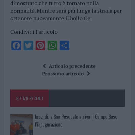
dimostrato che tutto è tornato nella
normalità. Mentre sarà più lunga la strada per
ottenere nuovamente il bollo Ce.
Condividi l'articolo
F
T
Pi
W
S
a
w
n
h
h
ce
it
te
at
a
Articolo precedente
b
te
re
s
re
Prossimo articolo
o
r
st
A
o
p
NOTIZIE RECENTI
k
p
Incendi, a San Pasquale arriva il Campo Base:
l’inaugurazione