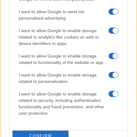
I want to allow Google to send me
personalized advertising.
I want to allow Google to enable storage
related to analytics like cookies on web or
Invia un Comunicato Stampa
|
Pubblicità
|
Segnala
device identifiers in apps.
I want to allow Google to enable storage
related to functionality of the website or app.
I want to allow Google to enable storage
Vuoi rimanere sempre aggiornato?
related to personalization.
Iscriviti alla newsletter di Gallura Oggi e ricevi le nostre
I want to allow Google to enable storage
email periodiche contenenti le ultime notizie pubblicate
related to security, including authentication
sul sito web!
functionality and fraud prevention, and other
*
campo obbligatorio
user protection.
*
Indirizzo email
CONFIRM