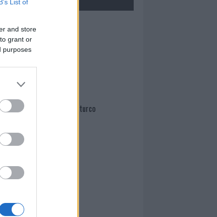
B’s List of
Mario Malu
er and store
to grant or
ed purposes
Paolo Pinna
Martina Agostina Diturco
I nostri cari
I nostri cari