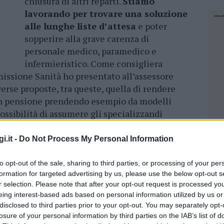
chiusura di altri reparti.
Stiamo
lavorando per trovare una soluzione
alle lunghe liste d’attesa
e poter
sopperire alla grave carenza di
personale medico, paramedico e
infermieristico. Come consigliera
issione Sanità ho presentato all’assessore
erse proposte, tra queste, quella di rendere
 in pensione prendendo esempio da modelli
ossibilità di assumere gli specializzandi
i.it -
Do Not Process My Personal Information
o 5 Stelle Carla Cuccu
interviene nel
nimato l’incontro organizzato dal Movimento
to opt-out of the sale, sharing to third parties, or processing of your per
pata assemblea in cui si è discusso della
formation for targeted advertising by us, please use the below opt-out s
r selection. Please note that after your opt-out request is processed y
 del Paolo Dettori di Tempio.
eing interest-based ads based on personal information utilized by us or
disclosed to third parties prior to your opt-out. You may separately opt-
 Abali Basta – continua Cuccu –
che non
losure of your personal information by third parties on the IAB’s list of
NEC
 della Giunta affinché i presidi sanitari del