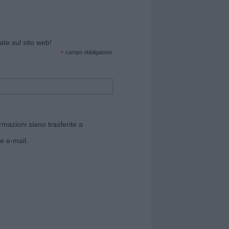
cate sul sito web!
*
campo obbligatorio
rmazioni siano trasferite a
e e-mail.