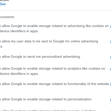
Out
consents
do nella sezione
Login
dal menù del sito o
o allow Google to enable storage related to advertising like cookies on
evice identifiers in apps.
o allow my user data to be sent to Google for online advertising
s.
lazioni, i tuoi video e le tue foto
to allow Google to send me personalized advertising.
ro +39 345 356 7512
o allow Google to enable storage related to analytics like cookies on
evice identifiers in apps.
o allow Google to enable storage related to functionality of the website
eale?
gram di GalluraOggi.it
o allow Google to enable storage related to personalization.
o allow Google to enable storage related to security, including