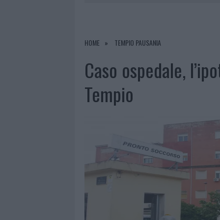
PRIVATA”
8 AGOSTO 2026
|
INCENDIO NELLA NOTTE A OLBIA,
8 AGOSTO 2026
|
A FUOCO UN DEPOSITO CON BOMB
HOME
TEMPIO PAUSANIA
8 AGOSTO 2026
|
RISTORANTE DISTRUTTO DALLE F
Caso ospedale, l’ipo
8 AGOSTO 2026
|
JOVANOTTI, GABRY PONTE E ALF
Tempio