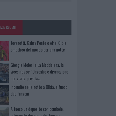
IZIE RECENTI
Jovanotti, Gabry Ponte e Alfa: Olbia
ombelico del mondo per una notte
Giorgia Meloni a La Maddalena, la
vicesindaco: “Orgoglio e discrezione
per visita privata̶…
Incendio nella notte a Olbia, a fuoco
due furgoni
A fuoco un deposito con bombole,
intervento dei vigili del fuoco a