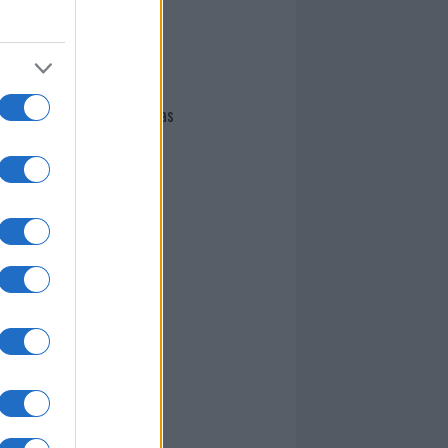
I nostri cari
Giovannimaria Cabras