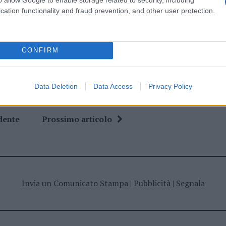
cation functionality and fraud prevention, and other user protection.
ime news da
Google News
CONFIRM
Data Deletion
Data Access
Privacy Policy
dente
Prossimo articolo
Invia un Comunicato Stampa
|
Pubblicità
|
Segnala