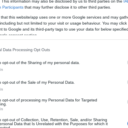
. This information may also be disclosed by us to third parties on the
IA
ovuta attenzione e i dovuti finanziamenti.
Participants
that may further disclose it to other third parties.
economicamente più deboli della popolazione”.
 that this website/app uses one or more Google services and may gath
including but not limited to your visit or usage behaviour. You may click 
 della Salute Giulia Grillo,
inoltre, Cuccu fa
 to Google and its third-party tags to use your data for below specifi
sto introdotte per la risoluzione delle
ogle consent section.
iste d’attesa.
l Data Processing Opt Outs
tero – spiega Cuccu – tutte le aziende sanitarie
si delle liste d’attesa.
Verrà introdotto un
o opt-out of the Sharing of my personal data.
zione ambulatoriale, sul modello dei codici del
In
za alle visite più urgenti”.
o opt-out of the Sale of my Personal Data.
In
to opt-out of processing my Personal Data for Targeted
ing.
azionali?
In
 mese
cliccando
qui
o opt-out of Collection, Use, Retention, Sale, and/or Sharing
ersonal Data that Is Unrelated with the Purposes for which it
lected.