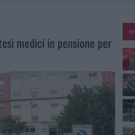
 A FUOCO DUE FURGONI
OLE, INTERVENTO DEI VIGILI DEL FUOCO A RUDALZA
NOT
IAMME A LA MADDALENA, INCENDIO A MONTI D’À RENA
tesi medici in pensione per
A: OLBIA OMBELICO DEL MONDO PER UNA NOTTE