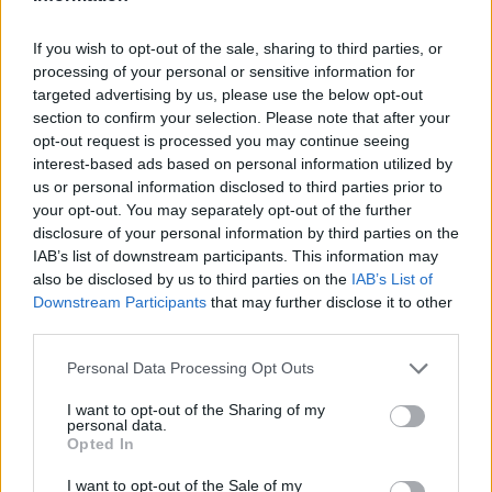
convenienti visiere protettive, le tavole per
If you wish to opt-out of the sale, sharing to third parties, or
flessioni portatili, i migliori rasoi da barba
processing of your personal or sensitive information for
elettrici
targeted advertising by us, please use the below opt-out
section to confirm your selection. Please note that after your
Infatti altra super sezione è quella del Mangia
opt-out request is processed you may continue seeing
bevi: qui troviamo le migliori capsule di caffè,
interest-based ads based on personal information utilized by
gli olii extravergine più convenienti e di
us or personal information disclosed to third parties prior to
qualità, fino ad arrivare agli champagne e ai
your opt-out. You may separately opt-out of the further
disclosure of your personal information by third parties on the
vini rossi più venduti.
IAB’s list of downstream participants. This information may
also be disclosed by us to third parties on the
IAB’s List of
Ci risulta molto chiaro, dopo questa carrellata,
Downstream Participants
that may further disclose it to other
che
il sito piùvenduti.it
non può deludere
third parties.
gli amanti degli acquisti on line e può aiutare
Please note that this website/app uses one or more Google
i suoi lettori, nella scelta dei prodotti più
Personal Data Processing Opt Outs
services and may gather and store information including but
convenienti e di qualità presenti nel mercato.
not limited to your visit or usage behaviour. You may click to
I want to opt-out of the Sharing of my
personal data.
grant or deny consent to Google and its third-party tags to
Opted In
Condividi l'articolo
use your data for below specified purposes in below Google
consent section.
I want to opt-out of the Sale of my