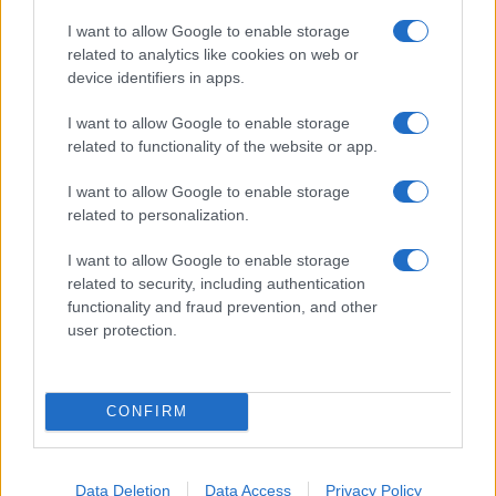
I want to allow Google to enable storage
Strada Sassari-Olbia, incidente all’alba: ferito il
related to analytics like cookies on web or
device identifiers in apps.
conducente
I want to allow Google to enable storage
Eventi in Gallura, da Jovanotti alla zuppa
related to functionality of the website or app.
gallurese: gli appuntamenti da non perdere
I want to allow Google to enable storage
related to personalization.
Lettini e arredi abusivi sulla spiaggia libera,
I want to allow Google to enable storage
sequestri a Olbia e Arzachena
related to security, including authentication
functionality and fraud prevention, and other
user protection.
È morto Francesco Guccini, il maestro che si
tenne lontano dalla Costa Smeralda
CONFIRM
Data Deletion
Data Access
Privacy Policy