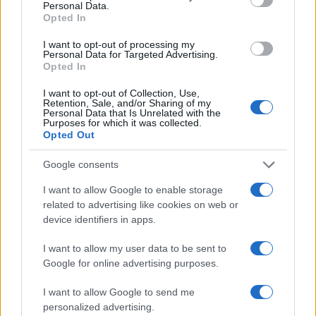
F
T
Pi
W
S
Personal Data.
Opted In
a
w
n
h
h
ce
it
te
at
a
I want to opt-out of processing my
Articolo precedente
Personal Data for Targeted Advertising.
b
te
re
s
re
Opted In
Prossimo articolo
o
r
st
A
I want to opt-out of Collection, Use,
Retention, Sale, and/or Sharing of my
o
p
Personal Data that Is Unrelated with the
Purposes for which it was collected.
NOTIZIE RECENTI
k
p
Opted Out
Google consents
Nuovi posti auto in via La Marmora, parcheggio
provvisorio a La Maddalena
I want to allow Google to enable storage
related to advertising like cookies on web or
device identifiers in apps.
Allarme truffe a Berchidda, falsi incaricati
bussano alle porte
I want to allow my user data to be sent to
Google for online advertising purposes.
Notre-Dame de Paris conquista Olbia, la prima
I want to allow Google to send me
al Molo Brin è un successo
personalized advertising.