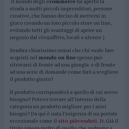
Il mondo degli e
commerce
ha aperto la
strada a molti piccoli imprenditori, persone
creative, che hanno deciso di mettersi in
gioco creando un loro piccolo store on line,
evitando tutti gli svantaggi di aprire un
negozio dal vivo(affitto, locali e utenze )
Sembra chiarissimo ormai che chi vuole fare
acquisti nel
mondo on line
spesso può
ritrovarsi di fronte ad una giungla e di fronte
ad una serie di domande:come farò a scegliere
il prodotto giusto?
Il prodotto corrisponderà a quello di cui avevo
bisogno? Potevo trovare all’interno della
categoria un prodotto migliore per i miei
bisogni? Da qui è nata l’esigenza di un portale
eccezionale come il
sito piùvenduti. It
. Già il
titolo spiega molto di quello che andremo a