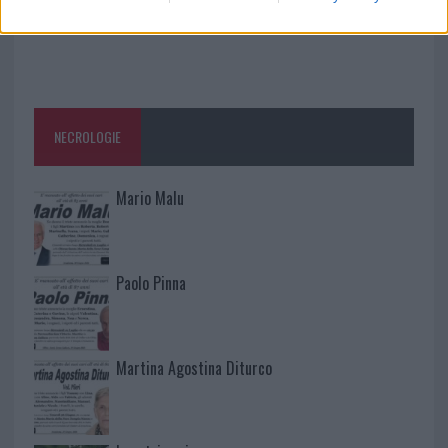
NECROLOGIE
Mario Malu
Paolo Pinna
Martina Agostina Diturco