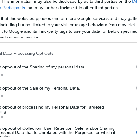
. This information may also be disclosed by us to third parties on the
IA
 e, come tale è stata classificata nel piano
Participants
that may further disclose it to other third parties.
rtamenti proseguiranno nei prossimi giorni,
erifiche, relativamente
ad eventuali ipotesi
 that this website/app uses one or more Google services and may gath
 sequestro e riguardanti illeciti di tipo
including but not limited to your visit or usage behaviour. You may click 
 to Google and its third-party tags to use your data for below specifi
stico
.
ogle consent section.
ca ha manifestato
particolare apprezzamento
l Data Processing Opt Outs
, dimostrata nell’occasione
, tra le due
nale forte della presenza dello Stato, che la
o opt-out of the Sharing of my personal data.
dine quotidianamente rafforza rivelandosi
In
illegalità non solo ambientale.“
o opt-out of the Sale of my Personal Data.
In
to opt-out of processing my Personal Data for Targeted
azionali?
ing.
In
 mese
cliccando
qui
o opt-out of Collection, Use, Retention, Sale, and/or Sharing
ersonal Data that Is Unrelated with the Purposes for which it
lected.