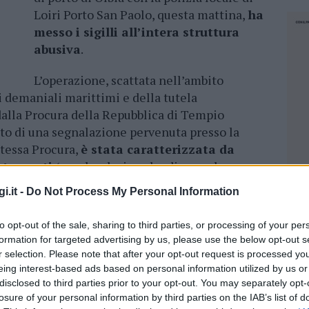
Loiri Porto San Paolo, questa mattina,
ha
messo i sigilli all’intera struttura
abusiva
.
L’operazione, scattata nell’ambito
si demaniali marittimi e della tutela
dalla Procura della Repubblica di Tempio
uito di una segnalazione pervenuta presso la
stessa Procura,
è stata caratterizzata da
rtamenti
(avvalendosi anche di consulenza
i.it -
Do Not Process My Personal Information
 esclusivo dei proprietari della villa
to opt-out of the sale, sharing to third parties, or processing of your per
ndi coinvolti nell’operazione stanno cercando
formation for targeted advertising by us, please use the below opt-out s
rso l’incrocio di dati demaniali e permessi a
r selection. Please note that after your opt-out request is processed y
era spiaggia alla libera fruizione dei cittadini.
eing interest-based ads based on personal information utilized by us or
disclosed to third parties prior to your opt-out. You may separately opt-
lata con vincolo paesaggistico, nonché con
losure of your personal information by third parties on the IAB’s list of
NEC