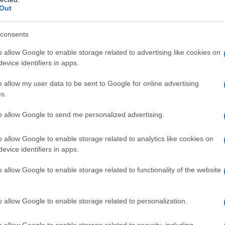
Out
consents
do nella sezione
Login
dal menù del sito o
o allow Google to enable storage related to advertising like cookies on
evice identifiers in apps.
o allow my user data to be sent to Google for online advertising
a
Polizia Locale Loiri Porto San Paolo
s.
eale?
to allow Google to send me personalized advertising.
gram di GalluraOggi.it
o allow Google to enable storage related to analytics like cookies on
evice identifiers in apps.
o allow Google to enable storage related to functionality of the website
lazioni, i tuoi video e le tue foto
ro +39 345 356 7512
o allow Google to enable storage related to personalization.
o allow Google to enable storage related to security, including