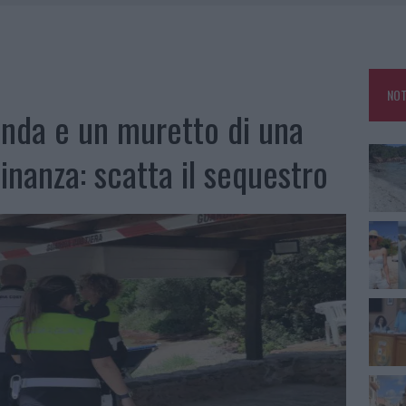
HE IL CENTRO ACCOGLIENZA MINORI CHIUDE
RO SPACCIO E DEGRADO: ESPLODE LA PROTESTA
SCEGLIERE LA SOLUZIONE IDEALE PER LA CASA E L’UFFICIO
NOT
KEND A OLBIA E IN GALLURA
anda e un muretto di una
Finanza: scatta il sequestro