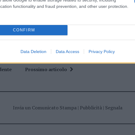
cation functionality and fraud prevention, and other user protection.
ime news da
Google News
CONFIRM
Data Deletion
Data Access
Privacy Policy
dente
Prossimo articolo
Invia un Comunicato Stampa
|
Pubblicità
|
Segnala