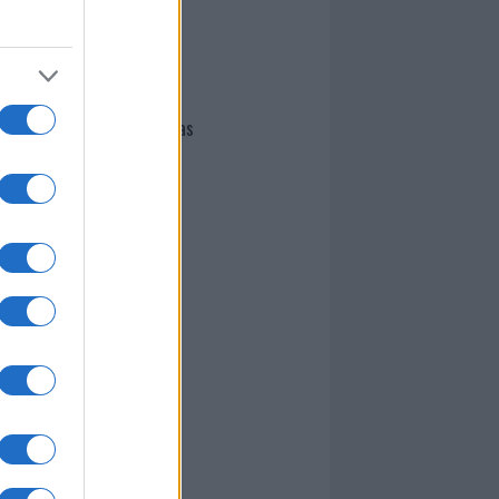
I nostri cari
Giovannimaria Cabras