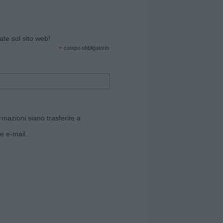
cate sul sito web!
*
campo obbligatorio
rmazioni siano trasferite a
e e-mail.