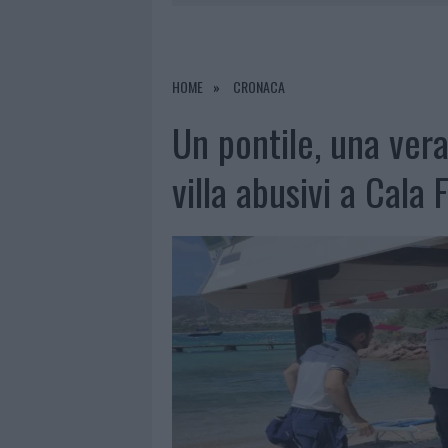
7 AGOSTO 2026
|
CALANGIANUS, DOPO LE POLEMIC
7 AGOSTO 2026
|
OLBIA, DIVIETO DI SOSTA CONT
7 AGOSTO 2026
|
PAUSA CAFFÈ IMPECCABILE: COME 
HOME
CRONACA
7 AGOSTO 2026
|
LE PREVISIONI METEO PER IL WEE
Un pontile, una ver
villa abusivi a Cala 