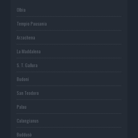
Olbia
Tempio Pausania
Arzachena
La Maddalena
S. T. Gallura
Budoni
San Teodoro
Palau
Calangianus
Buddusò