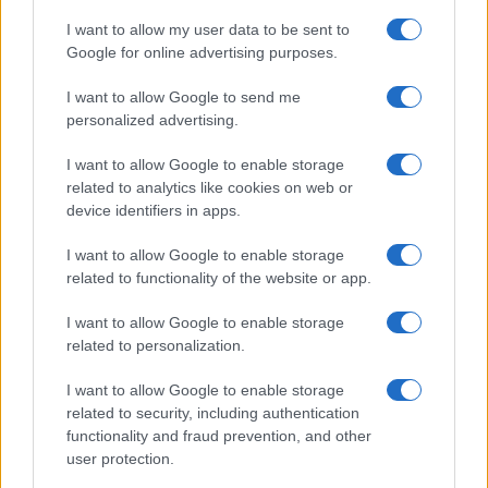
I want to allow my user data to be sent to
Incendi, a San Pasquale arriva il Campo Base:
Google for online advertising purposes.
l’inaugurazione
I want to allow Google to send me
personalized advertising.
Andrea Mura conquista Palau: grande
partecipazione per il suo racconto
I want to allow Google to enable storage
related to analytics like cookies on web or
device identifiers in apps.
Calangianus, allarme sul centro accoglienza
minori, Albieri: “Episodi gravissimi”
I want to allow Google to enable storage
related to functionality of the website or app.
Gallura, finti clienti svuotano le suite: furto da
I want to allow Google to enable storage
related to personalization.
50mila nel resort
I want to allow Google to enable storage
Meteo Olbia 7 agosto, sole e caldo tornano
related to security, including authentication
functionality and fraud prevention, and other
protagonisti
user protection.