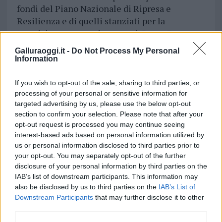
fondi del Piano Nazionale di Ripresa e
Resilienza e di quelli stanziati per la
transizione energetica verso i Green Ports
(oltre 195 milioni di euro). Ciò
consentirà di
Galluraoggi.it -
Do Not Process My Personal
entrare finalmente nel vivo della non più
Information
prorogabile rivoluzione verde
”.
If you wish to opt-out of the sale, sharing to third parties, or
processing of your personal or sensitive information for
Vuoi rimuovere le pubblicità nazionali?
targeted advertising by us, please use the below opt-out
section to confirm your selection. Please note that after your
opt-out request is processed you may continue seeing
Puoi abbonarti a
soli € 1,10 al mese
interest-based ads based on personal information utilized by
cliccando
qui
us or personal information disclosed to third parties prior to
your opt-out. You may separately opt-out of the further
Sei già abbonato?
disclosure of your personal information by third parties on the
IAB’s list of downstream participants. This information may
also be disclosed by us to third parties on the
IAB’s List of
Puoi effettuare l'accesso andando nella
Downstream Participants
that may further disclose it to other
sezione
Login
dal menù del sito o
third parties.
cliccando
qui