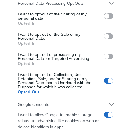
Please note that this website/app uses one or more Google
Personal Data Processing Opt Outs
services and may gather and store information including but
not limited to your visit or usage behaviour. You may click to
I want to opt-out of the Sharing of my
personal data.
TEMI:
grant or deny consent to Google and its third-party tags to
Opted In
Autorità Di Sistema Portuale Del Mare Di Sardegna
use your data for below specified purposes in below Google
Notizie Olbia
Notizie Sardegna
Porti Gallura
consent section.
I want to opt-out of the Sale of my
Personal Data.
Porti Sardegna
Porto Golfo Aranci
Porto Olbia
Opted In
Porto Santa Teresa Gallura
I want to opt-out of processing my
Personal Data for Targeted Advertising.
Condividi l'articolo
Opted In
F
T
Pi
W
S
I want to opt-out of Collection, Use,
Retention, Sale, and/or Sharing of my
a
w
n
h
h
Personal Data that Is Unrelated with the
Purposes for which it was collected.
ce
it
te
at
a
Opted Out
Articolo precedente
b
te
re
s
re
Prossimo articolo
Google consents
o
r
st
A
I want to allow Google to enable storage
o
p
related to advertising like cookies on web or
NOTIZIE RECENTI
k
p
device identifiers in apps.