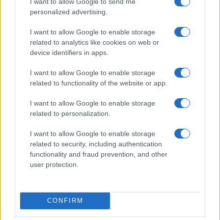
I want to allow Google to send me
personalized advertising.
Condividi l'articolo
I want to allow Google to enable storage
F
T
Pi
W
S
related to analytics like cookies on web or
a
w
n
h
h
device identifiers in apps.
ce
it
te
at
a
Articolo precedente
I want to allow Google to enable storage
b
te
re
s
re
related to functionality of the website or app.
Prossimo articolo
o
r
st
A
I want to allow Google to enable storage
o
p
related to personalization.
NOTIZIE RECENTI
k
p
I want to allow Google to enable storage
related to security, including authentication
Le previsioni meteo per il weekend a Olbia e in
functionality and fraud prevention, and other
user protection.
Gallura
Michelle Hunziker in Gallura, bella anche dal
CONFIRM
vivo: un amico vip svela come fa