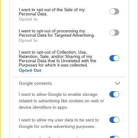
use your data for below specified purposes in below Google
Notizie in tempo reale?
consent section.
I want to opt-out of the Sale of my
Entra nel canale telegram di
Personal Data.
GalluraOggi.it
Opted In
I want to opt-out of processing my
Personal Data for Targeted Advertising.
Opted In
Inviaci le tue segnalazioni,
I want to opt-out of Collection, Use,
i tuoi video e le tue foto
Retention, Sale, and/or Sharing of my
Personal Data that Is Unrelated with the
Su WhatsApp al numero +39
Purposes for which it was collected.
Opted Out
345 356 7512
Google consents
I want to allow Google to enable storage
related to advertising like cookies on web or
Ricevi le nostre ultime news
device identifiers in apps.
I want to allow my user data to be sent to
da
Google News
Google for online advertising purposes.