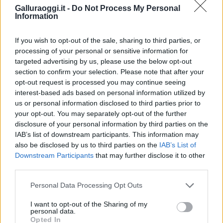
Galluraoggi.it -
Do Not Process My Personal
Information
Vuoi rimuovere le pubblicità nazionali?
If you wish to opt-out of the sale, sharing to third parties, or
processing of your personal or sensitive information for
targeted advertising by us, please use the below opt-out
Puoi abbonarti a
soli € 1,10 al mese
section to confirm your selection. Please note that after your
cliccando
qui
opt-out request is processed you may continue seeing
interest-based ads based on personal information utilized by
Sei già abbonato?
us or personal information disclosed to third parties prior to
your opt-out. You may separately opt-out of the further
disclosure of your personal information by third parties on the
Puoi effettuare l'accesso andando nella
IAB’s list of downstream participants. This information may
sezione
Login
dal menù del sito o
also be disclosed by us to third parties on the
IAB’s List of
cliccando
qui
Downstream Participants
that may further disclose it to other
third parties.
Please note that this website/app uses one or more Google
Personal Data Processing Opt Outs
TEMI:
Immobiliare.it
Notizie Olbia
services and may gather and store information including but
Porto Rotondo Case
not limited to your visit or usage behaviour. You may click to
I want to opt-out of the Sharing of my
personal data.
grant or deny consent to Google and its third-party tags to
Opted In