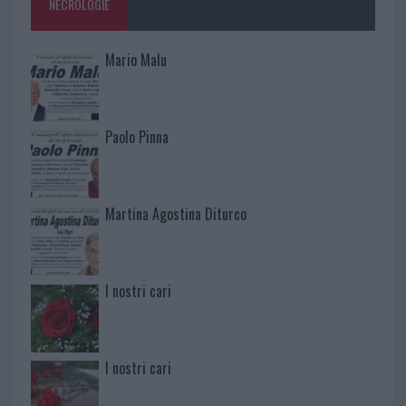
NECROLOGIE
Mario Malu
Paolo Pinna
Martina Agostina Diturco
I nostri cari
I nostri cari