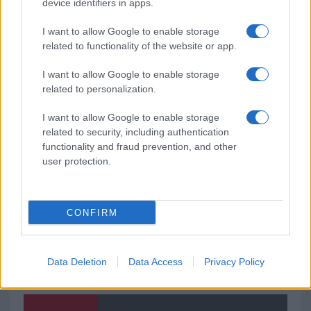
Olbia, le previsioni meteo per lunedì 10 agosto
device identifiers in apps.
2026
I want to allow Google to enable storage
related to functionality of the website or app.
Le ultime offerte di lavoro a Olbia e in Gallura
I want to allow Google to enable storage
related to personalization.
Cumuli di rifiuti a Santa Teresa Gallura, la
I want to allow Google to enable storage
related to security, including authentication
segnalazione dei residenti
functionality and fraud prevention, and other
user protection.
CONFIRM
Data Deletion
Data Access
Privacy Policy