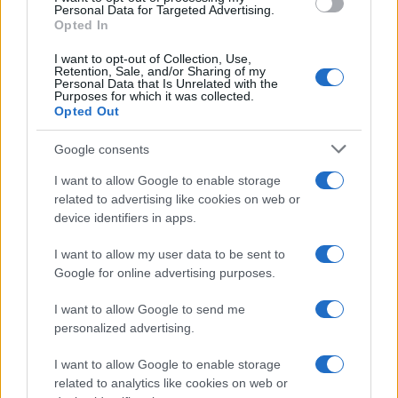
o
r
st
A
Personal Data for Targeted Advertising.
o
p
Opted In
NOTIZIE RECENTI
k
p
I want to opt-out of Collection, Use,
Retention, Sale, and/or Sharing of my
Personal Data that Is Unrelated with the
Auto prende fuoco sulla strada statale 125 a
Purposes for which it was collected.
Opted Out
Olbia, cosa è successo
Google consents
Incidente sulla 125 a Olbia, due auto coinvolte:
I want to allow Google to enable storage
danni ingenti
related to advertising like cookies on web or
device identifiers in apps.
Auto finisce contro un muretto, un ferito ad
I want to allow my user data to be sent to
Arzachena
Google for online advertising purposes.
I want to allow Google to send me
Incidente a Baia Sardinia, scontro tra auto e
personalized advertising.
moto: un ferito
I want to allow Google to enable storage
related to analytics like cookies on web or