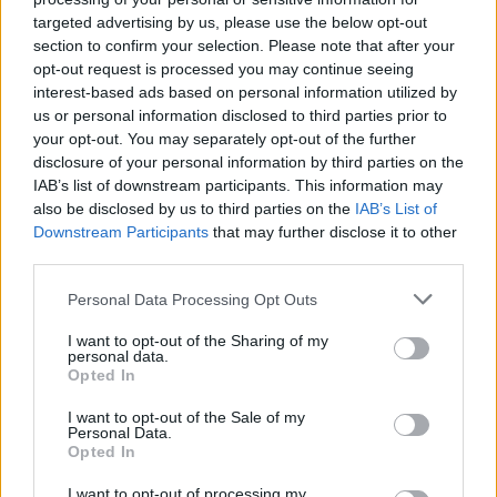
Su WhatsApp al numero +39
targeted advertising by us, please use the below opt-out
345 356 7512
section to confirm your selection. Please note that after your
opt-out request is processed you may continue seeing
interest-based ads based on personal information utilized by
us or personal information disclosed to third parties prior to
your opt-out. You may separately opt-out of the further
Ricevi le nostre ultime news
disclosure of your personal information by third parties on the
IAB’s list of downstream participants. This information may
also be disclosed by us to third parties on the
IAB’s List of
da
Google News
Downstream Participants
that may further disclose it to other
third parties.
Please note that this website/app uses one or more Google
Personal Data Processing Opt Outs
Condividi l'articolo
services and may gather and store information including but
not limited to your visit or usage behaviour. You may click to
I want to opt-out of the Sharing of my
F
T
Pi
W
S
personal data.
grant or deny consent to Google and its third-party tags to
Opted In
a
w
n
h
h
use your data for below specified purposes in below Google
consent section.
ce
it
te
at
a
I want to opt-out of the Sale of my
Articolo precedente
Personal Data.
b
te
re
s
re
Opted In
Prossimo articolo
I want to opt-out of processing my