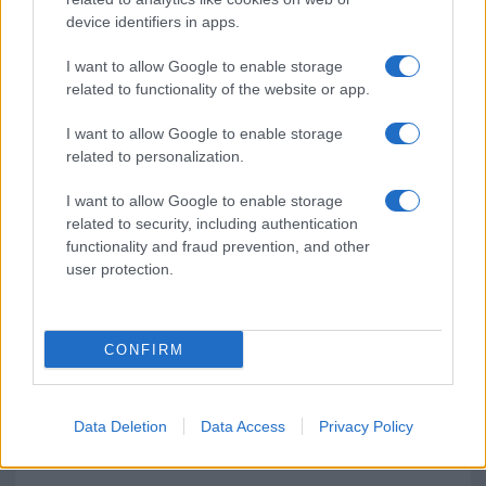
Turiste si perdono a Tavolara: salvate dai vigili
device identifiers in apps.
del fuoco
I want to allow Google to enable storage
Meteo Olbia 6 agosto, migliora il tempo in
related to functionality of the website or app.
Gallura
I want to allow Google to enable storage
related to personalization.
Incidente Olbia, poliziotto in vacanza salva 6
I want to allow Google to enable storage
persone: due bimbi tra i feriti
related to security, including authentication
functionality and fraud prevention, and other
user protection.
CONFIRM
Data Deletion
Data Access
Privacy Policy