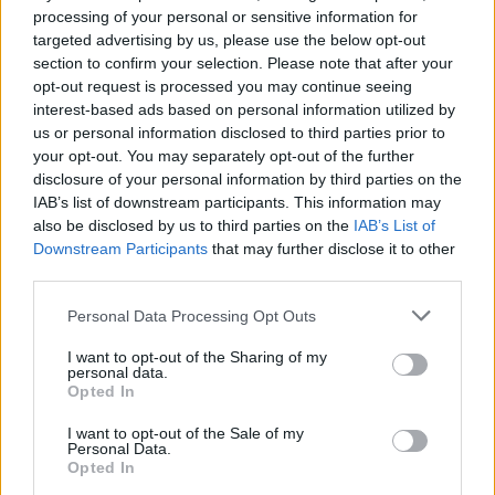
Su WhatsApp al numero +39
processing of your personal or sensitive information for
345 356 7512
targeted advertising by us, please use the below opt-out
section to confirm your selection. Please note that after your
opt-out request is processed you may continue seeing
interest-based ads based on personal information utilized by
us or personal information disclosed to third parties prior to
Ricevi le nostre ultime news
your opt-out. You may separately opt-out of the further
disclosure of your personal information by third parties on the
IAB’s list of downstream participants. This information may
da
Google News
also be disclosed by us to third parties on the
IAB’s List of
Downstream Participants
that may further disclose it to other
third parties.
Condividi l'articolo
Please note that this website/app uses one or more Google
Personal Data Processing Opt Outs
services and may gather and store information including but
F
T
Pi
W
S
not limited to your visit or usage behaviour. You may click to
I want to opt-out of the Sharing of my
personal data.
a
w
n
h
h
grant or deny consent to Google and its third-party tags to
Opted In
use your data for below specified purposes in below Google
ce
it
te
at
a
Articolo precedente
consent section.
I want to opt-out of the Sale of my
b
te
re
s
re
Personal Data.
Prossimo articolo
Opted In