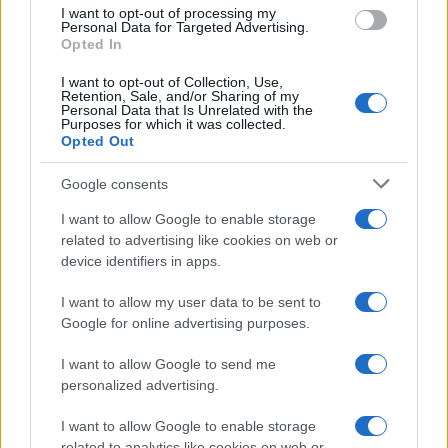
o
r
st
A
I want to opt-out of processing my
o
p
Personal Data for Targeted Advertising.
Opted In
NOTIZIE RECENTI
k
p
I want to opt-out of Collection, Use,
Retention, Sale, and/or Sharing of my
Migliori agenzie per l’Attestazione SOA in Italia:
Personal Data that Is Unrelated with the
Purposes for which it was collected.
lista delle 4 realtà più efficienti nella g…
Opted Out
Google consents
“Sul filo del discorso”: sold out ad Olbia per il
reading su Atzeni
I want to allow Google to enable storage
related to advertising like cookies on web or
device identifiers in apps.
La Maddalena, festa per i 30 anni del Diving
center di Tegge
I want to allow my user data to be sent to
Google for online advertising purposes.
Esce di strada con l’auto ad Arzachena: ferito il
I want to allow Google to send me
personalized advertising.
conducente
I want to allow Google to enable storage
related to analytics like cookies on web or