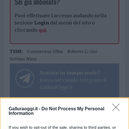
Sei già abbonato?
Puoi effettuare l'accesso andando nella
sezione
Login
dal menù del sito o
cliccando
qui
TEMI:
Coronavirus Olbia
Roberto Li Gioi
Settimo Nizzi
Notizie in tempo reale?
Entra nel canale telegram di
GalluraOggi.it
Galluraoggi.it -
Do Not Process My Personal
Information
Inviaci le tue segnalazioni,
i tuoi video e le tue foto
If you wish to opt-out of the sale, sharing to third parties, or