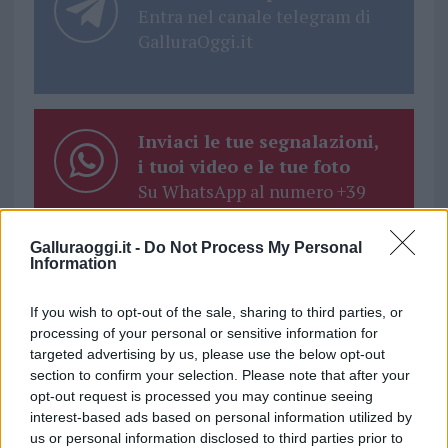
Entra nel canale telegram di
GalluraOggi.it
Inviaci le tue segnalazioni,
i tuoi video e le tue foto
Su WhatsApp al numero +39
345 356 7512
Galluraoggi.it -
Do Not Process My Personal
Information
If you wish to opt-out of the sale, sharing to third parties, or
Ricevi le nostre ultime news
processing of your personal or sensitive information for
targeted advertising by us, please use the below opt-out
section to confirm your selection. Please note that after your
da
Google News
opt-out request is processed you may continue seeing
interest-based ads based on personal information utilized by
us or personal information disclosed to third parties prior to