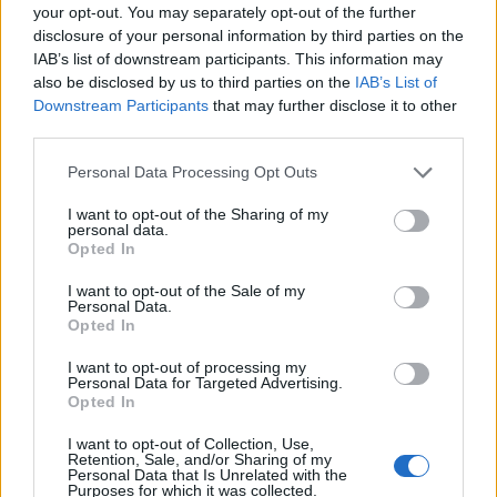
Condividi l'articolo
your opt-out. You may separately opt-out of the further
disclosure of your personal information by third parties on the
F
T
Pi
W
S
IAB’s list of downstream participants. This information may
also be disclosed by us to third parties on the
IAB’s List of
a
w
n
h
h
Downstream Participants
that may further disclose it to other
ce
it
te
at
a
third parties.
Articolo precedente
b
te
re
s
re
Prossimo articolo
Please note that this website/app uses one or more Google
Personal Data Processing Opt Outs
services and may gather and store information including but
o
r
st
A
not limited to your visit or usage behaviour. You may click to
I want to opt-out of the Sharing of my
personal data.
o
p
grant or deny consent to Google and its third-party tags to
Opted In
NOTIZIE RECENTI
use your data for below specified purposes in below Google
k
p
consent section.
I want to opt-out of the Sale of my
Personal Data.
Migliori agenzie per l’Attestazione SOA in Italia:
Opted In
lista delle 4 realtà più efficienti nella g…
I want to opt-out of processing my
Personal Data for Targeted Advertising.
Opted In
“Sul filo del discorso”: sold out ad Olbia per il
I want to opt-out of Collection, Use,
reading su Atzeni
Retention, Sale, and/or Sharing of my
Personal Data that Is Unrelated with the
Purposes for which it was collected.