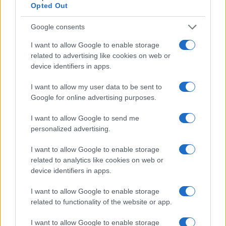
Opted Out
La Maddalena, festa per i 30 anni del Diving
center di Tegge
Google consents
I want to allow Google to enable storage
Esce di strada con l’auto ad Arzachena: ferito il
related to advertising like cookies on web or
conducente
device identifiers in apps.
I want to allow my user data to be sent to
Turiste si perdono a Tavolara: salvate dai vigili
Google for online advertising purposes.
del fuoco
I want to allow Google to send me
personalized advertising.
Meteo Olbia 6 agosto, migliora il tempo in
Gallura
I want to allow Google to enable storage
related to analytics like cookies on web or
device identifiers in apps.
Incidente Olbia, poliziotto in vacanza salva 6
I want to allow Google to enable storage
persone: due bimbi tra i feriti
related to functionality of the website or app.
I want to allow Google to enable storage