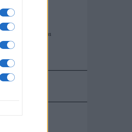
I nostri cari
Giovannimaria Cabras