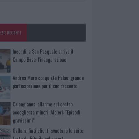
IZIE RECENTI
Incendi, a San Pasquale arriva il
Campo Base: l’inaugurazione
Andrea Mura conquista Palau: grande
partecipazione per il suo racconto
Calangianus, allarme sul centro
accoglienza minori, Albieri: “Episodi
gravissimi”
Gallura, finti clienti svuotano le suite:
furto da 50mila nel resort