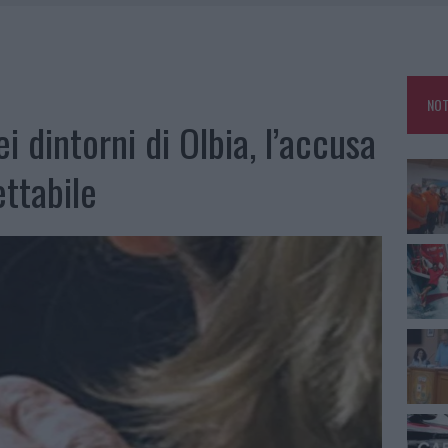
E CALDO TORNANO PROTAGONISTI
A IL CAMPO BASE: L’INAUGURAZIONE
: GRANDE PARTECIPAZIONE PER IL SUO RACCONTO
NOT
RO ACCOGLIENZA MINORI, ALBIERI: “EPISODI GRAVISSIMI”
i dintorni di Olbia, l’accusa
ttabile