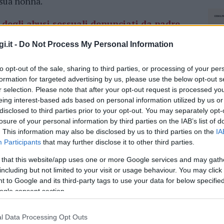
 sua nonna.
o degli abusi sessuali denunciati da padre
i.it -
Do Not Process My Personal Information
 approfittato dei momenti in cui restava solo
to opt-out of the sale, sharing to third parties, or processing of your per
 parti intime. In particolare la notte, quando la
formation for targeted advertising by us, please use the below opt-out s
dolo e lasciandogli campo libero. Gli abusi
r selection. Please note that after your opt-out request is processed y
un mese. Alla denuncia della 12enne, che risale
eing interest-based ads based on personal information utilized by us or
disclosed to third parties prior to your opt-out. You may separately opt-
o del suo incubo, sono seguita dalle indagini
losure of your personal information by third parties on the IAB’s list of
 un procedimento penale in cui la vittima si è
. This information may also be disclosed by us to third parties on the
IA
Participants
that may further disclose it to other third parties.
bini vittime di abusi: i casi sono
 that this website/app uses one or more Google services and may gath
including but not limited to your visit or usage behaviour. You may click 
 to Google and its third-party tags to use your data for below specifi
ogle consent section.
 come si legge su La Nuova Sardegna, è
ale di Sassari, e pur dichiarandosi
l Data Processing Opt Outs
NEC