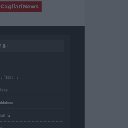
MUNI
io Pausania
chena
ddalena
Gallura