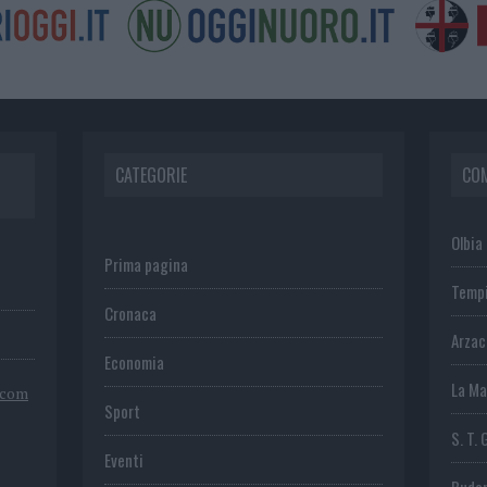
CATEGORIE
CO
Olbia
Prima pagina
Temp
Cronaca
Arza
Economia
La Ma
.com
Sport
S. T. 
Eventi