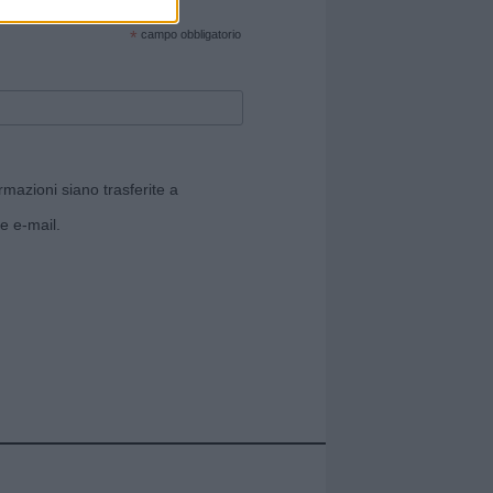
cate sul sito web!
*
campo obbligatorio
rmazioni siano trasferite a
e e-mail.