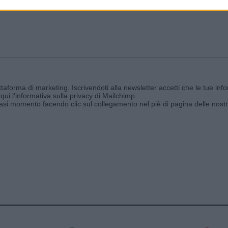
ggi e ricevi le nostre email periodiche contenenti le ultime notizie pubbli
aforma di marketing. Iscrivendoti alla newsletter accetti che le tue info
qui l'informativa sulla privacy di Mailchimp
.
siasi momento facendo clic sul collegamento nel piè di pagina delle nostr