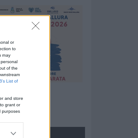
sonal or
ection to
ou may
 personal
out of the
 downstream
B’s List of
er and store
to grant or
ed purposes
ROLOGIE