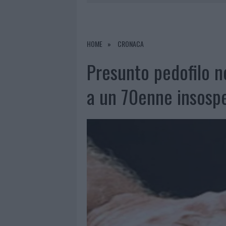
6 AGOSTO 2026
|
METEO OLBIA 7 AGOSTO, SOLE 
6 AGOSTO 2026
|
INCENDI, A SAN PASQUALE ARRIV
6 AGOSTO 2026
|
ANDREA MURA CONQUISTA PALAU
HOME
CRONACA
6 AGOSTO 2026
|
CALANGIANUS, ALLARME SUL CENT
Presunto pedofilo ne
a un 70enne insospe