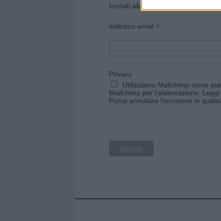
Iscriviti alla newsletter di Gallura O
*
Indirizzo email
Privacy
Utilizziamo Mailchimp come piatt
Mailchimp per l'elaborazione.
Leggi 
Potrai annullare l'iscrizione in qual