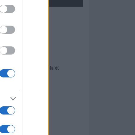
Mario Malu
Paolo Pinna
Martina Agostina Diturco
I nostri cari
I nostri cari