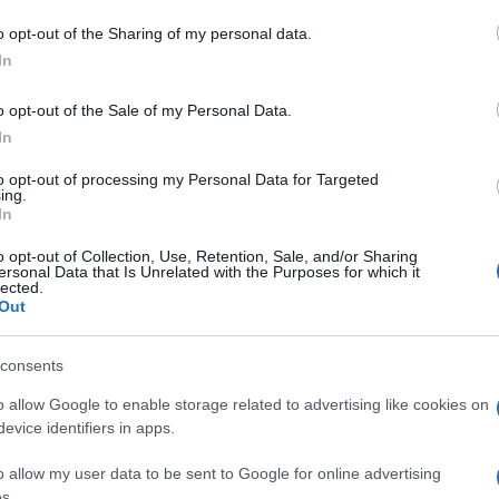
inviato a giudizio.
o opt-out of the Sharing of my personal data.
a su 2 ragazzi di disabili, operatore
In
o opt-out of the Sale of my Personal Data.
In
azionali?
to opt-out of processing my Personal Data for Targeted
ing.
In
 mese
cliccando
qui
o opt-out of Collection, Use, Retention, Sale, and/or Sharing
ersonal Data that Is Unrelated with the Purposes for which it
lected.
Out
do nella sezione
Login
dal menù del sito o
consents
o allow Google to enable storage related to advertising like cookies on
evice identifiers in apps.
o allow my user data to be sent to Google for online advertising
s.