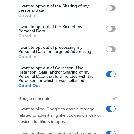
not limited to your visit or usage behaviour. You may click to
I want to opt-out of the Sharing of my
Paolo Pinna
personal data.
grant or deny consent to Google and its third-party tags to
Opted In
use your data for below specified purposes in below Google
consent section.
I want to opt-out of the Sale of my
Personal Data.
Martina Agostina Diturco
Opted In
I want to opt-out of processing my
Personal Data for Targeted Advertising.
Opted In
I nostri cari
I want to opt-out of Collection, Use,
Retention, Sale, and/or Sharing of my
Personal Data that Is Unrelated with the
Purposes for which it was collected.
I nostri cari
Opted Out
Google consents
I nostri cari
I want to allow Google to enable storage
related to advertising like cookies on web or
device identifiers in apps.
I want to allow my user data to be sent to