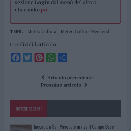
sezione
Login
dal menù del sito o
cliccando
qui
TEMI:
Meteo Gallura
Meteo Gallura Weekend
Condividi l'articolo
F
T
Pi
W
S
a
w
n
h
h
ce
it
te
at
a
Articolo precedente
b
te
re
s
re
Prossimo articolo
o
r
st
A
o
p
NOTIZIE RECENTI
k
p
Incendi, a San Pasquale arriva il Campo Base: