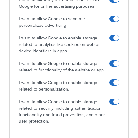
Giovannimaria Cabras
Google for online advertising purposes.
I want to allow Google to send me
personalized advertising.
I want to allow Google to enable storage
related to analytics like cookies on web or
device identifiers in apps.
Invia un Comunicato Stampa
|
Pubblicità
|
Segnala
I want to allow Google to enable storage
related to functionality of the website or app.
I want to allow Google to enable storage
related to personalization.
Vuoi rimanere sempre aggiornato?
I want to allow Google to enable storage
Iscriviti alla newsletter di Gallura Oggi e ricevi le nostre
related to security, including authentication
email periodiche contenenti le ultime notizie pubblicate
functionality and fraud prevention, and other
sul sito web!
user protection.
*
campo obbligatorio
*
Indirizzo email