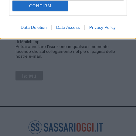
CONFIRM
Privacy
Utilizziamo Mailchimp come piattaforma di
marketing. Iscrivendoti alla newsletter accetti che le
Data Deletion
Data Access
Privacy Policy
tue informazioni siano trasferite a Mailchimp per
l'elaborazione.
Leggi qui l'informativa sulla privacy
di Mailchimp
.
Potrai annullare l'iscrizione in qualsiasi momento
facendo clic sul collegamento nel piè di pagina delle
nostre e-mail.