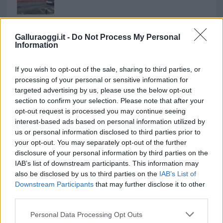
Aggius conquista la classifica delle mete più
amate dell’estate 2026
Galluraoggi.it -
Do Not Process My Personal
Information
If you wish to opt-out of the sale, sharing to third parties, or
processing of your personal or sensitive information for
targeted advertising by us, please use the below opt-out
section to confirm your selection. Please note that after your
opt-out request is processed you may continue seeing
interest-based ads based on personal information utilized by
us or personal information disclosed to third parties prior to
your opt-out. You may separately opt-out of the further
disclosure of your personal information by third parties on the
NECROLOGIE
IAB’s list of downstream participants. This information may
also be disclosed by us to third parties on the
IAB’s List of
Downstream Participants
that may further disclose it to other
Mario Malu
third parties.
Please note that this website/app uses one or more Google
Personal Data Processing Opt Outs
services and may gather and store information including but