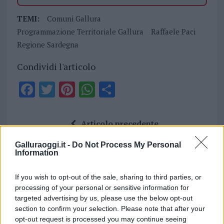
TEMI:
Comuni Gallura
Programmazione Territoriale Gallura
Raffaele Paci
Regione Sardegna
Condividi l'articolo
F
T
Pi
W
S
a
w
n
h
h
ce
it
te
at
a
Articolo precedente
b
te
re
s
re
Prossimo articolo
Galluraoggi.it -
Do Not Process My Personal
o
r
st
A
Information
o
p
NOTIZIE RECENTI
If you wish to opt-out of the sale, sharing to third parties, or
k
p
processing of your personal or sensitive information for
targeted advertising by us, please use the below opt-out
Incendi, a San Pasquale arriva il Campo Base:
section to confirm your selection. Please note that after your
l’inaugurazione
opt-out request is processed you may continue seeing