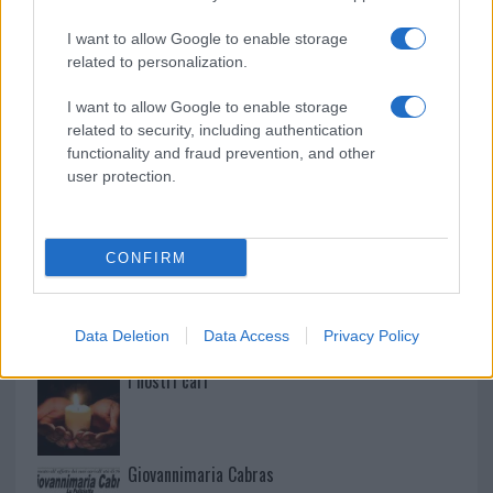
Paolo Pinna
I want to allow Google to enable storage
related to personalization.
Martina Agostina Diturco
I want to allow Google to enable storage
related to security, including authentication
functionality and fraud prevention, and other
user protection.
I nostri cari
CONFIRM
I nostri cari
Data Deletion
Data Access
Privacy Policy
I nostri cari
Giovannimaria Cabras