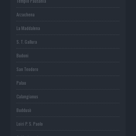
Tempio Pausania
Arzachena
La Maddalena
S. T. Gallura
Budoni
San Teodoro
Palau
Calangianus
Buddusò
Loiri P. S. Paolo