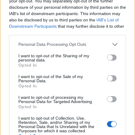
your opt-out. You may separately opt-out of the further
disclosure of your personal information by third parties on the
Notre-Dame de Paris conquista Olbia, la prima
IAB’s list of downstream participants. This information may
al Molo Brin è un successo
also be disclosed by us to third parties on the
IAB’s List of
Downstream Participants
that may further disclose it to other
third parties.
Strada Sassari-Olbia, incidente all’alba: ferito il
conducente
Please note that this website/app uses one or more Google
Personal Data Processing Opt Outs
services and may gather and store information including but
not limited to your visit or usage behaviour. You may click to
I want to opt-out of the Sharing of my
personal data.
Eventi in Gallura, da Jovanotti alla zuppa
grant or deny consent to Google and its third-party tags to
Opted In
use your data for below specified purposes in below Google
gallurese: gli appuntamenti da non perdere
consent section.
I want to opt-out of the Sale of my
Personal Data.
Opted In
Lettini e arredi abusivi sulla spiaggia libera,
sequestri a Olbia e Arzachena
I want to opt-out of processing my
Personal Data for Targeted Advertising.
Opted In
È morto Francesco Guccini, il maestro che si
I want to opt-out of Collection, Use,
tenne lontano dalla Costa Smeralda
Retention, Sale, and/or Sharing of my
Personal Data that Is Unrelated with the
Purposes for which it was collected.