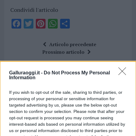
Condividi l'articolo
F
T
Pi
W
S
a
w
n
h
h
ce
it
te
at
a
Articolo precedente
b
te
re
s
re
Prossimo articolo
o
r
st
A
o
p
Galluraoggi.it -
Do Not Process My Personal
NOTIZIE RECENTI
Information
k
p
If you wish to opt-out of the sale, sharing to third parties, or
Nuovi posti auto in via La Marmora, parcheggio
processing of your personal or sensitive information for
provvisorio a La Maddalena
targeted advertising by us, please use the below opt-out
section to confirm your selection. Please note that after your
opt-out request is processed you may continue seeing
Allarme truffe a Berchidda, falsi incaricati
interest-based ads based on personal information utilized by
bussano alle porte
us or personal information disclosed to third parties prior to