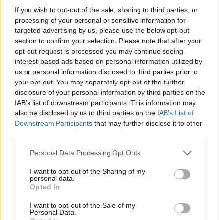
Eventi in Gallura, da Jovanotti alla zuppa
If you wish to opt-out of the sale, sharing to third parties, or
gallurese: gli appuntamenti da non perdere
processing of your personal or sensitive information for
targeted advertising by us, please use the below opt-out
Lettini e arredi abusivi sulla spiaggia libera,
section to confirm your selection. Please note that after your
opt-out request is processed you may continue seeing
sequestri a Olbia e Arzachena
interest-based ads based on personal information utilized by
us or personal information disclosed to third parties prior to
È morto Francesco Guccini, il maestro che
your opt-out. You may separately opt-out of the further
disclosure of your personal information by third parties on the
rifiutò la Costa Smeralda
IAB’s list of downstream participants. This information may
also be disclosed by us to third parties on the
IAB’s List of
Downstream Participants
that may further disclose it to other
Nuovo sportello rifiuti a Palau, una svolta per gli
third parties.
utenti
Please note that this website/app uses one or more Google
Personal Data Processing Opt Outs
services and may gather and store information including but
not limited to your visit or usage behaviour. You may click to
I want to opt-out of the Sharing of my
personal data.
grant or deny consent to Google and its third-party tags to
Opted In
use your data for below specified purposes in below Google
consent section.
I want to opt-out of the Sale of my
Personal Data.