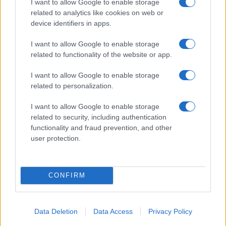
I want to allow Google to enable storage
related to analytics like cookies on web or
I nostri cari
device identifiers in apps.
I want to allow Google to enable storage
related to functionality of the website or app.
I nostri cari
I want to allow Google to enable storage
related to personalization.
Giovannimaria Cabras
I want to allow Google to enable storage
related to security, including authentication
functionality and fraud prevention, and other
user protection.
CONFIRM
Invia un Comunicato Stampa
|
Pubblicità
|
Segnala
Data Deletion
Data Access
Privacy Policy