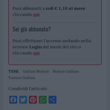
Puoi abbonarti a
soli € 1,10 al mese
cliccando
qui
Sei già abbonato?
Puoi effettuare l'accesso andando nella
sezione
Login
dal menù del sito o
cliccando
qui
TEMI:
Gallura Notizie
Notizie Gallura
Trattori Gallura
Condividi l'articolo
F
T
Pi
W
S
a
w
n
h
h