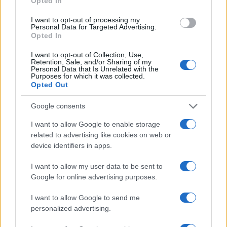
Opted In
I want to opt-out of processing my
Personal Data for Targeted Advertising.
Opted In
NECROLOGIE
I want to opt-out of Collection, Use,
Retention, Sale, and/or Sharing of my
Personal Data that Is Unrelated with the
Mario Malu
Purposes for which it was collected.
Opted Out
Google consents
Paolo Pinna
I want to allow Google to enable storage
related to advertising like cookies on web or
device identifiers in apps.
Martina Agostina Diturco
I want to allow my user data to be sent to
Google for online advertising purposes.
I want to allow Google to send me
I nostri cari
personalized advertising.