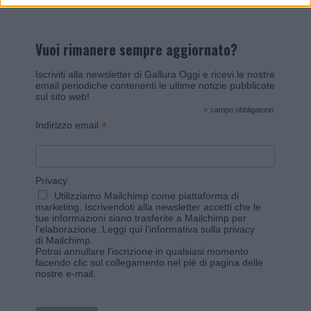
Vuoi rimanere sempre aggiornato?
Iscriviti alla newsletter di Gallura Oggi e ricevi le nostre
email periodiche contenenti le ultime notizie pubblicate
sul sito web!
*
campo obbligatorio
*
Indirizzo email
Privacy
Utilizziamo Mailchimp come piattaforma di
marketing. Iscrivendoti alla newsletter accetti che le
tue informazioni siano trasferite a Mailchimp per
l'elaborazione.
Leggi qui l'informativa sulla privacy
di Mailchimp
.
Potrai annullare l'iscrizione in qualsiasi momento
facendo clic sul collegamento nel piè di pagina delle
nostre e-mail.