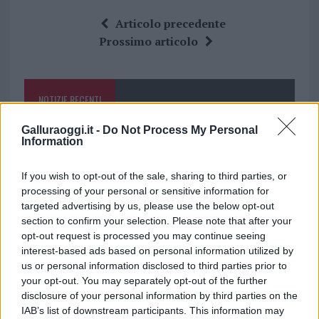
ce
it
te
at
a
Articolo precedente
b
te
re
s
re
Prossimo articolo
o
r
st
A
o
p
NOTIZIE RECENTI
k
p
Galluraoggi.it -
Do Not Process My Personal
Nuovo sportello rifiuti a Palau, una svolta per gli
Information
utenti
If you wish to opt-out of the sale, sharing to third parties, or
processing of your personal or sensitive information for
Migliori agenzie per l’Attestazione SOA in Italia:
targeted advertising by us, please use the below opt-out
lista delle 4 realtà più efficienti nella g…
section to confirm your selection. Please note that after your
opt-out request is processed you may continue seeing
interest-based ads based on personal information utilized by
“Sul filo del discorso”: sold out ad Olbia per il
us or personal information disclosed to third parties prior to
reading su Atzeni
your opt-out. You may separately opt-out of the further
disclosure of your personal information by third parties on the
IAB’s list of downstream participants. This information may