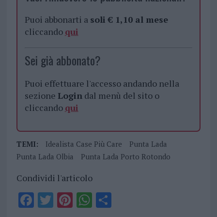
Puoi abbonarti a
soli € 1,10 al mese
cliccando
qui
Sei già abbonato?
Puoi effettuare l'accesso andando nella
sezione
Login
dal menù del sito o
cliccando
qui
TEMI:
Idealista Case Più Care
Punta Lada
Punta Lada Olbia
Punta Lada Porto Rotondo
Condividi l'articolo
F
T
Pi
W
S
a
w
n
h
h