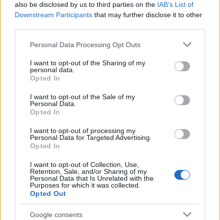
La Maddalena, festa per i 30 anni del Diving
also be disclosed by us to third parties on the
IAB’s List of
center di Tegge
Downstream Participants
that may further disclose it to other
third parties.
Please note that this website/app uses one or more Google
Esce di strada con l’auto ad Arzachena: ferito il
Personal Data Processing Opt Outs
services and may gather and store information including but
conducente
not limited to your visit or usage behaviour. You may click to
I want to opt-out of the Sharing of my
personal data.
grant or deny consent to Google and its third-party tags to
Opted In
use your data for below specified purposes in below Google
Turiste si perdono a Tavolara: salvate dai vigili
consent section.
I want to opt-out of the Sale of my
del fuoco
Personal Data.
Opted In
Meteo Olbia 6 agosto, migliora il tempo in
I want to opt-out of processing my
Personal Data for Targeted Advertising.
Gallura
Opted In
I want to opt-out of Collection, Use,
Retention, Sale, and/or Sharing of my
Personal Data that Is Unrelated with the
Purposes for which it was collected.
Opted Out
Google consents