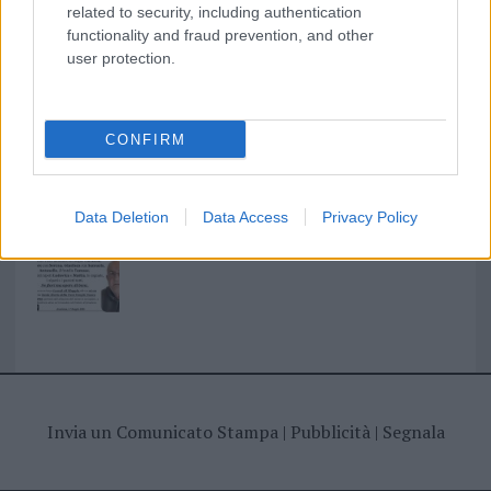
related to security, including authentication
functionality and fraud prevention, and other
I nostri cari
user protection.
CONFIRM
I nostri cari
Data Deletion
Data Access
Privacy Policy
Giovannimaria Cabras
Invia un Comunicato Stampa
|
Pubblicità
|
Segnala