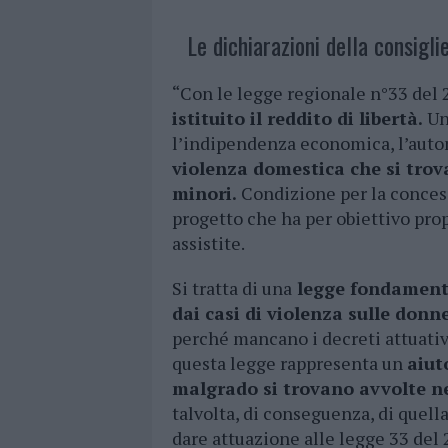
Le dichiarazioni della consigli
“Con le legge regionale n°33 del 
istituito il reddito di libertà.
Un
l’indipendenza economica, l’aut
violenza domestica che si trova
minori.
Condizione per la concess
progetto che ha per obiettivo pro
assistite.
Si tratta di una
legge fondamenta
dai casi di violenza sulle donn
perché mancano i decreti attuativ
questa legge rappresenta un
aiut
malgrado si trovano avvolte ne
talvolta, di conseguenza, di quell
dare attuazione alle legge 33 del 