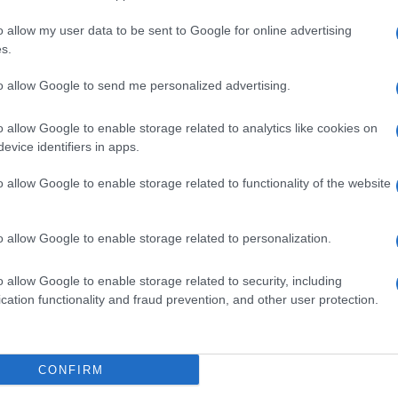
o allow my user data to be sent to Google for online advertising
s.
a
Violenza Donne
Violenza Donne Gallura
to allow Google to send me personalized advertising.
o allow Google to enable storage related to analytics like cookies on
evice identifiers in apps.
o allow Google to enable storage related to functionality of the website
o allow Google to enable storage related to personalization.
dente
Prossimo articolo
o allow Google to enable storage related to security, including
cation functionality and fraud prevention, and other user protection.
Invia un Comunicato Stampa
|
Pubblicità
|
Segnala
CONFIRM