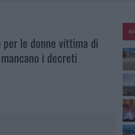
TTI ALLA ZUPPA GALLURESE: GLI APPUNTAMENTI DA NON PERDERE
ARMORA, PARCHEGGIO PROVVISORIO A LA MADDALENA
FALSI INCARICATI BUSSANO ALLE PORTE
NOT
A OLBIA, LA PRIMA AL MOLO BRIN È UN SUCCESSO
à per le donne vittima di
 mancano i decreti