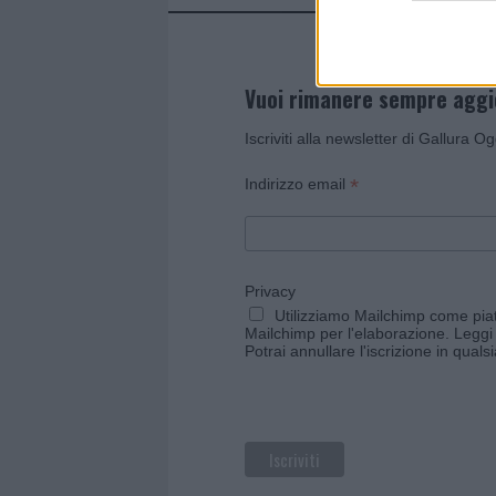
Vuoi rimanere sempre agg
Iscriviti alla newsletter di Gallura O
*
Indirizzo email
Privacy
Utilizziamo Mailchimp come piatt
Mailchimp per l'elaborazione.
Leggi 
Potrai annullare l'iscrizione in qual