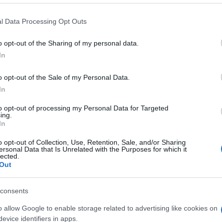
etto e la scuola deve fare altrettanto. La legge
one, a questo scopo, prevede dei progetti di
l Data Processing Opt Outs
a parità di genere
, destinati ai bambini delle
imarie e secondarie”.
o opt-out of the Sharing of my personal data.
In
reso dal presidente Solinas con la firma della
fiduciosa nella volontà di guardare a un futuro
o opt-out of the Sale of my Personal Data.
i gli uomini, chiede all’assessore alla Sanità
In
azione dei decreti attuativi “per il bene di
to opt-out of processing my Personal Data for Targeted
anche dei loro figli”.
ing.
In
azionali?
o opt-out of Collection, Use, Retention, Sale, and/or Sharing
ersonal Data that Is Unrelated with the Purposes for which it
lected.
 mese
cliccando
qui
Out
consents
o allow Google to enable storage related to advertising like cookies on
do nella sezione
Login
dal menù del sito o
evice identifiers in apps.