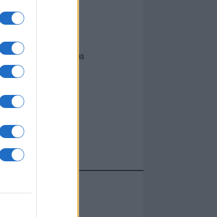
I nostri cari
Giovannimaria Cabras