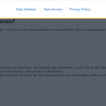
Data Deletion
Data Access
Privacy Policy
iornato?
ggi e ricevi le nostre email periodiche contenenti le ultime notizie pubbli
aforma di marketing. Iscrivendoti alla newsletter accetti che le tue info
qui l'informativa sulla privacy di Mailchimp
.
siasi momento facendo clic sul collegamento nel piè di pagina delle nostr