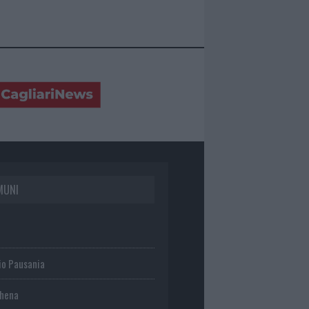
MUNI
io Pausania
chena