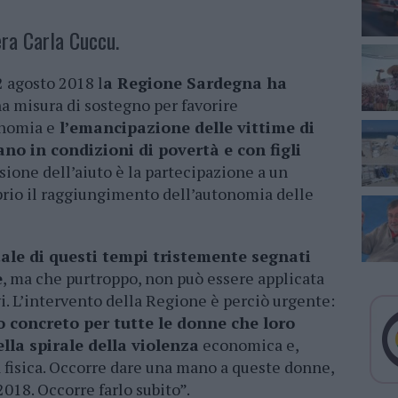
era Carla Cuccu.
2 agosto 2018 l
a Regione Sardegna ha
a misura di sostegno per favorire
onomia e
l’emancipazione delle vittime di
no in condizioni di povertà e con figli
ione dell’aiuto è la partecipazione a un
prio il raggiungimento dell’autonomia delle
le di questi tempi tristemente segnati
e
, ma che purtroppo, non può essere applicata
i. L’intervento della Regione è perciò urgente:
o concreto per tutte le donne che loro
lla spirale della violenza
economica e,
a fisica. Occorre dare una mano a queste donne,
2018. Occorre farlo subito”.