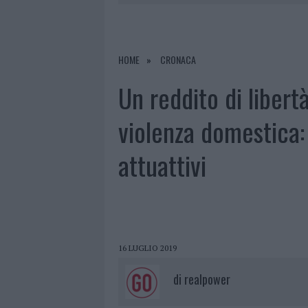
6 AGOSTO 2026
|
EVENTI IN GALLURA, DA JOVANO
6 AGOSTO 2026
|
NUOVI POSTI AUTO IN VIA LA M
6 AGOSTO 2026
|
ALLARME TRUFFE A BERCHIDDA, 
HOME
CRONACA
6 AGOSTO 2026
|
NOTRE-DAME DE PARIS CONQUIST
Un reddito di libert
violenza domestica:
attuattivi
16 LUGLIO 2019
di
realpower