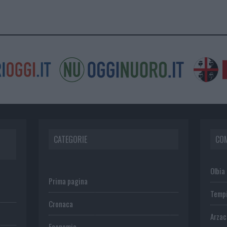
CATEGORIE
CO
Olbia
Prima pagina
Temp
Cronaca
Arza
Economia