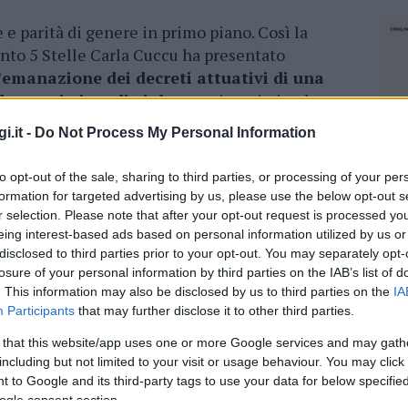
 e parità di genere in primo piano. Così la
nto 5 Stelle Carla Cuccu ha presentato
’emanazione dei decreti attuativi di una
 donne vittime di violenza
a inserirsi nel
dover subire la dipendenza economica del
i.it -
Do Not Process My Personal Information
lti episodi di abusi.
to opt-out of the sale, sharing to third parties, or processing of your per
cu – prevede la possibilità di attivare intese e
formation for targeted advertising by us, please use the below opt-out s
sociazioni ma soprattutto prevede degli
r selection. Please note that after your opt-out request is processed y
ese che assumono le donne vittime di
eing interest-based ads based on personal information utilized by us or
aranno esentate dal pagamento delle imposte
disclosed to third parties prior to your opt-out. You may separately opt-
losure of your personal information by third parties on the IAB’s list of
. This information may also be disclosed by us to third parties on the
IA
Participants
that may further disclose it to other third parties.
a legge 33 del 2018 riguarda la formazione dei
ttere il pensiero maschilista – continua
 that this website/app uses one or more Google services and may gath
to 5 Stelle Carla Cuccu – è necessario
including but not limited to your visit or usage behaviour. You may click 
 to Google and its third-party tags to use your data for below specifi
ntalità che deve partire sin dall’infanzia.
NEC
ogle consent section.