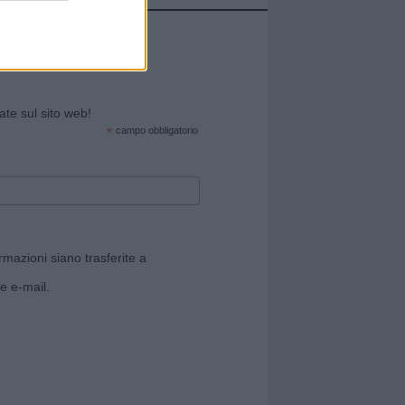
cate sul sito web!
*
campo obbligatorio
rmazioni siano trasferite a
e e-mail.