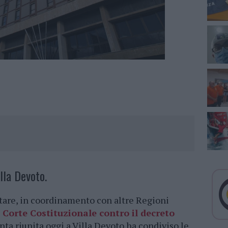
illa Devoto.
tare, in coordinamento con altre Regioni
a Corte Costituzionale contro il decreto
nta riunita oggi a Villa Devoto ha condiviso le