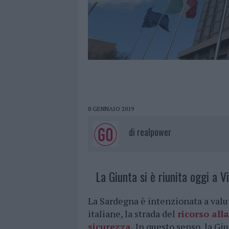
8 GENNAIO 2019
di
realpower
La Giunta si è riunita oggi a V
La Sardegna è intenzionata a valu
italiane, la strada del
ricorso all
sicurezza
.
In questo senso, la Giu