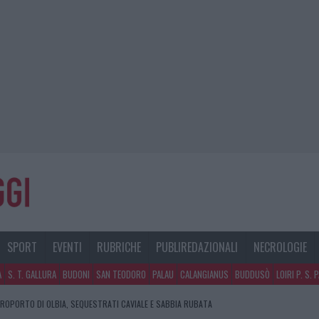
SPORT
EVENTI
RUBRICHE
PUBLIREDAZIONALI
NECROLOGIE
A
S. T. GALLURA
BUDONI
SAN TEODORO
PALAU
CALANGIANUS
BUDDUSÒ
LOIRI P. S. 
EROPORTO DI OLBIA, SEQUESTRATI CAVIALE E SABBIA RUBATA
E DI ESTETICA MEDICALE AVANZATA IN EUROPA: CLASSIFICA DEI 5 CENTRI DI