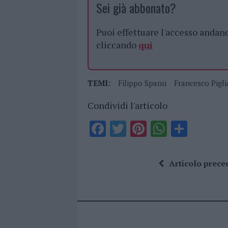
Sei già abbonato?
Puoi effettuare l'accesso andan
cliccando
qui
TEMI:
Filippo Spanu
Francesco Pigli
Condividi l'articolo
F
T
Pi
W
S
a
w
n
h
h
ce
it
te
at
a
Articolo prece
b
te
re
s
re
o
r
st
A
o
p
k
p