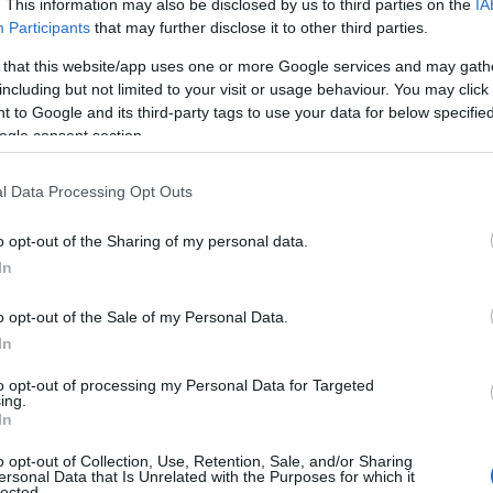
. This information may also be disclosed by us to third parties on the
IA
 gestione condivisa dei movimenti migratori.
Participants
that may further disclose it to other third parties.
stito al grave e ingiustificato disimpegno del
 that this website/app uses one or more Google services and may gath
including but not limited to your visit or usage behaviour. You may click 
 to Google and its third-party tags to use your data for below specifi
o di integrazione dei richiedenti asilo la
ogle consent section.
o del Piano dei flussi migratori per il 2019.
 il nostro impegno a favore della rete
l Data Processing Opt Outs
ne.
ll Piano – spiega l’assessore Spanu – si è
efinire e razionalizzare fabbisogni, azioni e
o opt-out of the Sharing of my personal data.
le dispositivo flessibile e adattabile al
In
ttibile di aggiornamenti sotto il profilo
adenza annuale se non semestrale quando
o opt-out of the Sale of my Personal Data.
stato
possibile rafforzare e razionalizzare
In
 azioni sull’accoglienza di secondo livello e
to opt-out of processing my Personal Data for Targeted
protezione internazionale e titolari dello
ing.
e di protezione”.
In
o opt-out of Collection, Use, Retention, Sale, and/or Sharing
le
azioni di inclusione attraverso lo sport
ersonal Data that Is Unrelated with the Purposes for which it
lected.