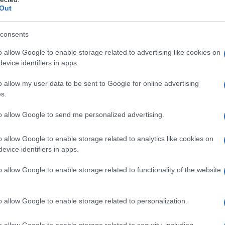
ardegna, i corsi di formazione per i tutori
Out
on Accompagnati (MSNA) avviati insieme al
l’adolescenza, le iniziative per contrastare la
consents
rdo con la Congregazione Figlie della Carità di
menti di informazione e sensibilizzazione”.
o allow Google to enable storage related to advertising like cookies on
evice identifiers in apps.
corsi di valorizzazione delle competenze dei
o allow my user data to be sent to Google for online advertising
i protezione internazionale nel settore agricolo
s.
tenzione ai giovani ospitati nelle strutture di
rali.
Confermati i progetti di volontariato
to allow Google to send me personalized advertising.
olti ai richiedenti asilo
nei campi della
 verde, tutela e cura dell’arredo urbano, del
o allow Google to enable storage related to analytics like cookies on
urale. L’iniziativa è finalizzata a superare la
evice identifiers in apps.
ti e favorire la loro integrazione. Negli ultimi
o allow Google to enable storage related to functionality of the website
progetti che hanno coinvolto circa 200 persone.
tecipazione e di cittadinanza attiva – spiega
o allow Google to enable storage related to personalization.
orità dell’Amministrazione regionale per
 conoscenza reciproca fra i migranti e i
o allow Google to enable storage related to security, including