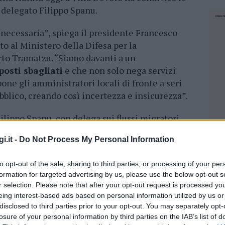
 delegato Filippo Spanu.
necessaria”, spiega il presidente Francesco
o al Ministero della Difesa per la
orto Tramatzu. “Siamo davanti a un
osti sbagliati
e che non solo nega servizi
pone gli amministratori locali di fronte a seri
bblico, creando così incertezza e insicurezza”.
ilippo Spanu, con delega sui flussi migratori,
ce la disintegrazione di un modello
i.it -
Do Not Process My Personal Information
degna si sta muovendo in sintonia con altre
ente a un confronto con il Governo attraverso
to opt-out of the sale, sharing to third parties, or processing of your per
tivare nell’ambito della Conferenza delle
formation for targeted advertising by us, please use the below opt-out s
me a Piemonte, Toscana, Emilia Romagna,
r selection. Please note that after your opt-out request is processed y
ni, Università e Associazioni, abbiamo
eing interest-based ads based on personal information utilized by us or
al Governo e al Parlamento di aderire al
disclosed to third parties prior to your opt-out. You may separately opt-
losure of your personal information by third parties on the IAB’s list of
costituisce a livello mondiale un
NEC