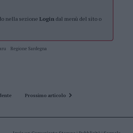
do nella sezione
Login
dal menù del sito o
aru
Regione Sardegna
dente
Prossimo articolo
Invia un Comunicato Stampa
|
Pubblicità
|
Segnala