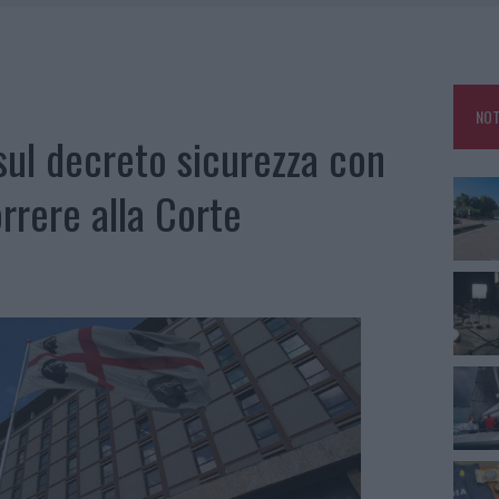
SER NON INVASIVI
U, IL COMUNE COMPLETA L’ITER
 PER COMPARSE IN COSTA SMERALDA
NOT
DE SFIDA DELLA VELA NELL’ESTATE 2026
sul decreto sicurezza con
rrere alla Corte