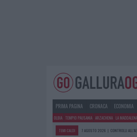
PRIMA PAGINA
CRONACA
ECONOMIA
OLBIA
TEMPIO PAUSANIA
ARZACHENA
LA MADDALEN
TEMI CALDI
7 AGOSTO 2026
7 AGOSTO 2026
|
|
CONTROLLI ALL’A
MIGLIORI CLINICH