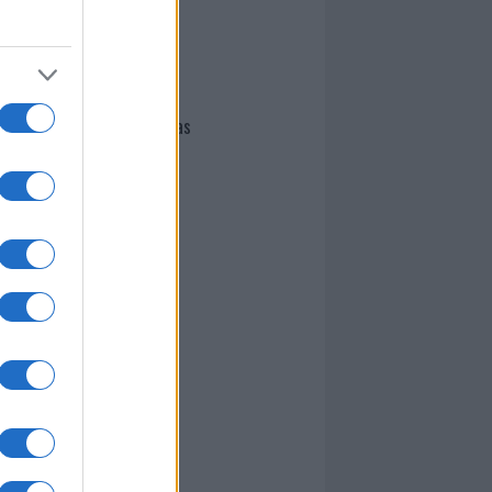
I nostri cari
Giovannimaria Cabras