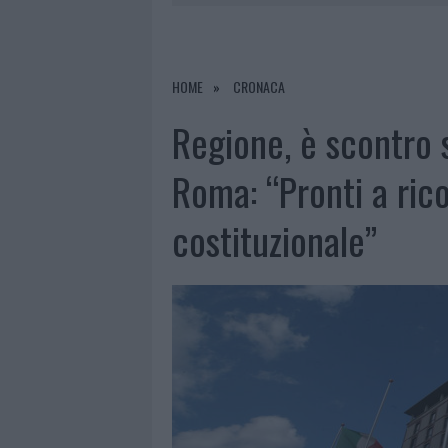
RIFERIMENTO PER I TRATTAMENTI LA
7 AGOSTO 2026
|
NUOVI STALLI RESIDENTI A PALA
7 AGOSTO 2026
|
FILM INTERNAZIONALE, CASTING
HOME
CRONACA
7 AGOSTO 2026
|
PORTO ROTONDO OSPITA LA GRAN
Regione, è scontro 
Roma: “Pronti a rico
costituzionale”