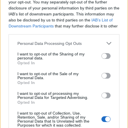
Condividi l'articolo
your opt-out. You may separately opt-out of the further
disclosure of your personal information by third parties on the
F
T
Pi
W
S
IAB’s list of downstream participants. This information may
also be disclosed by us to third parties on the
IAB’s List of
a
w
n
h
h
Downstream Participants
that may further disclose it to other
ce
it
te
at
a
third parties.
Articolo precedente
b
te
re
s
re
Prossimo articolo
Please note that this website/app uses one or more Google
Personal Data Processing Opt Outs
o
r
st
A
services and may gather and store information including but
not limited to your visit or usage behaviour. You may click to
I want to opt-out of the Sharing of my
o
p
personal data.
grant or deny consent to Google and its third-party tags to
Opted In
NOTIZIE RECENTI
use your data for below specified purposes in below Google
k
p
consent section.
I want to opt-out of the Sale of my
Personal Data.
Migliori agenzie per l’Attestazione SOA in Italia:
Opted In
lista delle 4 realtà più efficienti nella g…
I want to opt-out of processing my
Personal Data for Targeted Advertising.
Opted In
“Sul filo del discorso”: sold out ad Olbia per il
reading su Atzeni
I want to opt-out of Collection, Use,
Retention, Sale, and/or Sharing of my
Personal Data that Is Unrelated with the
Purposes for which it was collected.