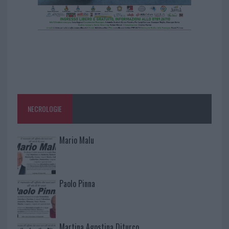
NECROLOGIE
Mario Malu
Paolo Pinna
Martina Agostina Diturco