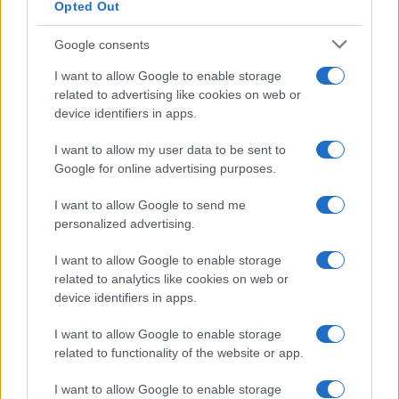
La Maddalena, festa per i 30 anni del Diving
Opted Out
center di Tegge
Google consents
I want to allow Google to enable storage
Esce di strada con l’auto ad Arzachena: ferito il
related to advertising like cookies on web or
conducente
device identifiers in apps.
I want to allow my user data to be sent to
Turiste si perdono a Tavolara: salvate dai vigili
Google for online advertising purposes.
del fuoco
I want to allow Google to send me
personalized advertising.
Meteo Olbia 6 agosto, migliora il tempo in
Gallura
I want to allow Google to enable storage
related to analytics like cookies on web or
device identifiers in apps.
Incidente Olbia, poliziotto in vacanza salva 6
persone: due bimbi tra i feriti
I want to allow Google to enable storage
related to functionality of the website or app.
I want to allow Google to enable storage