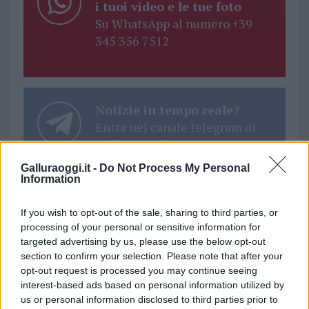
i tuoi video e le tue foto
Su WhatsApp al numero +39
345 356 7512
Notizie in tempo reale?
Entra nel canale telegram di
GalluraOggi.it
Galluraoggi.it -
Do Not Process My Personal
Information
If you wish to opt-out of the sale, sharing to third parties, or
Ricevi le nostre ultime news
processing of your personal or sensitive information for
targeted advertising by us, please use the below opt-out
section to confirm your selection. Please note that after your
da
Google News
opt-out request is processed you may continue seeing
interest-based ads based on personal information utilized by
us or personal information disclosed to third parties prior to