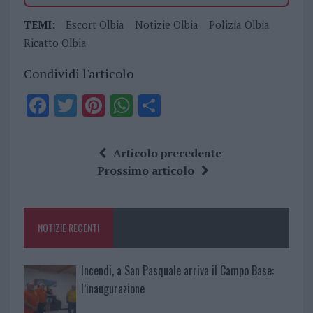
TEMI:
Escort Olbia
Notizie Olbia
Polizia Olbia
Ricatto Olbia
Condividi l'articolo
F
T
Pi
W
S
a
w
n
h
h
ce
it
te
at
a
Articolo precedente
b
te
re
s
re
Prossimo articolo
o
r
st
A
o
p
NOTIZIE RECENTI
k
p
Incendi, a San Pasquale arriva il Campo Base:
l’inaugurazione