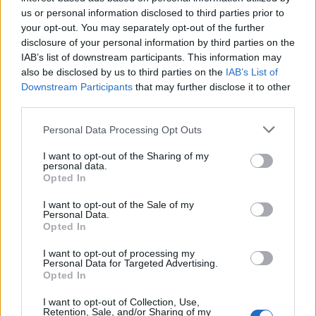
us or personal information disclosed to third parties prior to
amate dell’estate 2026
your opt-out. You may separately opt-out of the further
disclosure of your personal information by third parties on the
IAB’s list of downstream participants. This information may
also be disclosed by us to third parties on the
IAB’s List of
Downstream Participants
that may further disclose it to other
third parties.
Please note that this website/app uses one or more Google
Personal Data Processing Opt Outs
services and may gather and store information including but
not limited to your visit or usage behaviour. You may click to
I want to opt-out of the Sharing of my
personal data.
grant or deny consent to Google and its third-party tags to
Opted In
use your data for below specified purposes in below Google
NECROLOGIE
consent section.
I want to opt-out of the Sale of my
Personal Data.
Opted In
Mario Malu
I want to opt-out of processing my
Personal Data for Targeted Advertising.
Opted In
Paolo Pinna
I want to opt-out of Collection, Use,
Retention, Sale, and/or Sharing of my