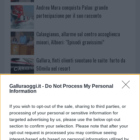
Andrea Mura conquista Palau: grande
partecipazione per il suo racconto
Calangianus, allarme sul centro accoglienza
minori, Albieri: “Episodi gravissimi”
Gallura, finti clienti svuotano le suite: furto da
50mila nel resort
Meteo Olbia 7 agosto, sole e caldo tornano
Galluraoggi.it -
Do Not Process My Personal
Information
protagonisti
If you wish to opt-out of the sale, sharing to third parties, or
Test tunnel Olbia: rampe chiuse ancora fino a
processing of your personal or sensitive information for
targeted advertising by us, please use the below opt-out
fine agosto
section to confirm your selection. Please note that after your
opt-out request is processed you may continue seeing
Aggius conquista la classifica delle mete più
interest-based ads based on personal information utilized by