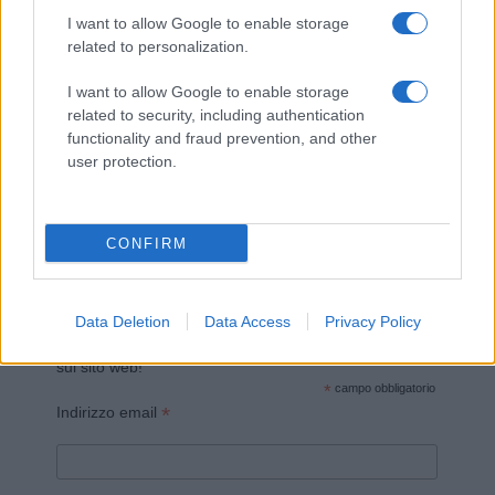
I want to allow Google to enable storage
related to personalization.
I want to allow Google to enable storage
related to security, including authentication
functionality and fraud prevention, and other
Invia un Comunicato Stampa
|
Pubblicità
|
Segnala
user protection.
CONFIRM
Vuoi rimanere sempre aggiornato?
Data Deletion
Data Access
Privacy Policy
Iscriviti alla newsletter di Gallura Oggi e ricevi le nostre
email periodiche contenenti le ultime notizie pubblicate
sul sito web!
*
campo obbligatorio
*
Indirizzo email