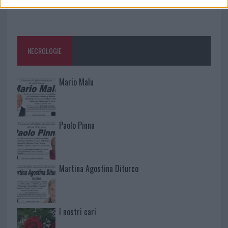
NECROLOGIE
Mario Malu
Paolo Pinna
Martina Agostina Diturco
I nostri cari