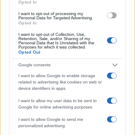
a
w
n
h
h
Opted In
ce
it
te
at
a
Articolo precedente
I want to opt-out of processing my
b
te
re
s
re
Personal Data for Targeted Advertising.
Prossimo articolo
Opted In
o
r
st
A
I want to opt-out of Collection, Use,
o
p
Retention, Sale, and/or Sharing of my
Personal Data that Is Unrelated with the
NOTIZIE RECENTI
k
p
Purposes for which it was collected.
Opted Out
Meteo Olbia 9 agosto, temperature in calo
Google consents
I want to allow Google to enable storage
related to advertising like cookies on web or
Salmo finisce in ospedale a Catania, ma il tour
device identifiers in apps.
va avanti: “Sicilia, ci sono”
I want to allow my user data to be sent to
Google for online advertising purposes.
Jovanotti, Gabry Ponte e Alfa: Olbia ombelico del
I want to allow Google to send me
mondo per una notte
personalized advertising.