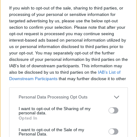
If you wish to opt-out of the sale, sharing to third parties, or
processing of your personal or sensitive information for
targeted advertising by us, please use the below opt-out
Notizie in tempo reale?
section to confirm your selection. Please note that after your
Entra nel canale telegram di
opt-out request is processed you may continue seeing
GalluraOggi.it
interest-based ads based on personal information utilized by
us or personal information disclosed to third parties prior to
your opt-out. You may separately opt-out of the further
disclosure of your personal information by third parties on the
IAB’s list of downstream participants. This information may
also be disclosed by us to third parties on the
IAB’s List of
Ricevi le nostre ultime news
Downstream Participants
that may further disclose it to other
third parties.
da
Google News
Please note that this website/app uses one or more Google
Personal Data Processing Opt Outs
services and may gather and store information including but
not limited to your visit or usage behaviour. You may click to
I want to opt-out of the Sharing of my
Condividi l'articolo
personal data.
grant or deny consent to Google and its third-party tags to
Opted In
use your data for below specified purposes in below Google
F
T
Pi
W
S
consent section.
I want to opt-out of the Sale of my
Personal Data.