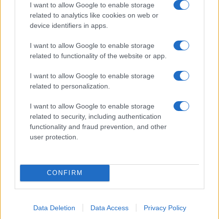
Giorgia Meloni a La Maddalena, la vicesindaco:
I want to allow Google to enable storage
related to analytics like cookies on web or
“Orgoglio e discrezione per visita privata̶…
device identifiers in apps.
I want to allow Google to enable storage
Incendio nella notte a Olbia, a fuoco due furgoni
related to functionality of the website or app.
I want to allow Google to enable storage
related to personalization.
A fuoco un deposito con bombole, intervento dei
vigili del fuoco a Rudalza
I want to allow Google to enable storage
related to security, including authentication
functionality and fraud prevention, and other
Ristorante distrutto dalle fiamme a La
user protection.
Maddalena, incendio a Monti d’à rena
CONFIRM
Data Deletion
Data Access
Privacy Policy