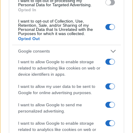
I want to opt-out of processing my
NECROLOGIE
Personal Data for Targeted Advertising.
Opted In
I want to opt-out of Collection, Use,
Mario Malu
Retention, Sale, and/or Sharing of my
Personal Data that Is Unrelated with the
Purposes for which it was collected.
Opted Out
Paolo Pinna
Google consents
I want to allow Google to enable storage
related to advertising like cookies on web or
Martina Agostina Diturco
device identifiers in apps.
I want to allow my user data to be sent to
Google for online advertising purposes.
I nostri cari
I want to allow Google to send me
personalized advertising.
I nostri cari
I want to allow Google to enable storage
related to analytics like cookies on web or