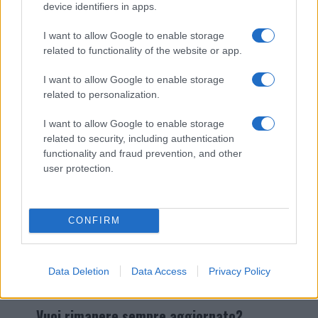
device identifiers in apps.
I nostri cari
I want to allow Google to enable storage
related to functionality of the website or app.
I want to allow Google to enable storage
Giovannimaria Cabras
related to personalization.
I want to allow Google to enable storage
related to security, including authentication
functionality and fraud prevention, and other
user protection.
Invia un Comunicato Stampa
|
Pubblicità
|
Segnala
CONFIRM
Data Deletion
Data Access
Privacy Policy
Vuoi rimanere sempre aggiornato?