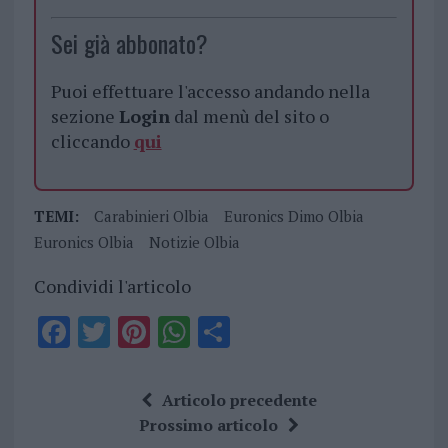
Sei già abbonato?
Puoi effettuare l'accesso andando nella
sezione
Login
dal menù del sito o
cliccando
qui
TEMI:
Carabinieri Olbia
Euronics Dimo Olbia
Euronics Olbia
Notizie Olbia
Condividi l'articolo
F
T
Pi
W
S
a
w
n
h
h
ce
it
te
at
a
Articolo precedente
b
te
re
s
re
Prossimo articolo