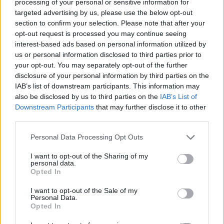
processing of your personal or sensitive information for
Gallura, finti clienti svuotano le suite: furto da
targeted advertising by us, please use the below opt-out
50mila nel resort
section to confirm your selection. Please note that after your
opt-out request is processed you may continue seeing
interest-based ads based on personal information utilized by
Meteo Olbia 7 agosto, sole e caldo tornano
us or personal information disclosed to third parties prior to
protagonisti
your opt-out. You may separately opt-out of the further
disclosure of your personal information by third parties on the
IAB’s list of downstream participants. This information may
Test tunnel Olbia: rampe chiuse ancora fino a
also be disclosed by us to third parties on the
IAB’s List of
fine agosto
Downstream Participants
that may further disclose it to other
third parties.
Please note that this website/app uses one or more Google
Personal Data Processing Opt Outs
services and may gather and store information including but
not limited to your visit or usage behaviour. You may click to
I want to opt-out of the Sharing of my
personal data.
grant or deny consent to Google and its third-party tags to
Opted In
use your data for below specified purposes in below Google
consent section.
I want to opt-out of the Sale of my
Personal Data.
Opted In