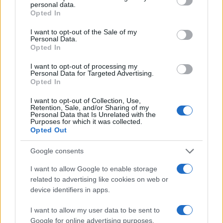
personal data.
grant or deny consent to Google and its third-party tags to
da
Google News
Opted In
use your data for below specified purposes in below Google
consent section.
I want to opt-out of the Sale of my
Personal Data.
Opted In
Condividi l'articolo
I want to opt-out of processing my
F
T
Pi
W
S
Personal Data for Targeted Advertising.
Opted In
a
w
n
h
h
ce
it
te
at
a
I want to opt-out of Collection, Use,
Articolo precedente
Retention, Sale, and/or Sharing of my
b
te
re
s
re
Personal Data that Is Unrelated with the
Prossimo articolo
Purposes for which it was collected.
Opted Out
o
r
st
A
o
p
Google consents
NOTIZIE RECENTI
k
p
I want to allow Google to enable storage
related to advertising like cookies on web or
Sangue, musica e solidarietà con Avis Olbia al
device identifiers in apps.
Delta Center
I want to allow my user data to be sent to
Google for online advertising purposes.