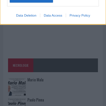
vigili del fuoco a Rudalza
Data Deletion
Data Access
Privacy Policy
NECROLOGIE
Mario Malu
Paolo Pinna