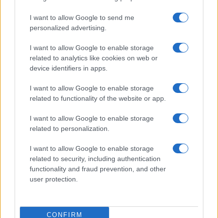
Meteo Olbia 9 agosto, temperature in calo
I want to allow Google to send me
personalized advertising.
I want to allow Google to enable storage
Salmo finisce in ospedale a Catania, ma il tour
related to analytics like cookies on web or
va avanti: “Sicilia, ci sono”
device identifiers in apps.
I want to allow Google to enable storage
Jovanotti, Gabry Ponte e Alfa: Olbia ombelico del
related to functionality of the website or app.
mondo per una notte
I want to allow Google to enable storage
related to personalization.
Giorgia Meloni a La Maddalena, la vicesindaco:
“Orgoglio e discrezione per visita privata̶…
I want to allow Google to enable storage
related to security, including authentication
functionality and fraud prevention, and other
Incendio nella notte a Olbia, a fuoco due furgoni
user protection.
A fuoco un deposito con bombole, intervento dei
CONFIRM