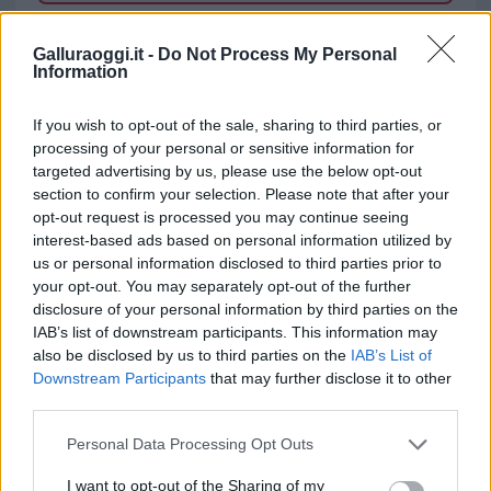
TEMI:
Salvatore Saba
Galluraoggi.it -
Do Not Process My Personal
Information
Inviaci le tue segnalazioni,
i tuoi video e le tue foto
If you wish to opt-out of the sale, sharing to third parties, or
Su WhatsApp al numero +39
processing of your personal or sensitive information for
345 356 7512
targeted advertising by us, please use the below opt-out
section to confirm your selection. Please note that after your
opt-out request is processed you may continue seeing
interest-based ads based on personal information utilized by
us or personal information disclosed to third parties prior to
Notizie in tempo reale?
your opt-out. You may separately opt-out of the further
Entra nel canale telegram di
disclosure of your personal information by third parties on the
GalluraOggi.it
IAB’s list of downstream participants. This information may
also be disclosed by us to third parties on the
IAB’s List of
Downstream Participants
that may further disclose it to other
third parties.
Please note that this website/app uses one or more Google
Personal Data Processing Opt Outs
Ricevi le nostre ultime news
services and may gather and store information including but
not limited to your visit or usage behaviour. You may click to
I want to opt-out of the Sharing of my