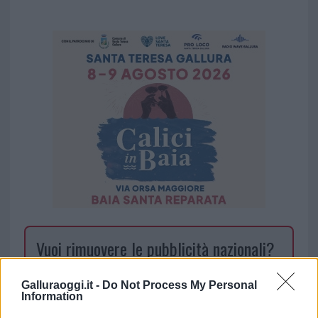
Vuoi rimuovere le pubblicità nazionali?
Puoi abbonarti a
soli € 1,10 al mese
Galluraoggi.it -
Do Not Process My Personal
Information
cliccando
qui