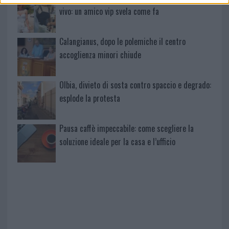
vivo: un amico vip svela come fa
Calangianus, dopo le polemiche il centro
accoglienza minori chiude
Olbia, divieto di sosta contro spaccio e degrado:
esplode la protesta
Pausa caffè impeccabile: come scegliere la
soluzione ideale per la casa e l’ufficio