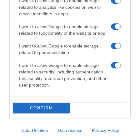
I want to allow Google to enable storage
ce
it
te
at
a
Articolo precedente
related to analytics like cookies on web or
b
te
re
s
re
device identifiers in apps.
Prossimo articolo
o
r
st
A
I want to allow Google to enable storage
o
p
related to functionality of the website or app.
NOTIZIE RECENTI
k
p
I want to allow Google to enable storage
related to personalization.
A fuoco un deposito con bombole, intervento dei
I want to allow Google to enable storage
vigili del fuoco a Rudalza
related to security, including authentication
functionality and fraud prevention, and other
Ristorante distrutto dalle fiamme a La
user protection.
Maddalena, incendio a Monti d’à rena
CONFIRM
Le previsioni meteo per il weekend a Olbia e in
Gallura
Data Deletion
Data Access
Privacy Policy
Michelle Hunziker in Gallura, bella anche dal