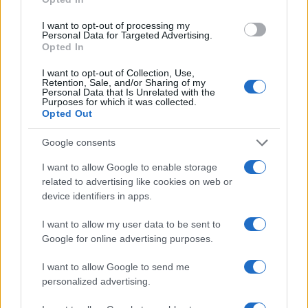
I want to opt-out of processing my
Personal Data for Targeted Advertising.
Notizie in tempo reale?
Opted In
Entra nel canale telegram di
I want to opt-out of Collection, Use,
GalluraOggi.it
Retention, Sale, and/or Sharing of my
Personal Data that Is Unrelated with the
Purposes for which it was collected.
Opted Out
Google consents
Ricevi le nostre ultime news
I want to allow Google to enable storage
related to advertising like cookies on web or
da
Google News
device identifiers in apps.
I want to allow my user data to be sent to
Google for online advertising purposes.
Condividi l'articolo
I want to allow Google to send me
F
T
Pi
W
S
personalized advertising.
a
w
n
h
h