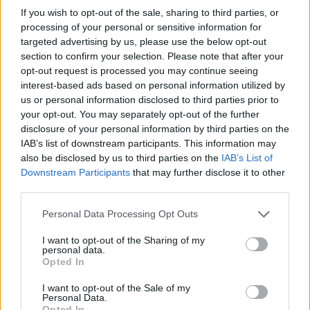
If you wish to opt-out of the sale, sharing to third parties, or
Sei già abbonato?
processing of your personal or sensitive information for
targeted advertising by us, please use the below opt-out
Puoi effettuare l'accesso andando nella
section to confirm your selection. Please note that after your
opt-out request is processed you may continue seeing
sezione
Login
dal menù del sito o
interest-based ads based on personal information utilized by
cliccando
qui
us or personal information disclosed to third parties prior to
your opt-out. You may separately opt-out of the further
disclosure of your personal information by third parties on the
TEMI:
Antonio Tamponi
Aspo Lbia
IAB’s list of downstream participants. This information may
also be disclosed by us to third parties on the
IAB’s List of
Basilica San Simplicio
Denuncia Olbia
Downstream Participants
that may further disclose it to other
Don Tamponi
Notizie Olbia
San Simplicio Olbia
third parties.
Vandali Olbia
Please note that this website/app uses one or more Google
Personal Data Processing Opt Outs
services and may gather and store information including but
Inviaci le tue segnalazioni,
not limited to your visit or usage behaviour. You may click to
I want to opt-out of the Sharing of my
i tuoi video e le tue foto
personal data.
grant or deny consent to Google and its third-party tags to
Opted In
Su WhatsApp al numero +39
use your data for below specified purposes in below Google
345 356 7512
consent section.
I want to opt-out of the Sale of my
Personal Data.
Opted In