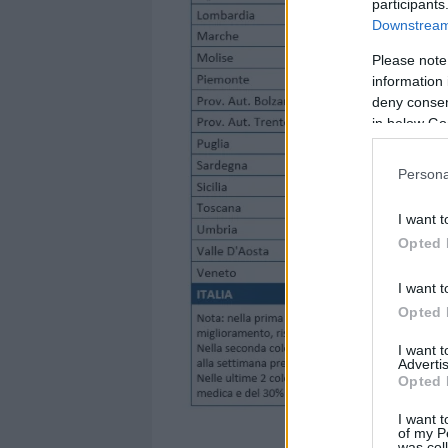
participants
Downstream 
Please note
information 
deny consent
in below Go
Persona
I want t
Opted 
I want t
Opted 
I want 
Advertis
Opted 
I want t
of my P
was col