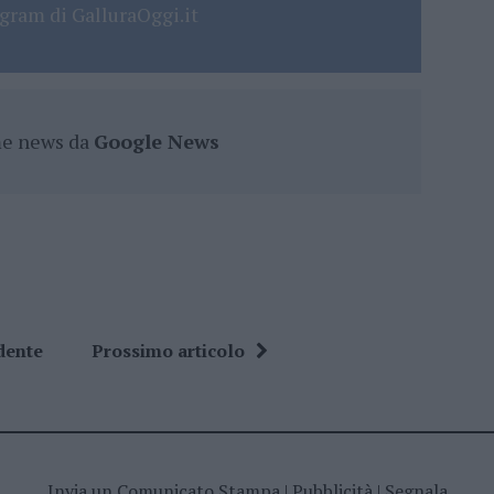
gram di GalluraOggi.it
ime news da
Google News
dente
Prossimo articolo
Invia un Comunicato Stampa
|
Pubblicità
|
Segnala