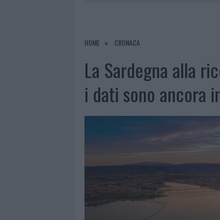
7 AGOSTO 2026
|
CALANGIANUS, DOPO LE POLEMIC
7 AGOSTO 2026
|
OLBIA, DIVIETO DI SOSTA CONT
7 AGOSTO 2026
|
PAUSA CAFFÈ IMPECCABILE: COME 
HOME
CRONACA
7 AGOSTO 2026
|
LE PREVISIONI METEO PER IL WEE
La Sardegna alla ric
i dati sono ancora 