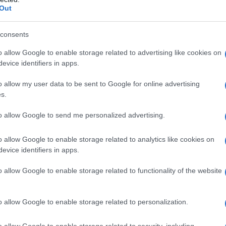
Out
ettimana dal 5 all’11 maggio rispetto a quella
sitivi per 100mila abitanti scendono da 868 a
tuale
segna un – 42,1%
. Dagli indicatori è
consents
a medica
occupati da pazienti Covid scendono
o allow Google to enable storage related to advertising like cookies on
ia intensiva
sono al 15%(-4%)
evice identifiers in apps.
o allow my user data to be sent to Google for online advertising
s.
monitoraggio indipendente della Fondazione
to allow Google to send me personalized advertising.
5 maggio 2021, rispetto alla precedente,
vi casi
(30.867 vs 43.795) e decessi (1.004 vs
o allow Google to enable storage related to analytics like cookies on
mente positivi
(268.145 vs 315.308), le
evice identifiers in apps.
are
(258.265 vs 302.080), i
ricoveri
con sintomi
ensive
(1.323 vs 1.689).
o allow Google to enable storage related to functionality of the website
o allow Google to enable storage related to personalization.
o allow Google to enable storage related to security, including