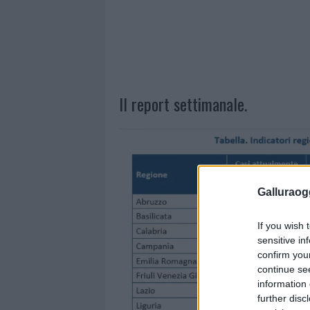
Il report settimanale.
Galluraogg
If you wish 
sensitive in
confirm you
continue se
information 
further disc