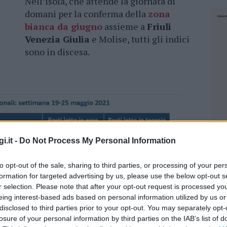
Nell’isola, che attende la giornata di
domani per la conferma della
zona
bianca da giugno
assieme a
Friuli
Venezia Giulia
e Molise, tutti gli indici
sono in discesa.
i.it -
Do Not Process My Personal Information
to opt-out of the sale, sharing to third parties, or processing of your per
formation for targeted advertising by us, please use the below opt-out s
r selection. Please note that after your opt-out request is processed y
eing interest-based ads based on personal information utilized by us or
disclosed to third parties prior to your opt-out. You may separately opt-
losure of your personal information by third parties on the IAB’s list of
NEC