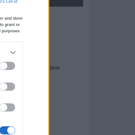
B’s List of
Mario Malu
er and store
to grant or
ed purposes
Paolo Pinna
Martina Agostina Diturco
I nostri cari
I nostri cari