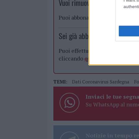
Vuoi rimuovere le pubblicità n
authenti
Puoi abbonarti a
soli € 1,10 al
Sei già abbonato?
Puoi effettuare l'accesso andan
cliccando
qui
TEMI:
Dati Coronavirus Sardegna
Fo
Inviaci le tue segna
Su WhatsApp al nume
Notizie in tempo r