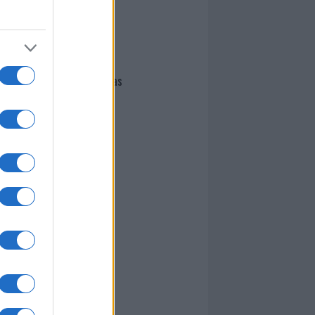
I nostri cari
Giovannimaria Cabras