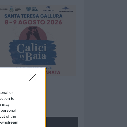
sonal or
ection to
ou may
 personal
out of the
 downstream
ROLOGIE