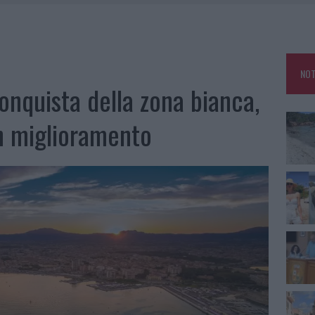
HE IL CENTRO ACCOGLIENZA MINORI CHIUDE
RO SPACCIO E DEGRADO: ESPLODE LA PROTESTA
SCEGLIERE LA SOLUZIONE IDEALE PER LA CASA E L’UFFICIO
NOT
KEND A OLBIA E IN GALLURA
onquista della zona bianca,
in miglioramento