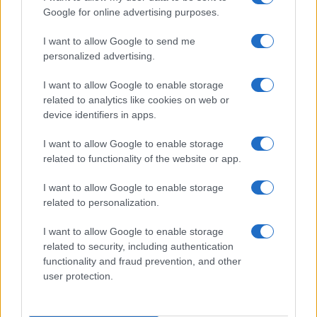
Google for online advertising purposes.
TEMI:
Commissioni Consiliari Olbia
I want to allow Google to send me
Comune Di Olbia
Rissa Olbia
personalized advertising.
Inviaci le tue segnalazioni,
I want to allow Google to enable storage
related to analytics like cookies on web or
i tuoi video e le tue foto
device identifiers in apps.
Su WhatsApp al numero +39
345 356 7512
I want to allow Google to enable storage
related to functionality of the website or app.
I want to allow Google to enable storage
related to personalization.
Notizie in tempo reale?
Entra nel canale telegram di
I want to allow Google to enable storage
GalluraOggi.it
related to security, including authentication
functionality and fraud prevention, and other
user protection.