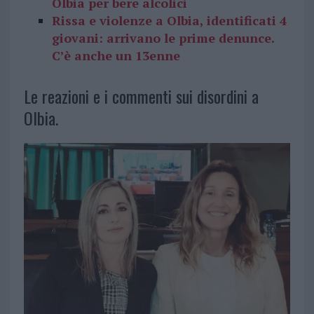
Olbia per bere alcolici
Rissa e violenze a Olbia, identificati 4
giovani: arrivano le prime denunce.
C’è anche un 13enne
Le reazioni e i commenti sui disordini a
Olbia.