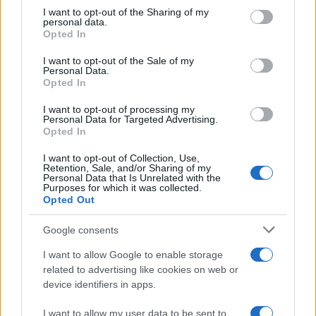
not limited to your visit or usage behaviour. You may click to
I want to opt-out of the Sharing of my
personal data.
grant or deny consent to Google and its third-party tags to
Opted In
use your data for below specified purposes in below Google
consent section.
I want to opt-out of the Sale of my
Personal Data.
Opted In
I want to opt-out of processing my
Personal Data for Targeted Advertising.
Vuoi rimuovere le pubblicità nazionali?
Opted In
I want to opt-out of Collection, Use,
Puoi abbonarti a
soli € 1,10 al mese
Retention, Sale, and/or Sharing of my
Personal Data that Is Unrelated with the
cliccando
qui
Purposes for which it was collected.
Opted Out
Sei già abbonato?
Google consents
I want to allow Google to enable storage
Puoi effettuare l'accesso andando nella
related to advertising like cookies on web or
sezione
Login
dal menù del sito o
device identifiers in apps.
cliccando
qui
I want to allow my user data to be sent to