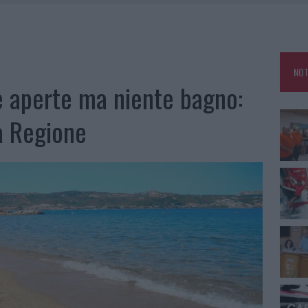
E CALDO TORNANO PROTAGONISTI
A IL CAMPO BASE: L’INAUGURAZIONE
: GRANDE PARTECIPAZIONE PER IL SUO RACCONTO
NOT
RO ACCOGLIENZA MINORI, ALBIERI: “EPISODI GRAVISSIMI”
e aperte ma niente bagno:
la Regione