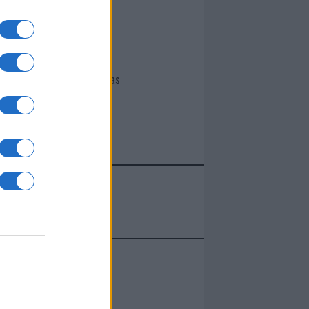
I nostri cari
Giovannimaria Cabras