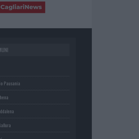
MUNI
io Pausania
chena
ddalena
Gallura