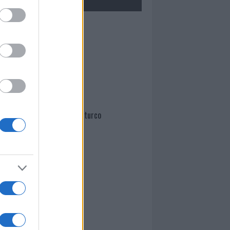
Mario Malu
Paolo Pinna
Martina Agostina Diturco
I nostri cari
I nostri cari