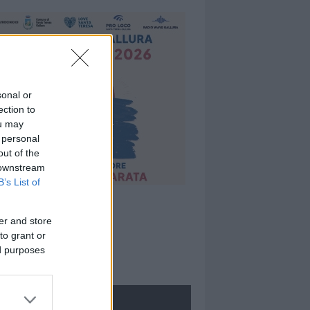
sonal or
ection to
ou may
 personal
out of the
 downstream
B’s List of
er and store
to grant or
ed purposes
ROLOGIE