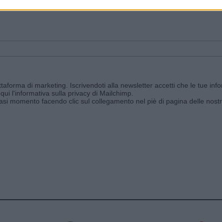
ggi e ricevi le nostre email periodiche contenenti le ultime notizie pubbli
aforma di marketing. Iscrivendoti alla newsletter accetti che le tue info
qui l'informativa sulla privacy di Mailchimp
.
siasi momento facendo clic sul collegamento nel piè di pagina delle nostr