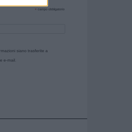
cate sul sito web!
*
campo obbligatorio
rmazioni siano trasferite a
e e-mail.