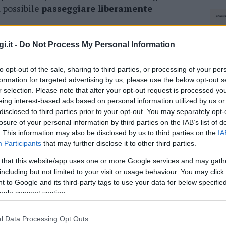
 possibile
passeggiare liberamente
i.it -
Do Not Process My Personal Information
azionali?
to opt-out of the sale, sharing to third parties, or processing of your per
 mese
cliccando
qui
formation for targeted advertising by us, please use the below opt-out s
r selection. Please note that after your opt-out request is processed y
eing interest-based ads based on personal information utilized by us or
disclosed to third parties prior to your opt-out. You may separately opt-
losure of your personal information by third parties on the IAB’s list of
do nella sezione
Login
dal menù del sito o
. This information may also be disclosed by us to third parties on the
IA
Participants
that may further disclose it to other third parties.
 that this website/app uses one or more Google services and may gath
including but not limited to your visit or usage behaviour. You may click 
 to Google and its third-party tags to use your data for below specifi
ogle consent section.
l Data Processing Opt Outs
NEC