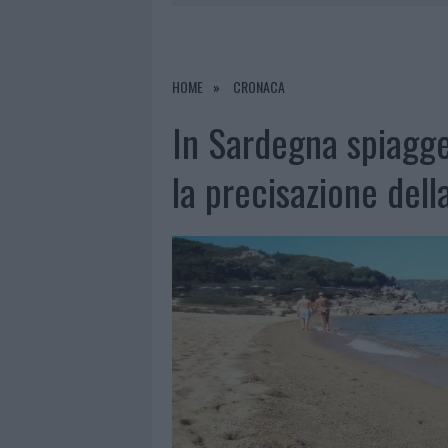
6 AGOSTO 2026
|
METEO OLBIA 7 AGOSTO, SOLE 
6 AGOSTO 2026
|
INCENDI, A SAN PASQUALE ARRIV
6 AGOSTO 2026
|
ANDREA MURA CONQUISTA PALAU
HOME
CRONACA
6 AGOSTO 2026
|
CALANGIANUS, ALLARME SUL CENT
In Sardegna spiagg
la precisazione del