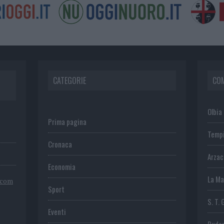
CATEGORIE
CO
Olbia
Prima pagina
Temp
Cronaca
Arza
Economia
La Ma
.com
Sport
S. T. 
Eventi