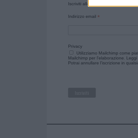
Iscriviti alla newsletter di Gallura O
*
Indirizzo email
Privacy
Utilizziamo Mailchimp come piatt
Mailchimp per l'elaborazione.
Leggi 
Potrai annullare l'iscrizione in qual