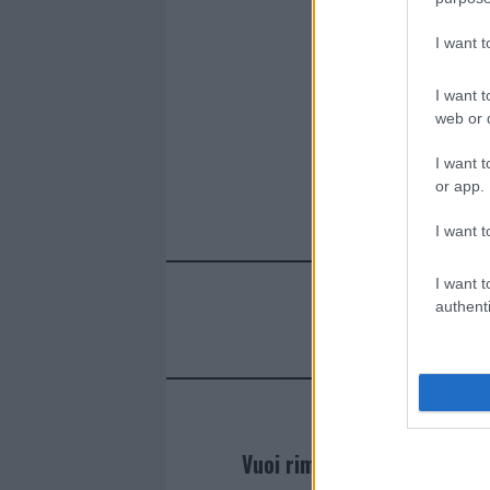
I want 
I want t
web or d
I want t
or app.
I want t
I want t
authenti
Vuoi rimanere sempre agg