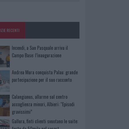
IZIE RECENTI
Incendi, a San Pasquale arriva il
Campo Base: l’inaugurazione
Andrea Mura conquista Palau: grande
partecipazione per il suo racconto
Calangianus, allarme sul centro
accoglienza minori, Albieri: “Episodi
gravissimi”
Gallura, finti clienti svuotano le suite:
furto da 50mila nel resort