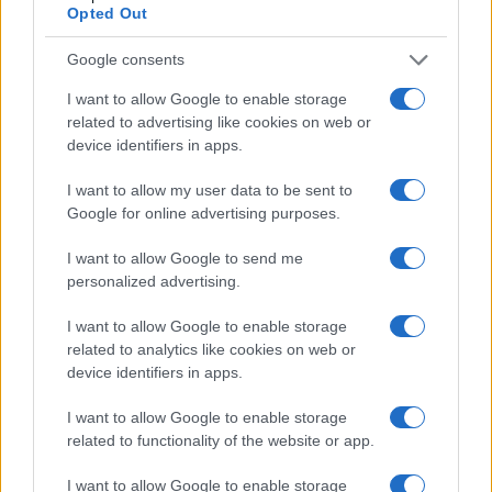
Opted Out
Condividi l'articolo
Google consents
F
T
Pi
W
S
I want to allow Google to enable storage
related to advertising like cookies on web or
a
w
n
h
h
device identifiers in apps.
ce
it
te
at
a
Articolo precedente
I want to allow my user data to be sent to
b
te
re
s
re
Prossimo articolo
Google for online advertising purposes.
o
r
st
A
I want to allow Google to send me
o
p
personalized advertising.
NOTIZIE RECENTI
k
p
I want to allow Google to enable storage
related to analytics like cookies on web or
Calangianus, dopo le polemiche il centro
device identifiers in apps.
accoglienza minori chiude
I want to allow Google to enable storage
related to functionality of the website or app.
Olbia, divieto di sosta contro spaccio e degrado:
esplode la protesta
I want to allow Google to enable storage