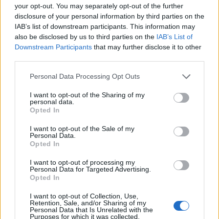
your opt-out. You may separately opt-out of the further
Inviaci le tue segnalazioni,
disclosure of your personal information by third parties on the
i tuoi video e le tue foto
IAB’s list of downstream participants. This information may
Su WhatsApp al numero +39
also be disclosed by us to third parties on the
IAB’s List of
Downstream Participants
that may further disclose it to other
345 356 7512
third parties.
Please note that this website/app uses one or more Google
Personal Data Processing Opt Outs
services and may gather and store information including but
not limited to your visit or usage behaviour. You may click to
I want to opt-out of the Sharing of my
Notizie in tempo reale?
personal data.
grant or deny consent to Google and its third-party tags to
Entra nel canale telegram di
Opted In
use your data for below specified purposes in below Google
GalluraOggi.it
consent section.
I want to opt-out of the Sale of my
Personal Data.
Opted In
I want to opt-out of processing my
Personal Data for Targeted Advertising.
Opted In
Ricevi le nostre ultime news
I want to opt-out of Collection, Use,
Retention, Sale, and/or Sharing of my
da
Google News
Personal Data that Is Unrelated with the
Purposes for which it was collected.