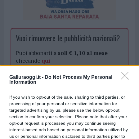
Vuoi rimuovere le pubblicità nazionali?
Puoi abbonarti a
soli € 1,10 al mese
cliccando
qui
Sei già abbonato?
Galluraoggi.it -
Do Not Process My Personal
Information
Puoi effettuare l'accesso andando nella
If you wish to opt-out of the sale, sharing to third parties, or
sezione
Login
dal menù del sito o
processing of your personal or sensitive information for
cliccando
qui
targeted advertising by us, please use the below opt-out
section to confirm your selection. Please note that after your
opt-out request is processed you may continue seeing
interest-based ads based on personal information utilized by
TEMI:
Guardia Costiera Olbia
Sequestro Pesce
us or personal information disclosed to third parties prior to