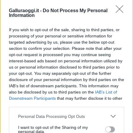
Galluraoggi.it -
Do Not Process My Personal
Information
If you wish to opt-out of the sale, sharing to third parties, or
processing of your personal or sensitive information for
Vuoi rimuovere le pubblicità nazionali?
targeted advertising by us, please use the below opt-out
section to confirm your selection. Please note that after your
opt-out request is processed you may continue seeing
Puoi abbonarti a
soli € 1,10 al mese
interest-based ads based on personal information utilized by
cliccando
qui
us or personal information disclosed to third parties prior to
your opt-out. You may separately opt-out of the further
Sei già abbonato?
disclosure of your personal information by third parties on the
IAB’s list of downstream participants. This information may
also be disclosed by us to third parties on the
IAB’s List of
Puoi effettuare l'accesso andando nella
Downstream Participants
that may further disclose it to other
sezione
Login
dal menù del sito o
third parties.
cliccando
qui
Please note that this website/app uses one or more Google
Personal Data Processing Opt Outs
services and may gather and store information including but
not limited to your visit or usage behaviour. You may click to
I want to opt-out of the Sharing of my
personal data.