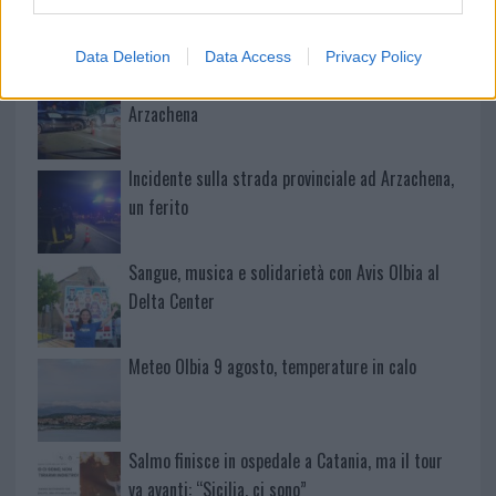
nuove aule nelle scuole di Olbia
Data Deletion
Data Access
Privacy Policy
Incidente sulla provinciale 125, paura tra Olbia e
Arzachena
Incidente sulla strada provinciale ad Arzachena,
un ferito
Sangue, musica e solidarietà con Avis Olbia al
Delta Center
Meteo Olbia 9 agosto, temperature in calo
Salmo finisce in ospedale a Catania, ma il tour
va avanti: “Sicilia, ci sono”