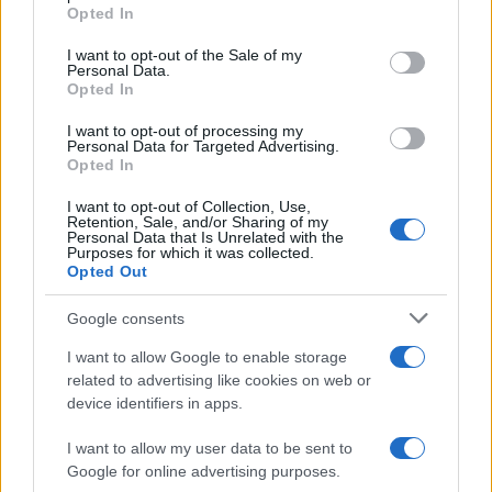
TEMI:
Guardia Costiera Olbia
grant or deny consent to Google and its third-party tags to
Opted In
use your data for below specified purposes in below Google
consent section.
Inviaci le tue segnalazioni,
I want to opt-out of the Sale of my
Personal Data.
i tuoi video e le tue foto
Opted In
Su WhatsApp al numero +39
I want to opt-out of processing my
345 356 7512
Personal Data for Targeted Advertising.
Opted In
I want to opt-out of Collection, Use,
Retention, Sale, and/or Sharing of my
Personal Data that Is Unrelated with the
Notizie in tempo reale?
Purposes for which it was collected.
Entra nel canale telegram di
Opted Out
GalluraOggi.it
Google consents
I want to allow Google to enable storage
related to advertising like cookies on web or
device identifiers in apps.
Ricevi le nostre ultime news
I want to allow my user data to be sent to
Google for online advertising purposes.
da
Google News