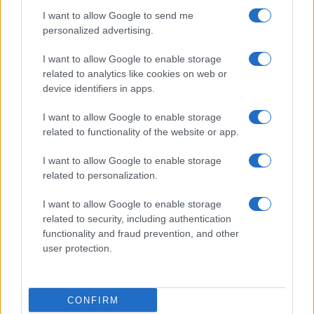
I want to allow Google to send me
personalized advertising.
Condividi l'articolo
I want to allow Google to enable storage
related to analytics like cookies on web or
F
T
Pi
W
S
device identifiers in apps.
a
w
n
h
h
I want to allow Google to enable storage
ce
it
te
at
a
Articolo precedente
related to functionality of the website or app.
b
te
re
s
re
Prossimo articolo
I want to allow Google to enable storage
o
r
st
A
related to personalization.
o
p
NOTIZIE RECENTI
I want to allow Google to enable storage
k
p
related to security, including authentication
functionality and fraud prevention, and other
Controlli rafforzati in Costa Smeralda, 20
user protection.
arresti e 135 denunce
CONFIRM
Tre milioni di euro dalla Provincia Gallura per