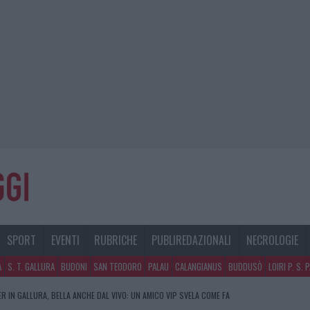
SPORT
EVENTI
RUBRICHE
PUBLIREDAZIONALI
NECROLOGIE
A
S. T. GALLURA
BUDONI
SAN TEODORO
PALAU
CALANGIANUS
BUDDUSÒ
LOIRI P. S. 
R IN GALLURA, BELLA ANCHE DAL VIVO: UN AMICO VIP SVELA COME FA
PO LE POLEMICHE IL CENTRO ACCOGLIENZA MINORI CHIUDE