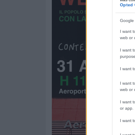
Opted 
Google 
I want t
web or d
I want t
purpose
I want 
I want t
web or d
I want t
or app.
I want t
I want t