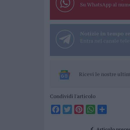
Su WhatsApp al nume
Notizie in tempo r
Entra nel canale tele
Ricevi le nostre ult
Condividi l'articolo
F
T
Pi
W
S
a
w
n
h
h
ce
it
te
at
a
Articolo prece