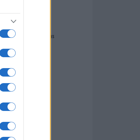
I nostri cari
Giovannimaria Cabras