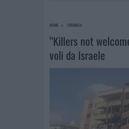
7 AGOSTO 2026
|
OLBIA, DIVIETO DI SOSTA CONT
7 AGOSTO 2026
|
PAUSA CAFFÈ IMPECCABILE: COME 
HOME
CRONACA
7 AGOSTO 2026
|
LE PREVISIONI METEO PER IL WEE
“Killers not welcome
voli da Israele