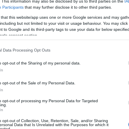
nocidi e guerre imperialiste all’interno dei
. This information may also be disclosed by us to third parties on the
IA
Participants
that may further disclose it to other third parties.
 può mostrarsi complice. Siamo testimoni
ttosviluppo causato dall’
occupazione
 that this website/app uses one or more Google services and may gath
rci complici del popolo Palestinese e la sua
including but not limited to your visit or usage behaviour. You may click 
 il medesimo nemico”.
 to Google and its third-party tags to use your data for below specifi
ogle consent section.
à al turismo dell’apartheid, dimostriamo che
er il sionismo – è l’appello -. Ci vediamo
l Data Processing Opt Outs
0
del mattino nel prato di fronte agli arrivi
o opt-out of the Sharing of my personal data.
eralda
. Porta bandiere palestinesi, keffiyah,
In
 che esprimano il tuo dissenso”.
o opt-out of the Sale of my Personal Data.
In
to opt-out of processing my Personal Data for Targeted
ing.
In
o opt-out of Collection, Use, Retention, Sale, and/or Sharing
ersonal Data that Is Unrelated with the Purposes for which it
lected.