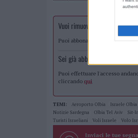
authenti
Vuoi rimuovere le pubblicità n
Puoi abbonarti a
soli € 1,10 al
Sei già abbonato?
Puoi effettuare l'accesso andan
cliccando
qui
TEMI:
Aeroporto Olbia
Israele Olbia
Notizie Sardegna
Olbia Tel Aviv
Sit-I
Turisti Israeliani
Voli Israele
Volo Is
Inviaci le tue segna