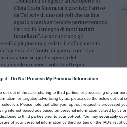
“Domenica 31 agosto all’Aeroporto di
Olbia Costa Smeralda è previsto l’arrivo
da Tel Aviv di uno dei voli che da fine
agosto a metà settembre permetteranno
l’arrivo in Sardegna di tanti
turisti
israeliani
“. Lo annunciano gli
e. Già a giugno era previsto il collegamento
ma l’aperura del fronte di guerra con l’Iran
 la situazione su quella sponda del
 si prevede un nuovo volo diretto per
 godersi la pace del settembre in Gallura.
i.it -
Do Not Process My Personal Information
 Aviv a Olbia, protesta all’aeroporto: “I
ono benvenuti”
to opt-out of the sale, sharing to third parties, or processing of your per
formation for targeted advertising by us, please use the below opt-out s
r selection. Please note that after your opt-out request is processed y
ocidio del popolo Palestinese ad opera dell’
eing interest-based ads based on personal information utilized by us or
lassarsi e godersi le vacanze sulla nostra isola –
disclosed to third parties prior to your opt-out. You may separately opt-
 Sardegna, dove gli eserciti Nato (esercito
losure of your personal information by third parties on the IAB’s list of
NEC