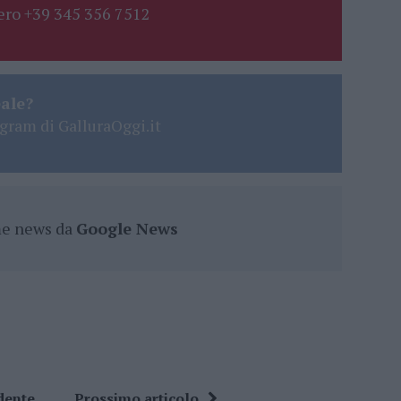
ro +39 345 356 7512
eale?
gram di GalluraOggi.it
ime news da
Google News
dente
Prossimo articolo