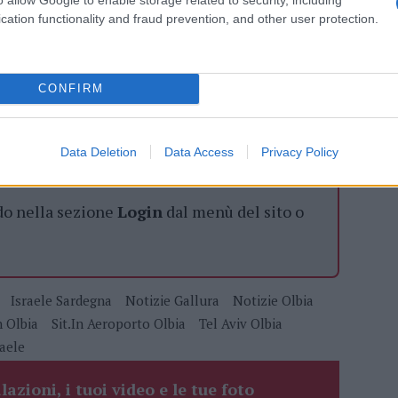
cation functionality and fraud prevention, and other user protection.
azionali?
CONFIRM
 mese
cliccando
qui
Data Deletion
Data Access
Privacy Policy
do nella sezione
Login
dal menù del sito o
Israele Sardegna
Notizie Gallura
Notizie Olbia
n Olbia
Sit.in Aeroporto Olbia
Tel Aviv Olbia
raele
lazioni, i tuoi video e le tue foto