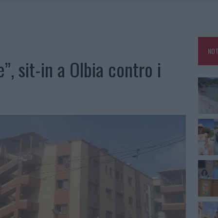
RO SPACCIO E DEGRADO: ESPLODE LA PROTESTA
SCEGLIERE LA SOLUZIONE IDEALE PER LA CASA E L’UFFICIO
KEND A OLBIA E IN GALLURA
NOT
”, sit-in a Olbia contro i