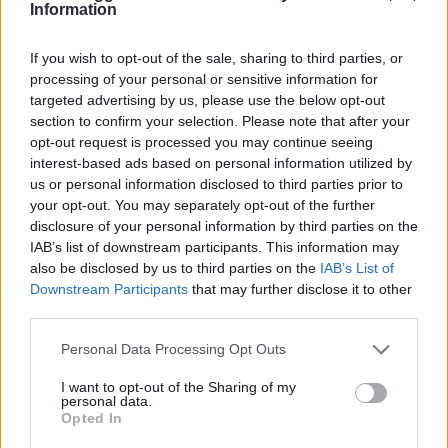
Information
partecipazione per il suo racconto
If you wish to opt-out of the sale, sharing to third parties, or
Calangianus, allarme sul centro accoglienza
processing of your personal or sensitive information for
minori, Albieri: “Episodi gravissimi”
targeted advertising by us, please use the below opt-out
section to confirm your selection. Please note that after your
opt-out request is processed you may continue seeing
Gallura, finti clienti svuotano le suite: furto da
interest-based ads based on personal information utilized by
50mila nel resort
us or personal information disclosed to third parties prior to
your opt-out. You may separately opt-out of the further
disclosure of your personal information by third parties on the
Meteo Olbia 7 agosto, sole e caldo tornano
IAB’s list of downstream participants. This information may
also be disclosed by us to third parties on the
IAB’s List of
protagonisti
Downstream Participants
that may further disclose it to other
third parties.
Test tunnel Olbia: rampe chiuse ancora fino a
Please note that this website/app uses one or more Google
Personal Data Processing Opt Outs
fine agosto
services and may gather and store information including but
not limited to your visit or usage behaviour. You may click to
I want to opt-out of the Sharing of my
personal data.
grant or deny consent to Google and its third-party tags to
Opted In
use your data for below specified purposes in below Google