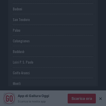
Budoni
San Teodoro
Palau
Calangianus
Buddusò
Loiri P. S. Paolo
Golfo Aranci
Monti
Telti
App di Gallura Oggi
×
Scarica ora
Scarica la nostra app
S. Antonio di G.