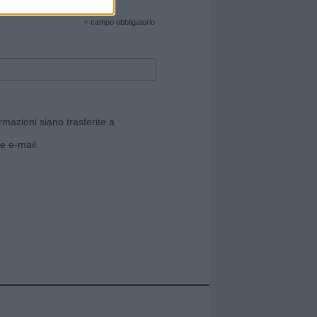
cate sul sito web!
*
campo obbligatorio
rmazioni siano trasferite a
e e-mail.