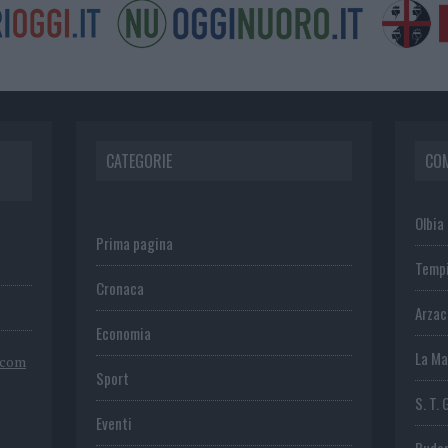
CATEGORIE
CO
Olbia
Prima pagina
Temp
Cronaca
Arza
Economia
La Ma
.com
Sport
S. T. 
Eventi