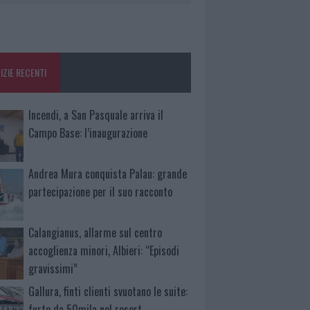
IZIE RECENTI
Incendi, a San Pasquale arriva il
Campo Base: l’inaugurazione
Andrea Mura conquista Palau: grande
partecipazione per il suo racconto
Calangianus, allarme sul centro
accoglienza minori, Albieri: “Episodi
gravissimi”
Gallura, finti clienti svuotano le suite:
furto da 50mila nel resort