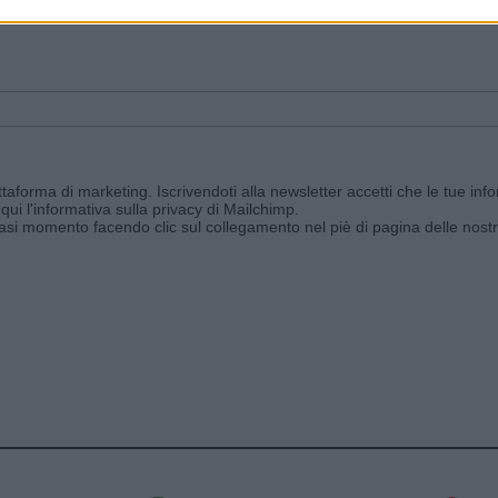
ggi e ricevi le nostre email periodiche contenenti le ultime notizie pubbli
aforma di marketing. Iscrivendoti alla newsletter accetti che le tue info
qui l'informativa sulla privacy di Mailchimp
.
siasi momento facendo clic sul collegamento nel piè di pagina delle nostr