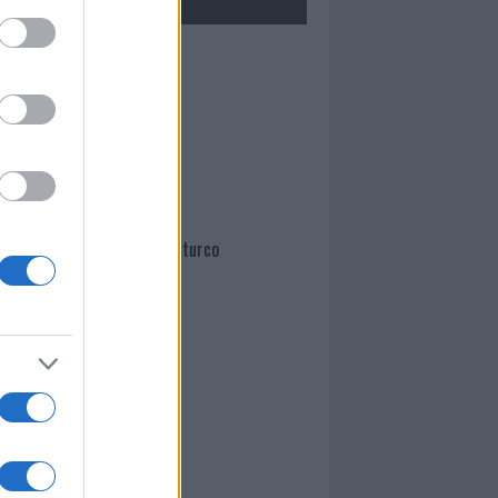
Mario Malu
Paolo Pinna
Martina Agostina Diturco
I nostri cari
I nostri cari