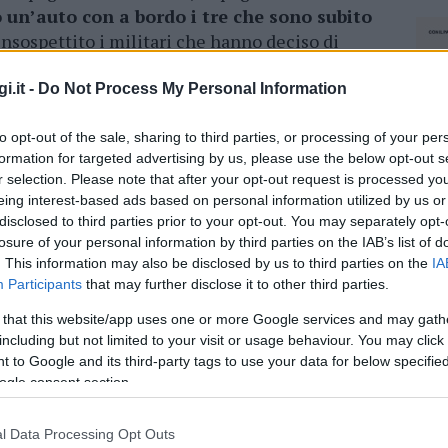
 un’auto con a bordo i tre che sono subito
insospettito i militari che hanno deciso di
 la perquisizione i carabinieri hanno
trovato
in dosi.
i.it -
Do Not Process My Personal Information
tati presso le proprie abitazioni nell’attesa
to opt-out of the sale, sharing to third parties, or processing of your per
onfermato gli arresti domiciliari per i due
formation for targeted advertising by us, please use the below opt-out s
r selection. Please note that after your opt-out request is processed y
r la donna.
eing interest-based ads based on personal information utilized by us or
disclosed to third parties prior to your opt-out. You may separately opt-
azionali?
losure of your personal information by third parties on the IAB’s list of
. This information may also be disclosed by us to third parties on the
IA
Participants
that may further disclose it to other third parties.
 mese
cliccando
qui
 that this website/app uses one or more Google services and may gath
including but not limited to your visit or usage behaviour. You may click 
 to Google and its third-party tags to use your data for below specifi
ogle consent section.
do nella sezione
Login
dal menù del sito o
l Data Processing Opt Outs
NEC