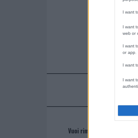
I want 
I want t
web or d
I want t
or app.
I want t
I want t
authenti
Vuoi rimanere sempre agg