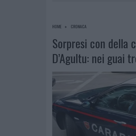
6 AGOSTO 2026
|
METEO OLBIA 7 AGOSTO, SOLE 
6 AGOSTO 2026
|
INCENDI, A SAN PASQUALE ARRIV
6 AGOSTO 2026
|
ANDREA MURA CONQUISTA PALAU
HOME
CRONACA
6 AGOSTO 2026
|
CALANGIANUS, ALLARME SUL CENT
Sorpresi con della c
D’Agultu: nei guai t