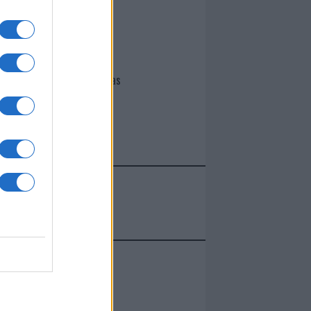
I nostri cari
Giovannimaria Cabras