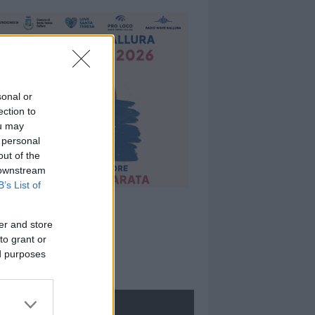
sonal or
ection to
ou may
 personal
out of the
 downstream
B’s List of
er and store
to grant or
ed purposes
ROLOGIE