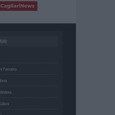
MUNI
io Pausania
chena
ddalena
Gallura