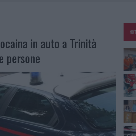
E CALDO TORNANO PROTAGONISTI
A IL CAMPO BASE: L’INAUGURAZIONE
: GRANDE PARTECIPAZIONE PER IL SUO RACCONTO
NOT
RO ACCOGLIENZA MINORI, ALBIERI: “EPISODI GRAVISSIMI”
ocaina in auto a Trinità
re persone