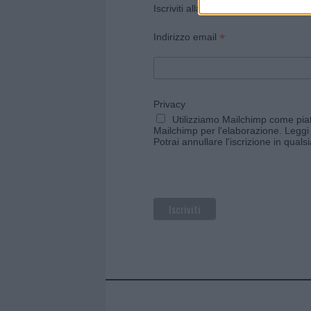
Iscriviti alla newsletter di Gallura O
*
Indirizzo email
Privacy
Utilizziamo Mailchimp come piatt
Mailchimp per l'elaborazione.
Leggi 
Potrai annullare l'iscrizione in qual