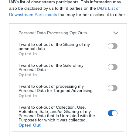
IAB’s list of downstream participants. This information may
also be disclosed by us to third parties on the
IAB’s List of
Gallura, finti clienti svuotano le suite: furto da
Downstream Participants
that may further disclose it to other
50mila nel resort
third parties.
Please note that this website/app uses one or more Google
Personal Data Processing Opt Outs
Meteo Olbia 7 agosto, sole e caldo tornano
services and may gather and store information including but
not limited to your visit or usage behaviour. You may click to
I want to opt-out of the Sharing of my
protagonisti
personal data.
grant or deny consent to Google and its third-party tags to
Opted In
use your data for below specified purposes in below Google
Test tunnel Olbia: rampe chiuse ancora fino a
consent section.
I want to opt-out of the Sale of my
Personal Data.
fine agosto
Opted In
I want to opt-out of processing my
Aggius conquista la classifica delle mete più
Personal Data for Targeted Advertising.
Opted In
amate dell’estate 2026
I want to opt-out of Collection, Use,
Retention, Sale, and/or Sharing of my
Personal Data that Is Unrelated with the
Purposes for which it was collected.
Opted Out