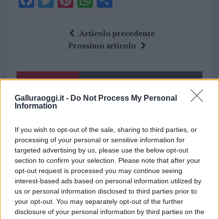
F
T
Pi
W
S
a
w
n
h
h
ce
it
te
at
a
Articolo precedente
b
te
re
s
re
Prossimo articolo
o
r
st
A
o
p
NOTIZIE RECENTI
k
p
Galluraoggi.it -
Do Not Process My Personal
Information
Incendi, a San Pasquale arriva il Campo Base:
l’inaugurazione
If you wish to opt-out of the sale, sharing to third parties, or
processing of your personal or sensitive information for
targeted advertising by us, please use the below opt-out
Andrea Mura conquista Palau: grande
section to confirm your selection. Please note that after your
partecipazione per il suo racconto
opt-out request is processed you may continue seeing
interest-based ads based on personal information utilized by
us or personal information disclosed to third parties prior to
Calangianus, allarme sul centro accoglienza
your opt-out. You may separately opt-out of the further
minori, Albieri: “Episodi gravissimi”
disclosure of your personal information by third parties on the