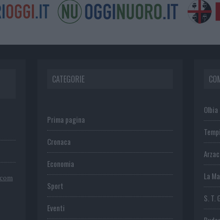
CATEGORIE
CO
Olbia
Prima pagina
Temp
Cronaca
Arza
Economia
La Ma
.com
Sport
S. T. 
Eventi