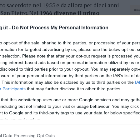
ato sacerdote nel 1955 e da allora per dieci anni
i San Pietro. Nel
1966 divenne il primo
occhia del Sacro Cuore
, rimanendone titolare
 la chiesa parrocchiale terminata ed inaugurata
i.it -
Do Not Process My Personal Information
ugno 2019.
to opt-out of the sale, sharing to third parties, or processing of your per
r la scomparsa di don Salvatore Vico
formation for targeted advertising by us, please use the below opt-out s
r selection. Please note that after your opt-out request is processed y
eing interest-based ads based on personal information utilized by us or
nte ai giovani e alle giovani famiglie.
Fu
disclosed to third parties prior to your opt-out. You may separately opt-
ot
, alla cui Promessa rimase sempre legato,
losure of your personal information by third parties on the IAB’s list of
riunito. Nel 1979 si offrì come intermediario
. This information may also be disclosed by us to third parties on the
IA
Participants
that may further disclose it to other third parties.
questro di Fabrizio De André. Fu anche
gione alle medie e
di teologia all’Istituto di
 that this website/app uses one or more Google services and may gath
mpio
e da circa otto anni prestava servizio
including but not limited to your visit or usage behaviour. You may click 
 to Google and its third-party tags to use your data for below specifi
la Letizia dove si è spento la scorsa notte.
ogle consent section.
a riservata e discreta, al limite della
mpre presente e capace di dimostrare sempre il
l Data Processing Opt Outs
NEC