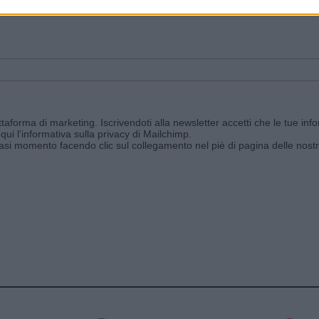
ggi e ricevi le nostre email periodiche contenenti le ultime notizie pubbli
aforma di marketing. Iscrivendoti alla newsletter accetti che le tue info
qui l'informativa sulla privacy di Mailchimp
.
siasi momento facendo clic sul collegamento nel piè di pagina delle nostr