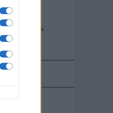
I nostri cari
Giovannimaria Cabras