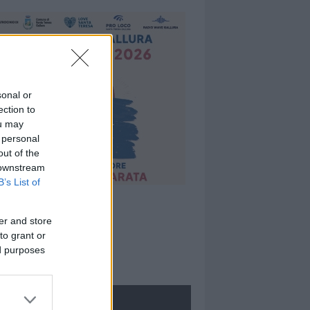
sonal or
ection to
ou may
 personal
out of the
 downstream
B’s List of
er and store
to grant or
ed purposes
ROLOGIE