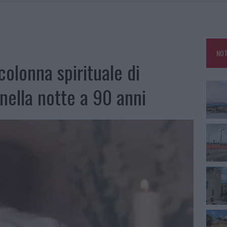
FALSI INCARICATI BUSSANO ALLE PORTE
E CALDO TORNANO PROTAGONISTI
USE ANCORA FINO A FINE AGOSTO
NOT
CA DELLE METE PIÙ AMATE DELL’ESTATE 2026
colonna spirituale di
ella notte a 90 anni