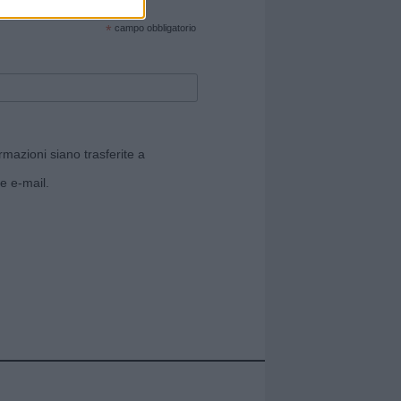
cate sul sito web!
*
campo obbligatorio
rmazioni siano trasferite a
e e-mail.