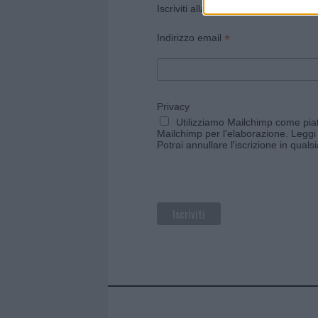
Iscriviti alla newsletter di Gallura O
*
Indirizzo email
Privacy
Utilizziamo Mailchimp come piatt
Mailchimp per l'elaborazione.
Leggi 
Potrai annullare l'iscrizione in qual