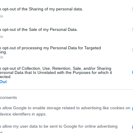
redicazione risultava sempre chiara e
o opt-out of the Sharing of my personal data.
In
azionali?
o opt-out of the Sale of my Personal Data.
In
 mese
cliccando
qui
to opt-out of processing my Personal Data for Targeted
ing.
In
o opt-out of Collection, Use, Retention, Sale, and/or Sharing
ersonal Data that Is Unrelated with the Purposes for which it
do nella sezione
Login
dal menù del sito o
lected.
Out
consents
 Tempio
ISSR
Notizie Tempio
o allow Google to enable storage related to advertising like cookies on
acro Cuore Tempio
Parroco Tempio Pausania
evice identifiers in apps.
o allow my user data to be sent to Google for online advertising
s.