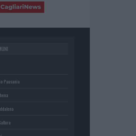
MUNI
io Pausania
chena
ddalena
Gallura