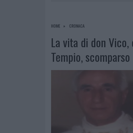
6 AGOSTO 2026
|
ALLARME TRUFFE A BERCHIDDA, 
6 AGOSTO 2026
|
METEO OLBIA 7 AGOSTO, SOLE 
6 AGOSTO 2026
|
TEST TUNNEL OLBIA: RAMPE CHI
HOME
CRONACA
6 AGOSTO 2026
|
AGGIUS CONQUISTA LA CLASSIFI
La vita di don Vico, 
Tempio, scomparso n