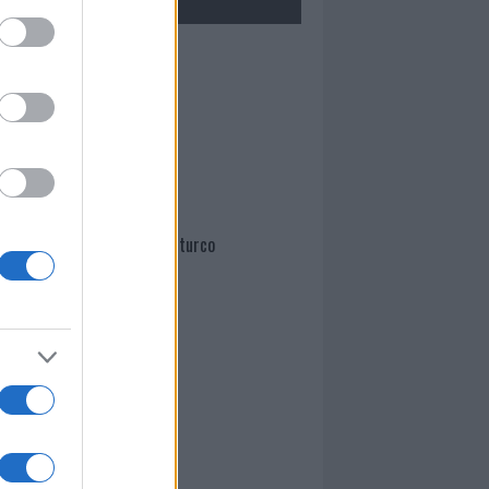
Mario Malu
Paolo Pinna
Martina Agostina Diturco
I nostri cari
I nostri cari